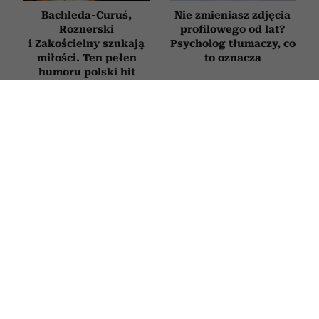
Bachleda-Curuś,
Nie zmieniasz zdjęcia
Roznerski
profilowego od lat?
i Zakościelny szukają
Psycholog tłumaczy, co
miłości. Ten pełen
to oznacza
humoru polski hit
obejrzysz na Netflix
„Koty nigdy nie mylą
Horoskop tygodniowy
się w tej sprawie”.
dla Panny na 27 lipca–2
Rozmowa o prof.
sierpnia 2026
Zbigniewie Mikołejce
w 75. rocznicę jego