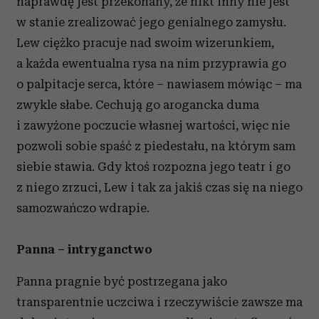
naprawdę jest przekonany, że nikt inny nie jest
w stanie zrealizować jego genialnego zamysłu.
Lew ciężko pracuje nad swoim wizerunkiem,
a każda ewentualna rysa na nim przyprawia go
o palpitacje serca, które – nawiasem mówiąc – ma
zwykle słabe. Cechują go arogancka duma
i zawyżone poczucie własnej wartości, więc nie
pozwoli sobie spaść z piedestału, na którym sam
siebie stawia. Gdy ktoś rozpozna jego teatr i go
z niego zrzuci, Lew i tak za jakiś czas się na niego
samozwańczo wdrapie.
Panna – intryganctwo
Panna pragnie być postrzegana jako
transparentnie uczciwa i rzeczywiście zawsze ma