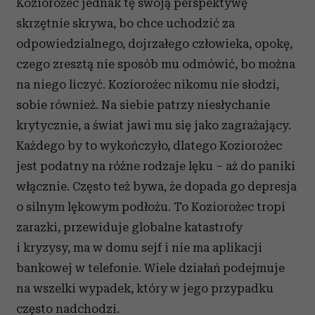
Koziorożec jednak tę swoją perspektywę
skrzętnie skrywa, bo chce uchodzić za
odpowiedzialnego, dojrzałego człowieka, opokę,
czego zresztą nie sposób mu odmówić, bo można
na niego liczyć. Koziorożec nikomu nie słodzi,
sobie również. Na siebie patrzy niesłychanie
krytycznie, a świat jawi mu się jako zagrażający.
Każdego by to wykończyło, dlatego Koziorożec
jest podatny na różne rodzaje lęku – aż do paniki
włącznie. Często też bywa, że dopada go depresja
o silnym lękowym podłożu. To Koziorożec tropi
zarazki, przewiduje globalne katastrofy
i kryzysy, ma w domu sejf i nie ma aplikacji
bankowej w telefonie. Wiele działań podejmuje
na wszelki wypadek, który w jego przypadku
często nadchodzi.