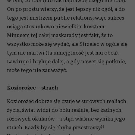
w tym, co robi (lub tak naprawdę czego nie robi).
On po prostu wierzy, że jest lepszy niż ogół, a do
tego jest mistrzem public relations, więc sukces
osiąga stosunkowo niewielkim kosztem.
Minusem tej całej maskarady jest fakt, że to
wszystko może się wydać, ale Strzelec w ogóle się
tym nie martwi (ta umiejętność jest mu obca).
Lawiruje i bryluje dalej, a gdy nawet się potknie,
może tego nie zauważyć.
Koziorożec – strach
Koziorożec dobrze się czuje w surowych realiach
życia, świat widzi do bólu realnie, bez żadnych
różowych okularów – i stąd właśnie wynika jego
strach. Każdy by się chyba przestraszył!