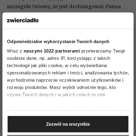
szczególe (wiemy, że jest drobiazgowa). Panna
dzięki temu potrafi aranżować nie tylko swoje
życie, ale i innych, a ci inni mogą się nie
zorientować, że są marionetkami w jej rękach.
Odpowiedzialne wykorzystanie Twoich danych
Waga – kłamstewka
Wraz z
naszymi 1022 partnerami
przetwarzamy Twoje
osobiste dane, np. adres IP, korzystając z takich
Waga, która w potocznym rozumieniu jest
technologii jak pliki cookie, w celu wyświetlania
uosobieniem sprawiedliwości? Otóż tak, taka
spersonalizowanych reklam i treści, analizowania tychże,
wychodzenia naprzeciw oczekiwaniom użytkowników i
jest, kiedy mediuje między dwiema osobami, jeśli
rozwoju produktów. Masz wybór odnośnie tego, kto
zaś chodzi o nią samą – potrafi wybrać ścieżkę na
używa Twoich danych i w jakich celach to robi.
skróty i niekoniecznie praworządną. Z czego to
wynika? Po pierwsze, dla Wagi najważniejsza jest
Jeśli wyrazisz na to zgodę, chcielibyśmy również:
ona sama i jej wygoda, po drugie – co się wiąże
Gromadzić dane dotyczące Twojej lokalizacji
Zezwól na wszystkie
geograficznej z dokładnością nawet do kilku metrów
z pierwszym – za nic nie chce tracić spokoju.
Identyfikować Twoje urządzenie, aktywnie
Pragnie żyć w świecie ładnym i harmonijnym,