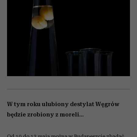
W tym roku ulubiony destylat Węgrów
będzie zrobiony z moreli...
Od 10 do 13 maja można w Budapeszcie zbadać