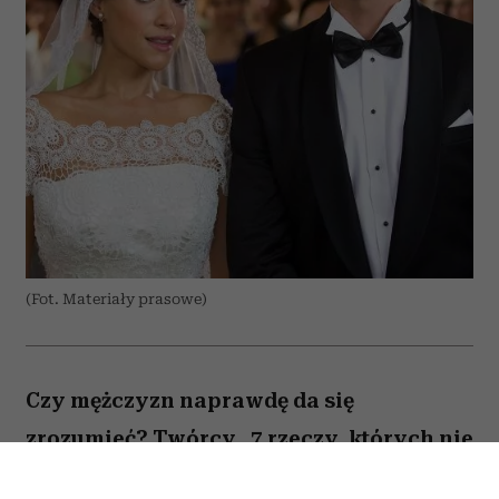
(Fot. Materiały prasowe)
Czy mężczyzn naprawdę da się
zrozumieć? Twórcy „7 rzeczy, których nie
wiecie o facetach” z przymrużeniem oka