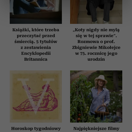
dane są przetwarzane oraz ustaw własne preferencje w
sekcji szczegółów
. W Deklaracji plików cookie możesz
zmienić lub wycofać swoją zgodę w dowolnej chwili.
Książki, które trzeba
„Koty nigdy nie mylą
Wykorzystujemy pliki cookie do spersonalizowania treści
przeczytać przed
się w tej sprawie”.
i reklam, aby oferować funkcje społecznościowe i
śmiercią. 5 tytułów
Rozmowa o prof.
analizować ruch w naszej witrynie. Informacje o tym, jak
z zestawienia
Zbigniewie Mikołejce
korzystasz z naszej witryny, udostępniamy partnerom
Encyklopedii
w 75. rocznicę jego
społecznościowym, reklamowym i analitycznym.
Britannica
urodzin
Partnerzy mogą połączyć te informacje z innymi danymi
otrzymanymi od Ciebie lub uzyskanymi podczas
korzystania z ich usług.
Horoskop tygodniowy
Najpiękniejsze filmy