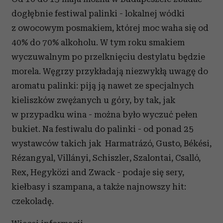
dogłębnie festiwal palinki - lokalnej wódki
z owocowym posmakiem, której moc waha się od
40% do 70% alkoholu. W tym roku smakiem
wyczuwalnym po przelknięciu destylatu będzie
morela. Węgrzy przykładają niezwykłą uwagę do
aromatu palinki: piją ją nawet ze specjalnych
kieliszków zwężanych u góry, by tak, jak
w przypadku wina - można było wyczuć pełen
bukiet. Na festiwalu do palinki - od ponad 25
wystawców takich jak Harmatrázó, Gusto, Békési,
Rézangyal, Villányi, Schiszler, Szalontai, Csalló,
Rex, Hegyközi and Zwack - podaje się sery,
kiełbasy i szampana, a także najnowszy hit:
czekoladę.