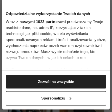
Odpowiedzialne wykorzystanie Twoich danych
Wraz z
naszymi 1022 partnerami
przetwarzamy Twoje
osobiste dane, np. adres IP, korzystając z takich
ZAMÓW
technologii jak pliki cookie, w celu wyświetlania
spersonalizowanych reklam i treści, analizowania tychże,
WYDANIE DRUKOWANE
wychodzenia naprzeciw oczekiwaniom użytkowników i
rozwoju produktów. Masz wybór odnośnie tego, kto
E-WYDANIE
używa Twoich danych i w jakich celach to robi.
Jeśli wyrazisz na to zgodę, chcielibyśmy również:
Gromadzić dane dotyczące Twojej lokalizacji
Zezwól na wszystkie
geograficznej z dokładnością nawet do kilku metrów
Identyfikować Twoje urządzenie, aktywnie
analizując charakteryzującego je zbiory danych
Spersonalizuj
(fingerprinting, czyli wirtualny odcisk palca)
Dowiedz się więcej odnośnie tego, jak Twoje osobiste