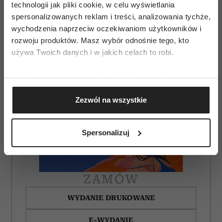
technologii jak pliki cookie, w celu wyświetlania
spersonalizowanych reklam i treści, analizowania tychże,
wychodzenia naprzeciw oczekiwaniom użytkowników i
rozwoju produktów. Masz wybór odnośnie tego, kto
używa Twoich danych i w jakich celach to robi.
Jeśli wyrazisz na to zgodę, chcielibyśmy również:
Gromadzić dane dotyczące Twojej lokalizacji
Zezwól na wszystkie
geograficznej z dokładnością nawet do kilku metrów
Identyfikować Twoje urządzenie, aktywnie
analizując charakteryzującego je zbiory danych
Spersonalizuj
(fingerprinting, czyli wirtualny odcisk palca)
Dowiedz się więcej odnośnie tego, jak Twoje osobiste
dane są przetwarzane oraz ustaw własne preferencje w
sekcji szczegółów
. W Deklaracji plików cookie możesz
ZAMÓW
zmienić lub wycofać swoją zgodę w dowolnej chwili.
WYDANIE DRUKOWANE
Wykorzystujemy pliki cookie do spersonalizowania treści
E-WYDANIE