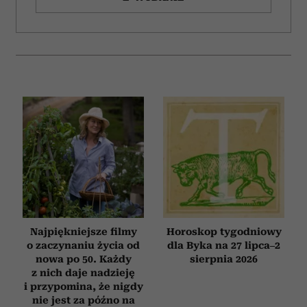
i reklam, aby oferować funkcje społecznościowe i
analizować ruch w naszej witrynie. Informacje o tym, jak
korzystasz z naszej witryny, udostępniamy partnerom
społecznościowym, reklamowym i analitycznym.
Partnerzy mogą połączyć te informacje z innymi danymi
otrzymanymi od Ciebie lub uzyskanymi podczas
korzystania z ich usług.
Najpiękniejsze filmy
Horoskop tygodniowy
o zaczynaniu życia od
dla Byka na 27 lipca–2
nowa po 50. Każdy
sierpnia 2026
z nich daje nadzieję
i przypomina, że nigdy
nie jest za późno na