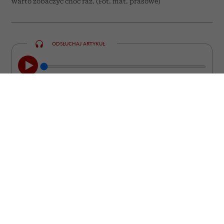
warto zobaczyć choć raz. (Fot. mat. prasowe)
ODSŁUCHAJ ARTYKUŁ
00:00
08:44
Nie każdy film kończy się wraz z
napisami końcowymi. Są takie historie,
które zostają z nami na długo. Wracają w
najmniej spodziewanych momentach,
prowokują do zadawania pytań i
pomagają spojrzeć na własne życie z