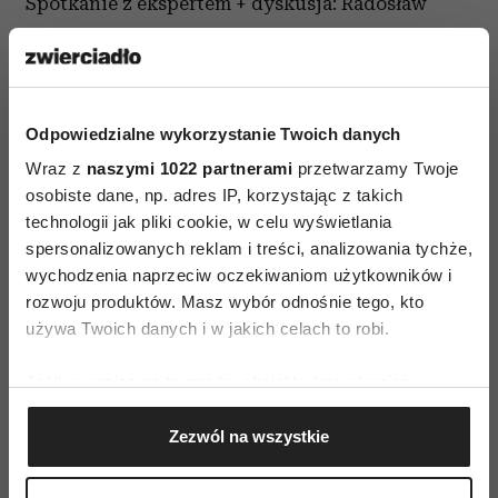
Spotkanie z ekspertem + dyskusja: Radosław
Gawlik: „Czy atom jest eko?”
21:00
Koncert: Mirt + DJ set
Odpowiedzialne wykorzystanie Twoich danych
26 sierpnia, niedziela
Wraz z
naszymi 1022 partnerami
przetwarzamy Twoje
osobiste dane, np. adres IP, korzystając z takich
11.00-13.00 –
technologii jak pliki cookie, w celu wyświetlania
spersonalizowanych reklam i treści, analizowania tychże,
Gra „Kilka kroków do świadomej konsumpcji” –
wychodzenia naprzeciw oczekiwaniom użytkowników i
Fundacja Aeris Futuro
rozwoju produktów. Masz wybór odnośnie tego, kto
używa Twoich danych i w jakich celach to robi.
11.00 – 17.00
Minitarg warzywno-owocowy - stoisko
Jeśli wyrazisz na to zgodę, chcielibyśmy również:
gospodarstwa rolnego m.in. Ludwika Majlerta
Gromadzić dane dotyczące Twojej lokalizacji
oraz Maryli i Piotra Rutkowkich („Pan Ziółko”)
Zezwól na wszystkie
geograficznej z dokładnością nawet do kilku metrów
Identyfikować Twoje urządzenie, aktywnie
11.00 – 19.00
analizując charakteryzującego je zbiory danych