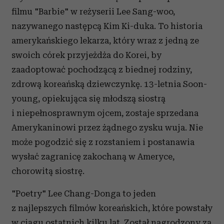
filmu "Barbie" w reżyserii Lee Sang-woo,
nazywanego następcą Kim Ki-duka. To historia
amerykańskiego lekarza, który wraz z jedną ze
swoich córek przyjeżdża do Korei, by
zaadoptować pochodzącą z biednej rodziny,
zdrową koreańską dziewczynkę. 13-letnia Soon-
young, opiekująca się młodszą siostrą
i niepełnosprawnym ojcem, zostaje sprzedana
Amerykaninowi przez żądnego zysku wuja. Nie
może pogodzić się z rozstaniem i postanawia
wysłać zagranicę zakochaną w Ameryce,
chorowitą siostrę.
"Poetry" Lee Chang-Donga to jeden
z najlepszych filmów koreańskich, które powstały
w ciągu ostatnich kilku lat. Został nagrodzony za