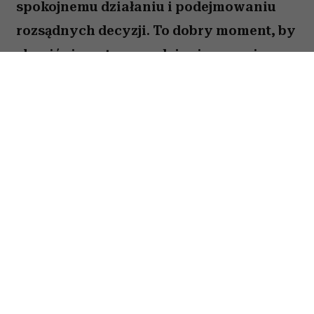
spokojnemu działaniu i podejmowaniu
rozsądnych decyzji. To dobry moment, by
skupić się na tym, co daje ci poczucie
stabilności i bezpieczeństwa. Choć wokół
może dziać się wiele, największe korzyści
przyniesie konsekwencja i cierpliwość.
Sprawdź, co gwiazdy przygotowały dla
Byka na okres od 27 lipca do 2 sierpnia
2026 roku.
Spis treści:
Horoskop tygodniowy 27 lipca–2 sierpnia
2026 – Byk