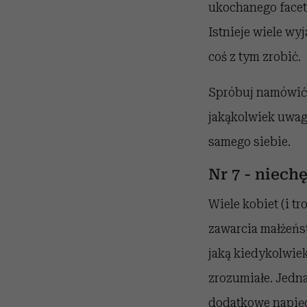
ukochanego facet
Istnieje wiele wyja
coś z tym zrobić.
Spróbuj namówić j
jakąkolwiek uwagę 
samego siebie.
Nr 7 - niech
Wiele kobiet (i t
zawarcia małżeńst
jaką kiedykolwiek
zrozumiałe. Jedn
dodatkowe napięc