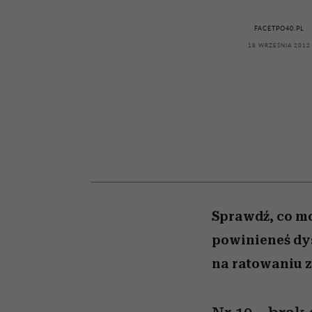
powinien znać odpowi
kawę z Kasią Miller”, s.
weterynarz”
odc. 7]
FACETPO40.PL
18 WRZEŚNIA 2012
Sprawdź, co mo
powinieneś dysk
na ratowaniu z