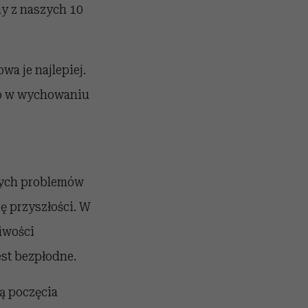
ny z naszych 10
wa je najlepiej.
go w wychowaniu
ących problemów
ę przyszłości. W
iwości
est bezpłodne.
bą poczęcia