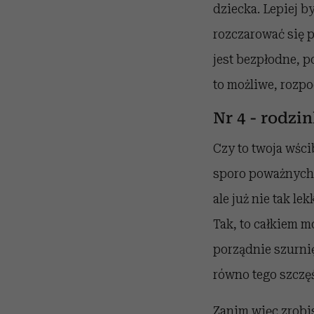
dziecka. Lepiej b
rozczarować się 
jest bezpłodne, po
to możliwe, rozpo
Nr 4 - rodzi
Czy to twoja wśc
sporo poważnych 
ale już nie tak le
Tak, to całkiem mo
porządnie szurnię
równo tego szczęś
Zanim więc zrobis