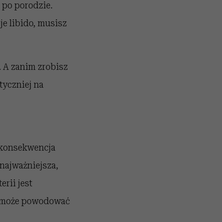
 po porodzie.
oje libido, musisz
. A zanim zrobisz
tyczniej na
a konsekwencja
 najważniejsza,
rii jest
s może powodować