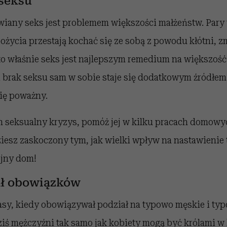
 seksu
wiany seks jest problemem większości małżeństw. Pary
życia przestają kochać się ze sobą z powodu kłótni, z
ę to właśnie seks jest najlepszym remedium na większość
i brak seksu sam w sobie staje się dodatkowym źródłe
się poważny.
 seksualny kryzys, pomóż jej w kilku pracach domowyc
ziesz zaskoczony tym, jak wielki wpływ na nastawienie 
ojny dom!
iał obowiązków
sy, kiedy obowiązywał podział na typowo męskie i ty
iś mężczyźni tak samo jak kobiety mogą być królami w