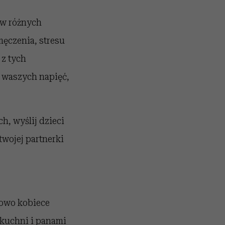
 w różnych
męczenia, stresu
 z tych
m waszych napięć,
h, wyślij dzieci
twojej partnerki
powo kobiece
 kuchni i panami