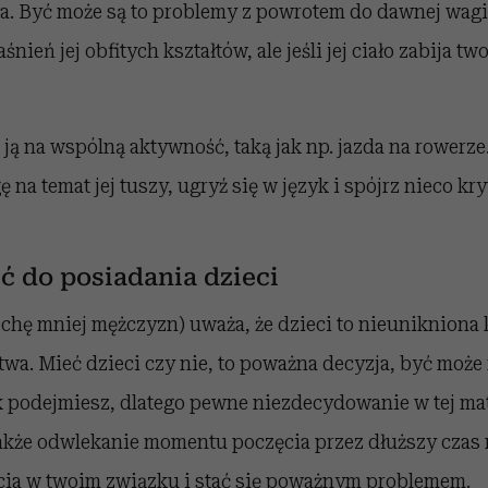
a. Być może są to problemy z powrotem do dawnej wagi
śnień jej obfitych kształtów, ale jeśli jej ciało zabija tw
ą na wspólną aktywność, taką jak np. jazda na rowerze
na temat jej tuszy, ugryź się w język i spójrz nieco kry
ęć do posiadania dzieci
rochę mniej mężczyzn) uważa, że dzieci to nieuniknion
wa. Mieć dzieci czy nie, to poważna decyzja, być może
 podejmiesz, dlatego pewne niezdecydowanie w tej mate
akże odwlekanie momentu poczęcia przez dłuższy cza
ia w twoim związku i stać się poważnym problemem.