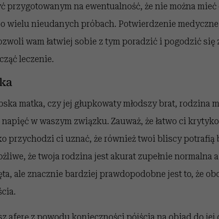
yć przygotowanym na ewentualność, że nie można mieć d
po wielu nieudanych próbach. Potwierdzenie medyczne,
zwoli wam łatwiej sobie z tym poradzić i pogodzić się z
cząć leczenie.
nka
ibska matka, czy jej głupkowaty młodszy brat, rodzin
napięć w waszym związku. Zauważ, że łatwo ci krytykow
kko przychodzi ci uznać, że również twoi bliscy potrafią
żliwe, że twoja rodzina jest akurat zupełnie normalna a
ta, ale znacznie bardziej prawdopodobne jest to, że ob
cia.
z aferę z powodu konieczności pójścia na obiad do jej c