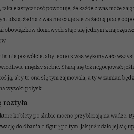
y, taka elastyczność powoduje, że każde z was może zają
ym idzie, żadne z was nie czuje się za żadną pracę odp
iał obowiązków domowych staje się jednym z najczęs
ów.
nie: nie pozwólcie, aby jedno z was wykonywało wszyst
awiedliwie między siebie. Staraj się też negocjować: jeś
roś ją, aby to ona się tym zajmowała, a ty w zamian będ
 na wysoki połysk.
ę roztyła
ektóre kobiety po ślubie mocno przybierają na wadze. B
ywację do dbania o figurę po tym, jak już udało jej się 