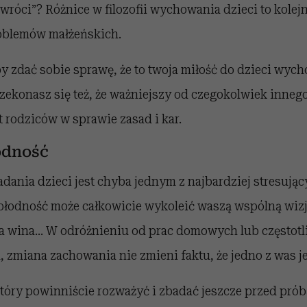
róci”? Różnice w filozofii wychowania dzieci to kolej
oblemów małżeńskich.
y zdać sobie sprawę, że to twoja miłość do dzieci wycho
zekonasz się też, że ważniejszy od czegokolwiek inne
t rodziców w sprawie zasad i kar.
odność
dania dzieci jest chyba jednym z najbardziej stresuj
płodność może całkowicie wykoleić waszą wspólną wizj
ja wina… W odróżnieniu od prac domowych lub częstotl
 zmiana zachowania nie zmieni faktu, że jedno z was j
który powinniście rozważyć i zbadać jeszcze przed pró