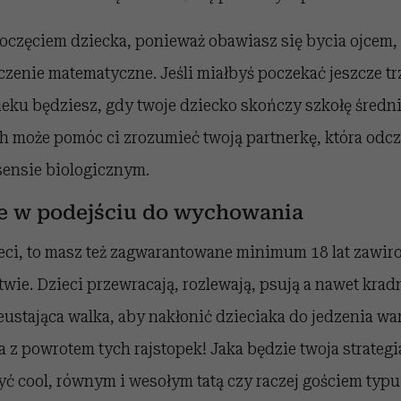
poczęciem dziecka, ponieważ obawiasz się bycia ojcem
czenie matematyczne. Jeśli miałbyś poczekać jeszcze trzy
ieku będziesz, gdy twoje dziecko skończy szkołę średni
ch może pomóc ci zrozumieć twoją partnerkę, która odc
sensie biologicznym.
ice w podejściu do wychowania
ieci, to masz też zagwarantowane minimum 18 lat zawiro
ie. Dzieci przewracają, rozlewają, psują a nawet kradn
ieustająca walka, aby nakłonić dzieciaka do jedzenia wa
a z powrotem tych rajstopek! Jaka będzie twoja strate
ć cool, równym i wesołym tatą czy raczej gościem typu