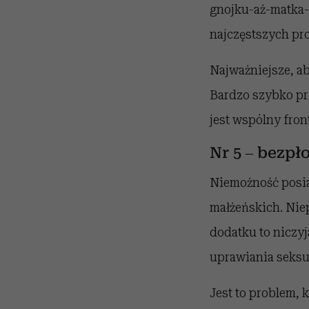
gnojku-aż-matka-w
najczęstszych pr
Najważniejsze, ab
Bardzo szybko pr
jest wspólny fron
Nr 5 – bezpł
Niemożność posia
małżeńskich. Nie
dodatku to niczy
uprawiania seksu,
Jest to problem, 