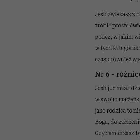
Jeśli zwlekasz z 
zrobić proste ćwi
policz, w jakim w
w tych kategoria
czasu również w 
Nr 6 - różn
Jeśli już masz dz
w swoim małżeństw
jako rodzica to n
Boga, do założeni
Czy zamierzasz by