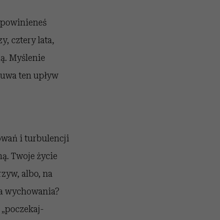
, powinieneś
, cztery lata,
ą. Myślenie
zuwa ten upływ
wań i turbulencji
ą. Twoje życie
rzyw, albo, na
gia wychowania?
 „poczekaj-