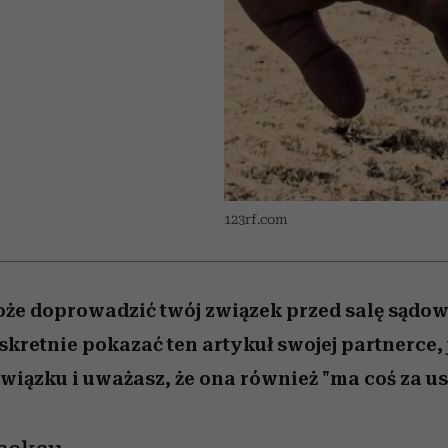
edź
 5,
przekraczają swoje granice
Wiemy, gdzie go kupić
Miller s. 5, odc. 6]
sezon jesień–zima 2
zaskakujący fawo
w seksie?
123rf.com
że doprowadzić twój związek przed salę sądow
retnie pokazać ten artykuł swojej partnerce, j
wiązku i uważasz, że ona również "ma coś za us