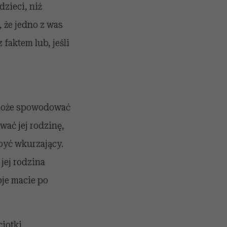
zieci, niż
 że jedno z was
 faktem lub, jeśli
a może spowodować
ać jej rodzinę,
 być wkurzający.
 jej rodzina
oje macie po
iotki,