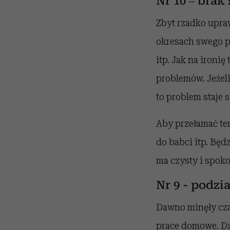
Nr 10 – brak
Zbyt rzadko upra
okresach swego po
itp. Jak na ironi
problemów. Jeżel
to problem staje 
Aby przełamać ten
do babci itp. Będ
ma czysty i spok
Nr 9 - podz
Dawno minęły cza
prace domowe. Dz