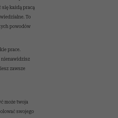
ć się każdą pracą
owiedzialne. To
tszych powodów
kie prace.
li nienawidzisz
ziesz zawsze
yć może twoja
upolować swojego