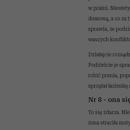
w pralni. Niestet
domową, a co za t
sprawia, że podz
waszych konflikt
Działajcie rozsąd
Podzielcie je spr
robić prania, pop
sprzątał łazienkę
Nr 8 - ona si
To się zdarza. Ni
żona straciła mot