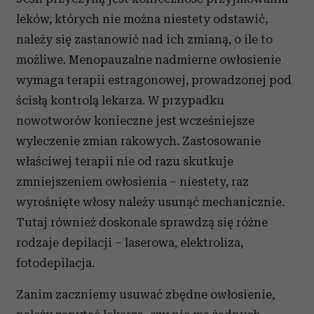
Partnerzy mogą połączyć te informacje z innymi danymi
leków, których nie można niestety odstawić,
otrzymanymi od Ciebie lub uzyskanymi podczas
należy się zastanowić nad ich zmianą, o ile to
korzystania z ich usług.
możliwe. Menopauzalne nadmierne owłosienie
wymaga terapii estragonowej, prowadzonej pod
ścisłą kontrolą lekarza. W przypadku
nowotworów konieczne jest wcześniejsze
wyleczenie zmian rakowych. Zastosowanie
właściwej terapii nie od razu skutkuje
zmniejszeniem owłosienia – niestety, raz
wyrośnięte włosy należy usunąć mechanicznie.
Tutaj również doskonale sprawdzą się różne
rodzaje depilacji – laserowa, elektroliza,
fotodepilacja.
Zanim zaczniemy usuwać zbędne owłosienie,