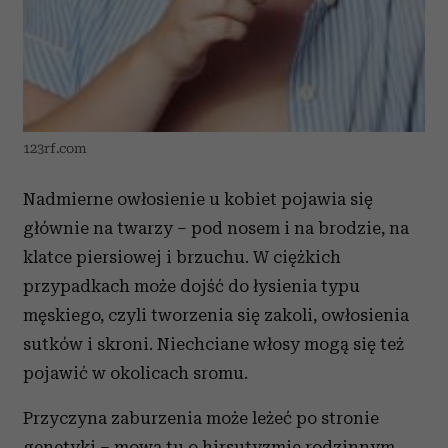
123rf.com
Nadmierne owłosienie u kobiet pojawia się
głównie na twarzy – pod nosem i na brodzie, na
klatce piersiowej i brzuchu. W ciężkich
przypadkach może dojść do łysienia typu
męskiego, czyli tworzenia się zakoli, owłosienia
sutków i skroni. Niechciane włosy mogą się też
pojawić w okolicach sromu.
Przyczyna zaburzenia może leżeć po stronie
genetyki – mowa tu o hirsutyzmie rodzinnym.