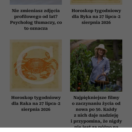
Nie zmieniasz zdjęcia
Horoskop tygodniowy
profilowego od lat?
dla Byka na 27 lipca–2
Psycholog tłumaczy, co
sierpnia 2026
to oznacza
Horoskop tygodniowy
Najpiękniejsze filmy
dla Raka na 27 lipca–2
o zaczynaniu życia od
sierpnia 2026
nowa po 50. Każdy
z nich daje nadzieję
i przypomina, że nigdy
nie jest za późno na