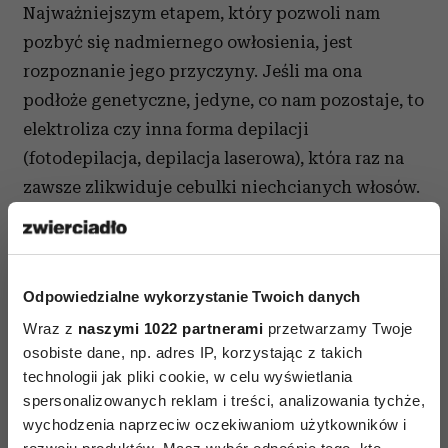
Najważniejszym etapem, który pozwoli nam
pozbyć się nadmiernego owłosienia, jest
rozpoznanie jego przyczyny. Jeśli ma ona
podłoże genetyczne, jedyne, co nam pozostaje, to
elektroliza czy inna forma depilacji
(fotodepilacja, depilacja laserowa), która raz na
zawsze zlikwiduje cebulki niechcianych włosów.
Odpowiedzialne wykorzystanie Twoich danych
Wraz z
naszymi 1022 partnerami
przetwarzamy Twoje
osobiste dane, np. adres IP, korzystając z takich
technologii jak pliki cookie, w celu wyświetlania
spersonalizowanych reklam i treści, analizowania tychże,
wychodzenia naprzeciw oczekiwaniom użytkowników i