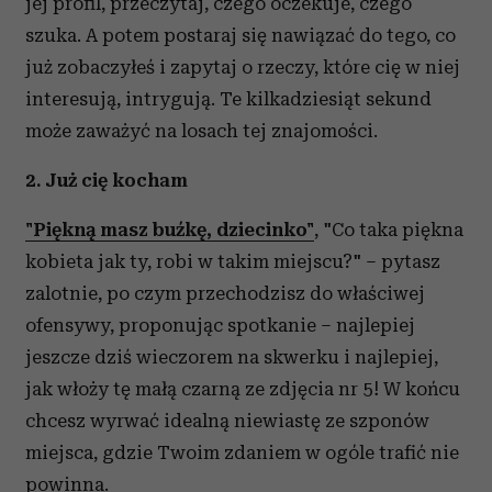
jej profil, przeczytaj, czego oczekuje, czego
szuka. A potem postaraj się nawiązać do tego, co
już zobaczyłeś i zapytaj o rzeczy, które cię w niej
interesują, intrygują. Te kilkadziesiąt sekund
może zaważyć na losach tej znajomości.
2. Już cię kocham
"Piękną masz buźkę, dziecinko"
, "Co taka piękna
kobieta jak ty, robi w takim miejscu?" – pytasz
zalotnie, po czym przechodzisz do właściwej
ofensywy, proponując spotkanie – najlepiej
jeszcze dziś wieczorem na skwerku i najlepiej,
jak włoży tę małą czarną ze zdjęcia nr 5! W końcu
chcesz wyrwać idealną niewiastę ze szponów
miejsca, gdzie Twoim zdaniem w ogóle trafić nie
powinna.