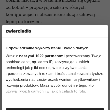
boskim maczo, a w realu nie możesz się opędzić
od kobiet – propozycje seksu w różnych
konfiguracjach i obsceniczne aluzje schowaj
lepiej do kieszeni.
7. Poznajmy... stan mojego konta
Jeśli szansę na znalezienie miłości życia
Odpowiedzialne wykorzystanie Twoich danych
upatrzyłeś sobie we własnej (tym gorzej, jeśli
Wraz z
naszymi 1022 partnerami
przetwarzamy Twoje
wyimaginowanej) – sytuacji finansowej – już na
osobiste dane, np. adres IP, korzystając z takich
wstępie jesteś stracony. Wierząc w to, że żadna
technologii jak pliki cookie, w celu wyświetlania
kobieta nie zechce poznać bliżej kogoś, kto nie
spersonalizowanych reklam i treści, analizowania tychże,
dysponuje apartamentem w centrum miasta,
wychodzenia naprzeciw oczekiwaniom użytkowników i
rozwoju produktów. Masz wybór odnośnie tego, kto
dwoma autami i pokaźną sumką na swoim koncie
używa Twoich danych i w jakich celach to robi.
– snujesz opowieści o tym, gdzie to jej nie
zabierzesz, czego nie zaoferujesz, czego nie
Jeśli wyrazisz na to zgodę, chcielibyśmy również:
pokażesz… Nawet, jeśli to prawda – to żenujące
Gromadzić dane dotyczące Twojej lokalizacji