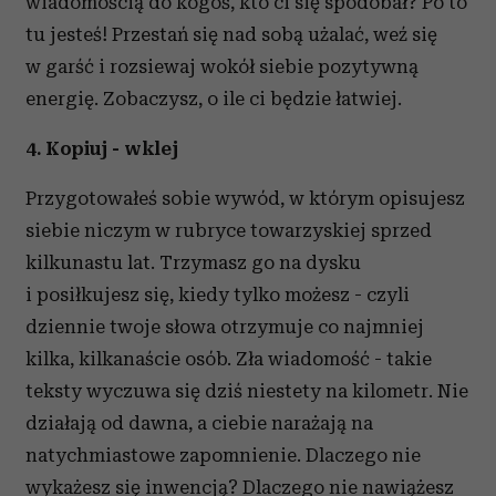
wiadomością do kogoś, kto ci się spodobał? Po to
tu jesteś! Przestań się nad sobą użalać, weź się
w garść i rozsiewaj wokół siebie pozytywną
energię. Zobaczysz, o ile ci będzie łatwiej.
4. Kopiuj - wklej
Przygotowałeś sobie wywód, w którym opisujesz
siebie niczym w rubryce towarzyskiej sprzed
kilkunastu lat. Trzymasz go na dysku
i posiłkujesz się, kiedy tylko możesz - czyli
dziennie twoje słowa otrzymuje co najmniej
kilka, kilkanaście osób. Zła wiadomość - takie
teksty wyczuwa się dziś niestety na kilometr. Nie
działają od dawna, a ciebie narażają na
natychmiastowe zapomnienie. Dlaczego nie
wykażesz się inwencją? Dlaczego nie nawiążesz