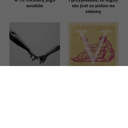
w 75. rocznicę jego
i przypomina, że nigdy
urodzin
nie jest za późno na
zmianę
Jak zachowuje się
Horoskop tygodniowy
mąż, który nie kocha?
dla Panny na 27 lipca–2
Oto sygnały, których
sierpnia 2026
nie warto ignorować
HOROSKOP