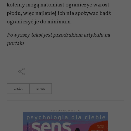
i reklam, aby oferować funkcje społecznościowe i
kofeiny mogą natomiast ograniczyć wzrost
analizować ruch w naszej witrynie. Informacje o tym, jak
płodu, więc najlepiej ich nie spożywać bądź
korzystasz z naszej witryny, udostępniamy partnerom
ograniczyć je do minimum.
społecznościowym, reklamowym i analitycznym.
Partnerzy mogą połączyć te informacje z innymi danymi
Powyższy tekst jest przedrukiem artykułu na
otrzymanymi od Ciebie lub uzyskanymi podczas
portalu
korzystania z ich usług.
CIĄŻA
STRES
AUTOPROMOCJA