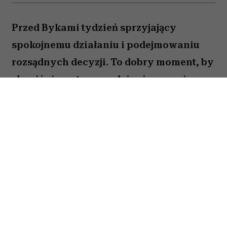
Przed Bykami tydzień sprzyjający
spokojnemu działaniu i podejmowaniu
rozsądnych decyzji. To dobry moment, by
skupić się na tym, co daje ci poczucie
stabilności i bezpieczeństwa. Choć wokół
może dziać się wiele, największe korzyści
przyniesie konsekwencja i cierpliwość.
Sprawdź, co gwiazdy przygotowały dla
Byka na okres od 27 lipca do 2 sierpnia
2026 roku.