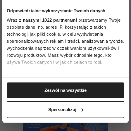
Odpowiedzialne wykorzystanie Twoich danych
Wraz z
naszymi 1022 partnerami
przetwarzamy Twoje
osobiste dane, np. adres IP, korzystając z takich
technologii jak pliki cookie, w celu wyświetlania
spersonalizowanych reklam i treści, analizowania tychże,
wychodzenia naprzeciw oczekiwaniom użytkowników i
AUTOPROMOCJA
rozwoju produktów. Masz wybór odnośnie tego, kto
używa Twoich danych i w jakich celach to robi.
Jeśli wyrazisz na to zgodę, chcielibyśmy również:
Gromadzić dane dotyczące Twojej lokalizacji
Zezwól na wszystkie
geograficznej z dokładnością nawet do kilku metrów
Identyfikować Twoje urządzenie, aktywnie
analizując charakteryzującego je zbiory danych
Spersonalizuj
(fingerprinting, czyli wirtualny odcisk palca)
Dowiedz się więcej odnośnie tego, jak Twoje osobiste
dane są przetwarzane oraz ustaw własne preferencje w