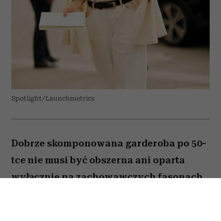
Spotlight/Launchmetrics
Dobrze skomponowana garderoba po 50-
tce nie musi być obszerna ani oparta
wyłącznie na zachowawczych fasonach.
Wystarczy kilka odpowiednio dobranych
elementów, aby codzienne stylizacje