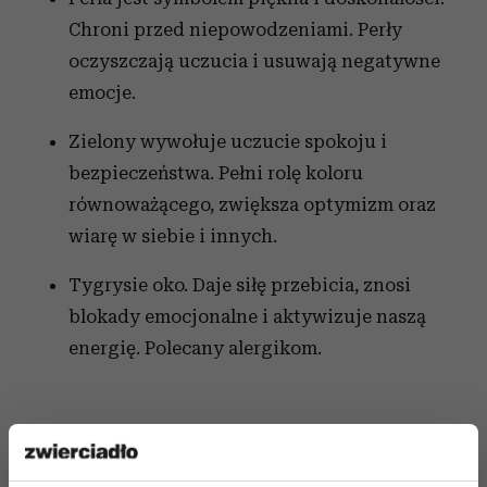
Chroni przed niepowodzeniami. Perły
oczyszczają uczucia i usuwają negatywne
emocje.
Zielony wywołuje uczucie spokoju i
bezpieczeństwa. Pełni rolę koloru
równoważącego, zwiększa optymizm oraz
wiarę w siebie i innych.
Tygrysie oko. Daje siłę przebicia, znosi
blokady emocjonalne i aktywizuje naszą
energię. Polecany alergikom.