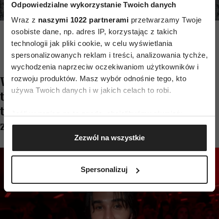
Odpowiedzialne wykorzystanie Twoich danych
Wraz z
naszymi 1022 partnerami
przetwarzamy Twoje
(Fot. Spotlight. Launchmetrics/Agencja FREE)
osobiste dane, np. adres IP, korzystając z takich
technologii jak pliki cookie, w celu wyświetlania
spersonalizowanych reklam i treści, analizowania tychże,
wychodzenia naprzeciw oczekiwaniom użytkowników i
rozwoju produktów. Masz wybór odnośnie tego, kto
W kolekcji Valentino znajdziemy nie
używa Twoich danych i w jakich celach to robi.
tylko torebkę à la gumowy kotek, lecz
także swetry z motywem kota
Jeśli wyrazisz na to zgodę, chcielibyśmy również:
zabawki.
Gromadzić dane dotyczące Twojej lokalizacji
Zezwól na wszystkie
geograficznej z dokładnością nawet do kilku metrów
Identyfikować Twoje urządzenie, aktywnie
analizując charakteryzującego je zbiory danych
Spersonalizuj
(fingerprinting, czyli wirtualny odcisk palca)
Dowiedz się więcej odnośnie tego, jak Twoje osobiste
dane są przetwarzane oraz ustaw własne preferencje w
sekcji szczegółów
. W Deklaracji plików cookie możesz