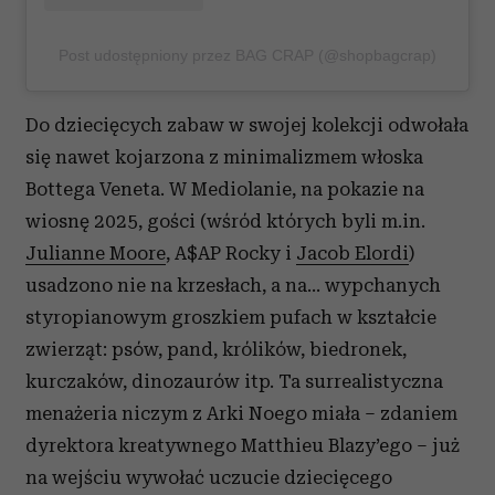
Post udostępniony przez BAG CRAP (@shopbagcrap)
Do dziecięcych zabaw w swojej kolekcji odwołała
się nawet kojarzona z minimalizmem włoska
Bottega Veneta. W Mediolanie, na pokazie na
wiosnę 2025, gości (wśród których byli m.in.
Julianne Moore
, A$AP Rocky i
Jacob Elordi
)
usadzono nie na krzesłach, a na… wypchanych
styropianowym groszkiem pufach w kształcie
zwierząt: psów, pand, królików, biedronek,
kurczaków, dinozaurów itp. Ta surrealistyczna
menażeria niczym z Arki Noego miała – zdaniem
dyrektora kreatywnego Matthieu Blazy’ego – już
na wejściu wywołać uczucie dziecięcego