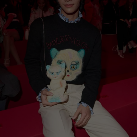
zmienić lub wycofać swoją zgodę w dowolnej chwili.
Wykorzystujemy pliki cookie do spersonalizowania treści
i reklam, aby oferować funkcje społecznościowe i
analizować ruch w naszej witrynie. Informacje o tym, jak
korzystasz z naszej witryny, udostępniamy partnerom
społecznościowym, reklamowym i analitycznym.
Partnerzy mogą połączyć te informacje z innymi danymi
otrzymanymi od Ciebie lub uzyskanymi podczas
korzystania z ich usług.