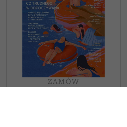
ZAMÓW
WYDANIE DRUKOWANE
E-WYDANIE