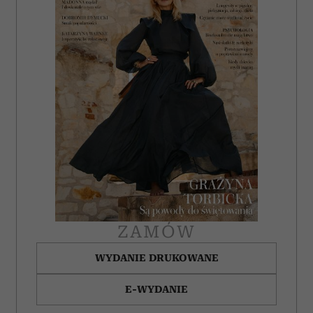
i reklam, aby oferować funkcje społecznościowe i
analizować ruch w naszej witrynie. Informacje o tym, jak
korzystasz z naszej witryny, udostępniamy partnerom
społecznościowym, reklamowym i analitycznym.
Partnerzy mogą połączyć te informacje z innymi danymi
otrzymanymi od Ciebie lub uzyskanymi podczas
korzystania z ich usług.
ZAMÓW
WYDANIE DRUKOWANE
E-WYDANIE