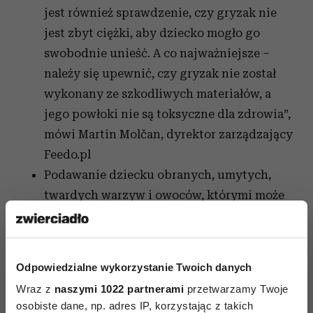
jest również sprawdzenie, czy gryzak nie
jest zbyt ciężki, aby dziecko mogło go
swobodnie unieść. A co najważniejsze –
należy się upewnić, czy gryzak nie został
wykonany ze szkodliwych materiałów, a
jego powłoki nie są toksyczne dla zdrowia”,
mówi Martin Molčan, dyrektor zarządzający
Feedo.pl
Podawanie dziecku obranych, umytych,
twardych
warzyw i owoców
, którymi może
masować sobie dziąsła.
Masowanie dziąsła maluszka specjalną
silikonową szczoteczką albo gazikiem
Odpowiedzialne wykorzystanie Twoich danych
nasączonym naparem z rumianku lub
Wraz z
naszymi 1022 partnerami
przetwarzamy Twoje
szałwii.
osobiste dane, np. adres IP, korzystając z takich