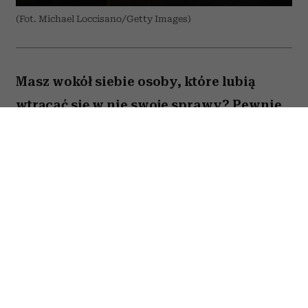
(Fot. Michael Loccisano/Getty Images)
Masz wokół siebie osoby, które lubią
wtrącać się w nie swoje sprawy? Pewnie
najchętniej powiedziałabyś im „odczep
się” (albo mocniej) – jednak nie chcesz
zaogniać sytuacji. Tym bardziej, że
wścibstwo to często domena naszych
najbliższych członków rodziny. Jak dać
im do zrozumienia, że nie życzysz sobie
pytań o twoje prywatne sprawy? Jest na
to sposób.