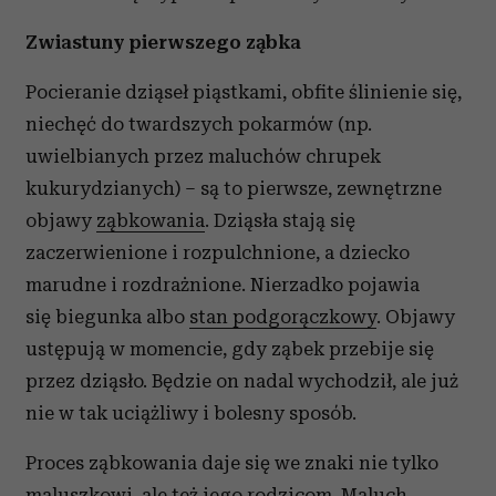
Zwiastuny pierwszego ząbka
Pocieranie dziąseł piąstkami, obfite ślinienie się,
niechęć do twardszych pokarmów (np.
uwielbianych przez maluchów chrupek
kukurydzianych) – są to pierwsze, zewnętrzne
objawy
ząbkowania
. Dziąsła stają się
zaczerwienione i rozpulchnione, a dziecko
marudne i rozdrażnione. Nierzadko pojawia
się biegunka albo
stan podgorączkowy
. Objawy
ustępują w momencie, gdy ząbek przebije się
przez dziąsło. Będzie on nadal wychodził, ale już
nie w tak uciążliwy i bolesny sposób.
Proces ząbkowania daje się we znaki nie tylko
maluszkowi, ale też jego rodzicom.
Maluch