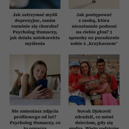
Jak zatrzymać myśli
Jak postępować
depresyjne, zanim
z osobą, która
rozwinie się choroba?
nieustannie podnosi
Psycholog tłumaczy,
na ciebie głos? 3
jak działa autokorekta
sposoby na poradzenie
myślenia
sobie z „krzykaczem”
Nie zmieniasz zdjęcia
Novak Djoković
profilowego od lat?
zdradził, co mówi
Psycholog tłumaczy, co
dzieciom, gdy się
to oznacza
nudzą. Wielu rodziców