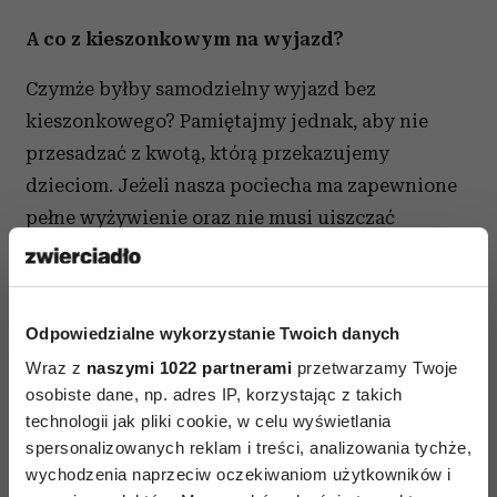
A co z kieszonkowym na wyjazd?
Czymże byłby samodzielny wyjazd bez
kieszonkowego? Pamiętajmy jednak, aby nie
przesadzać z kwotą, którą przekazujemy
dzieciom. Jeżeli nasza pociecha ma zapewnione
pełne wyżywienie oraz nie musi uiszczać
żadnych dodatkowych opłat na miejscu, dajmy
jej tyle, by starczyło na drobne przyjemności.
Jeśli obawiamy się, że może jej zabraknąć
Odpowiedzialne wykorzystanie Twoich danych
pieniędzy podczas wyjazdu, przekażmy pewną
Wraz z
naszymi 1022 partnerami
przetwarzamy Twoje
kwotę w depozyt wychowawcy – zapewni to
osobiste dane, np. adres IP, korzystając z takich
komfort psychiczny zarówno nam, jak i naszemu
technologii jak pliki cookie, w celu wyświetlania
dziecku.
spersonalizowanych reklam i treści, analizowania tychże,
wychodzenia naprzeciw oczekiwaniom użytkowników i
„Nie od dziś wiadomo, że dzieci są w stanie