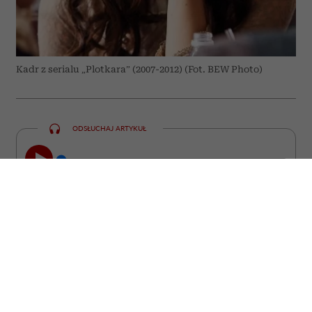
Kadr z serialu „Plotkara” (2007-2012) (Fot. BEW Photo)
ODSŁUCHAJ ARTYKUŁ
00:00
07:14
Roszczeniowość – niektórzy twierdzą, że
to plaga naszych czasów. Roszczeniowi
są rodzice dzieci, roszczeniowi są klienci