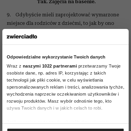
Tak. Zajęcia na basenie.
9. Gdybyście mieli zaprojektować wymarzone
miejsce dla rodziców z dziećmi, to jak by ono
wyglądało? Jakiego rodzaju udogodnienia
powinny tam się znaleźć i jakiego rodzaju zajęcia
odbywać?
Odpowiedzialne wykorzystanie Twoich danych
Już takie miejsce istnieje. To przedszkole, do
Wraz z
naszymi 1022 partnerami
przetwarzamy Twoje
którego uczęszcza.
osobiste dane, np. adres IP, korzystając z takich
technologii jak pliki cookie, w celu wyświetlania
spersonalizowanych reklam i treści, analizowania tychże,
wychodzenia naprzeciw oczekiwaniom użytkowników i
rozwoju produktów. Masz wybór odnośnie tego, kto
używa Twoich danych i w jakich celach to robi.
AUTOPROMOCJA
Jeśli wyrazisz na to zgodę, chcielibyśmy również:
Gromadzić dane dotyczące Twojej lokalizacji