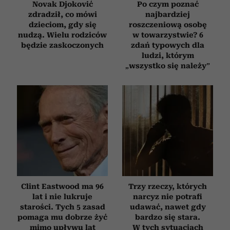
Novak Djoković
Po czym poznać
zdradził, co mówi
najbardziej
dzieciom, gdy się
roszczeniową osobę
nudzą. Wielu rodziców
w towarzystwie? 6
będzie zaskoczonych
zdań typowych dla
ludzi, którym
„wszystko się należy”
Clint Eastwood ma 96
Trzy rzeczy, których
lat i nie lukruje
narcyz nie potrafi
starości. Tych 5 zasad
udawać, nawet gdy
pomaga mu dobrze żyć
bardzo się stara.
mimo upływu lat
W tych sytuacjach