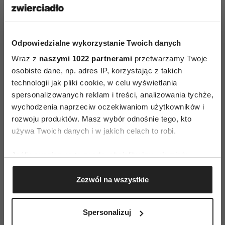
pod lupę i pokazuje, które z nich rzeczywiście
trzeba wziąć pod uwagę i dlaczego, a które są
tylko wytworem fantazji ich autorów.
Odpowiedzialne wykorzystanie Twoich danych
Ta świetnie napisana książka, momentami
Wraz z
naszymi 1022 partnerami
przetwarzamy Twoje
skrząca dowcipem i pełna prawdziwych historii,
osobiste dane, np. adres IP, korzystając z takich
technologii jak pliki cookie, w celu wyświetlania
uratowała życie – a w każdym razie jakość życia –
spersonalizowanych reklam i treści, analizowania tychże,
tysiącom rodzin niejadków nie tylko
wychodzenia naprzeciw oczekiwaniom użytkowników i
w Hiszpanii, gdzie doczekała się ponad 10
rozwoju produktów. Masz wybór odnośnie tego, kto
dodruków, ale także w Wielkiej Brytanii i kilku
używa Twoich danych i w jakich celach to robi.
innych krajach.
Jeśli wyrazisz na to zgodę, chcielibyśmy również:
Premiera 16.05.2013, podczas Targów Książki
Gromadzić dane dotyczące Twojej lokalizacji
w Warszawie.
Zezwól na wszystkie
geograficznej z dokładnością nawet do kilku metrów
Identyfikować Twoje urządzenie, aktywnie
"Moje dziecko nie chce jeść", wydawnictwo
analizując charakteryzującego je zbiory danych
Spersonalizuj
Mamania
(fingerprinting, czyli wirtualny odcisk palca)