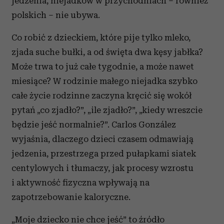
jedzenia, niejadków w przychodniach – również
polskich – nie ubywa.
Co robić z dzieckiem, które pije tylko mleko,
zjada suche bułki, a od święta dwa kęsy jabłka?
Może trwa to już całe tygodnie, a może nawet
miesiące? W rodzinie małego niejadka szybko
całe życie rodzinne zaczyna kręcić się wokół
pytań „co zjadło?”, „ile zjadło?”, „kiedy wreszcie
będzie jeść normalnie?”. Carlos González
wyjaśnia, dlaczego dzieci czasem odmawiają
jedzenia, przestrzega przed pułapkami siatek
centylowych i tłumaczy, jak procesy wzrostu
i aktywność fizyczna wpływają na
zapotrzebowanie kaloryczne.
„Moje dziecko nie chce jeść” to źródło