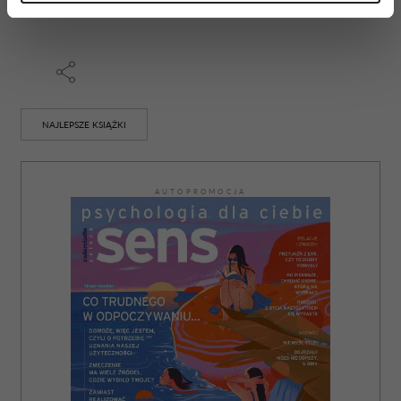
Dowiedz się więcej odnośnie tego, jak Twoje osobiste
dane są przetwarzane oraz ustaw własne preferencje w
sekcji szczegółów
. W Deklaracji plików cookie możesz
zmienić lub wycofać swoją zgodę w dowolnej chwili.
Wykorzystujemy pliki cookie do spersonalizowania treści
NAJLEPSZE KSIĄŻKI
i reklam, aby oferować funkcje społecznościowe i
analizować ruch w naszej witrynie. Informacje o tym, jak
korzystasz z naszej witryny, udostępniamy partnerom
AUTOPROMOCJA
społecznościowym, reklamowym i analitycznym.
Partnerzy mogą połączyć te informacje z innymi danymi
otrzymanymi od Ciebie lub uzyskanymi podczas
korzystania z ich usług.