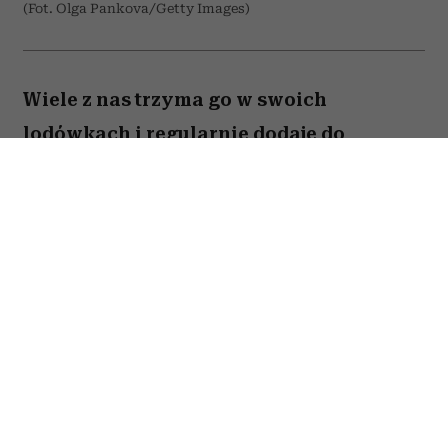
(Fot. Olga Pankova/Getty Images)
Wiele z nas trzyma go w swoich
lodówkach i regularnie dodaje do
przygotowywanych dań. Amerykański
onkolog dr Avishek Kumar zdradził,
jakiego produktu prawie nigdy nie
kładzie na talerzu ze względu na to, że
znacząco podnosi ryzyko nowotworów.
To nie tylko zalecenie pojedynczego
lekarza – na liście produktów
kancerogennych umieściła go
Międzynarodowa Agencja Badań nad