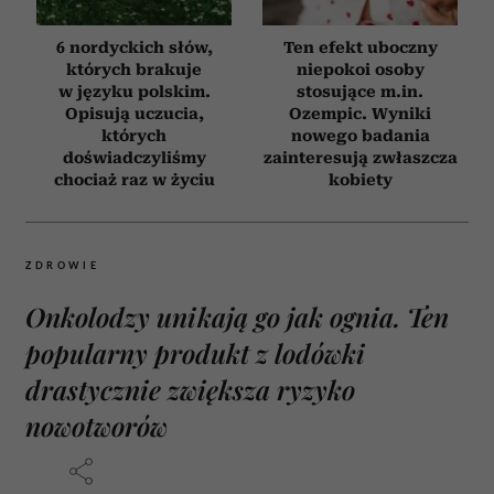
6 nordyckich słów,
Ten efekt uboczny
których brakuje
niepokoi osoby
w języku polskim.
stosujące m.in.
Opisują uczucia,
Ozempic. Wyniki
których
nowego badania
doświadczyliśmy
zainteresują zwłaszcza
chociaż raz w życiu
kobiety
ZDROWIE
Onkolodzy unikają go jak ognia. Ten
popularny produkt z lodówki
drastycznie zwiększa ryzyko
nowotworów