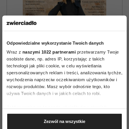
Odpowiedzialne wykorzystanie Twoich danych
Wraz z
naszymi 1022 partnerami
przetwarzamy Twoje
osobiste dane, np. adres IP, korzystając z takich
technologii jak pliki cookie, w celu wyświetlania
spersonalizowanych reklam i treści, analizowania tychże,
wychodzenia naprzeciw oczekiwaniom użytkowników i
rozwoju produktów. Masz wybór odnośnie tego, kto
ZAMÓW
używa Twoich danych i w jakich celach to robi.
WYDANIE DRUKOWANE
Jeśli wyrazisz na to zgodę, chcielibyśmy również:
E-WYDANIE
Gromadzić dane dotyczące Twojej lokalizacji
Zezwól na wszystkie
geograficznej z dokładnością nawet do kilku metrów