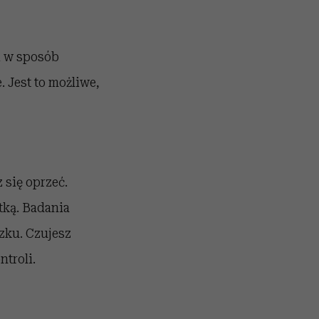
i w sposób
. Jest to możliwe,
 się oprzeć.
atką. Badania
zku. Czujesz
troli.