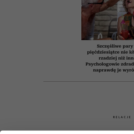
Szczęśliwe pary
pięćdziesiątce nie k
rzadziej niż inn
Psychologowie zdrad
naprawdę je wyró
RELACJE