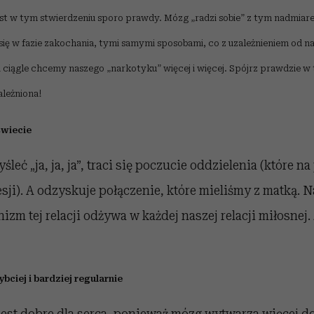
jest w tym stwierdzeniu sporo prawdy. Mózg „radzi sobie” z tym nadmia
 się w fazie zakochania, tymi samymi sposobami, co z uzależnieniem od n
i ciągle chcemy naszego „narkotyku” więcej i więcej. Spójrz prawdzie w
ależniona!
świecie
leć „ja, ja, ja”, traci się poczucie oddzielenia (które n
sji). A odzyskuje połączenie, które mieliśmy z matką. 
izm tej relacji odżywa w każdej naszej relacji miłosnej.
ybciej i bardziej regularnie
jest dobre dla serca, ponieważ mózg wytwarza więcej d