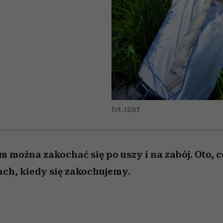
nice
edź
 5,
Wiemy, gdzie go kupić
zaskakujący faworyt
Miller s. 5, odc. 6]
sezon jesień–zima 2
fot.123rf
 można zakochać się po uszy i na zabój. Oto, co
ch, kiedy się zakochujemy.