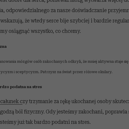
a, odpowiedzialnego za nasze doświadczanie przyjemn
a wskazują, że wtedy serce bije szybciej i bardzie regul
emy osiągnąć wszystko, co chcemy.
czna
owania mózgów osób zakochanych odkryli, że mniej aktywna staje się
tycyzm i sceptycyzm. Patrzysz na świat przez różowe okulary.
bardzo podatna na stres
całunek c
zy trzymanie za rękę ukochanej osoby skutec
łagodzą ból fizyczny. Gdy jesteśmy zakochani, poprawia 
esteśmy już tak bardzo podatni na stres.