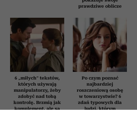
prawdziwe oblicze
6 „miłych” tekstów,
Po czym poznać
których używają
najbardziej
manipulatorzy, żeby
roszczeniową osobę
zdobyć nad tobą
w towarzystwie? 6
kontrolę. Brzmią jak
zdań typowych dla
komplement, ale są
ludzi, którym
pułapką
„wszystko się należy”