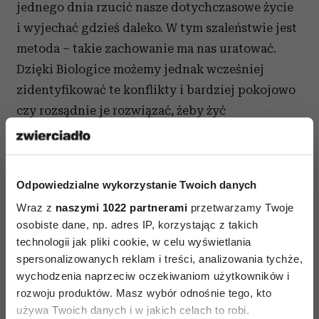
jednego dnia rzucić nasze dotychczasowe życie
i wyjechać gdzieś daleko. W tym szaleństwie jest
metoda – takie zachowanie ma nas uratować.
Dzięki Biologice możemy jednak wcześniej
zidentyfikować te konflikty i bardziej pokojowo
czy rozsądnie je rozwiązać, żeby żyć
w równowadze i harmonii.
A czy może pan podać przykłady konfliktów
emocjonalnych odpowiedzialnych za
Odpowiedzialne wykorzystanie Twoich danych
depresję?
Wraz z
naszymi 1022 partnerami
przetwarzamy Twoje
osobiste dane, np. adres IP, korzystając z takich
Najpierw musimy poznać dalsze reguły rządzące
technologii jak pliki cookie, w celu wyświetlania
biologią. Na przykład depresja maniakalna jest
spersonalizowanych reklam i treści, analizowania tychże,
wychodzenia naprzeciw oczekiwaniom użytkowników i
dwupolowym
zaburzeniem nastroju
i zależy od
rozwoju produktów. Masz wybór odnośnie tego, kto
tego, po której stronie mózgu „przepala się
używa Twoich danych i w jakich celach to robi.