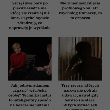
Szczęśliwe pary po
Nie zmieniasz zdjęcia
pięćdziesiątce nie
profilowego od lat?
kłócą się rzadziej niż
Psycholog tłumaczy, co
inne. Psychologowie
to oznacza
zdradzają, co
naprawdę je wyróżnia
Jak jednym zdaniem
Trzy rzeczy, których
„zgasić” wścibską
narcyz nie potrafi
osobę? Technika lustra
udawać, nawet gdy
to inteligentny sposób
bardzo się stara.
na bezczelne pytania
W tych sytuacjach
pokazuje swoje