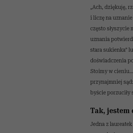
„Ach, dziękuję, r
i liczę na uznani
często słyszycie
uznania potwierdz
stara sukienka” l
doświadczenia pok
Stoimy w cieniu… 
przynajmniej sąd
byście porzuciły
Tak, jestem
Jedna z laureate