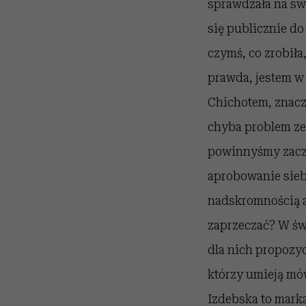
sprawdzała na swo
się publicznie do
czymś, co zrobiła
prawda, jestem w 
Chichotem, znacz
chyba problem ze 
powinnyśmy zaczą
aprobowanie sieb
nadskromnością a
zaprzeczać? W świ
dla nich propozyc
którzy umieją mów
Izdebska to marka