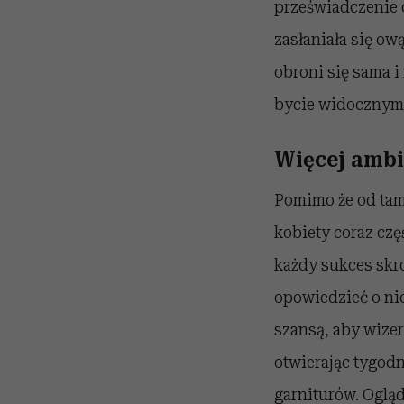
przeświadczenie 
zasłaniała się ow
obroni się sama i
bycie widocznym,
Więcej amb
Pomimo że od tamt
kobiety coraz czę
każdy sukces skro
opowiedzieć o nic
szansą, aby wize
otwierając tygod
garniturów. Oglą