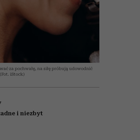
026/27
to dla nich zarwiesz noc
zupełny brak ogłady
Auschwitz
girls”
wać za pochwałę, na siłę próbują udowodnić
Fot. iStock)
y
ładne i niezbyt