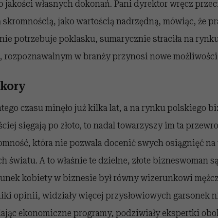
o jakości własnych dokonań. Pani dyrektor wręcz przec
ą skromnością, jako wartością nadrzędną, mówiąc, że p
 nie potrzebuje poklasku, sumarycznie straciła na rynk
 rozpoznawalnym w branży przynosi nowe możliwości 
ikory
ego czasu minęło już kilka lat, a na rynku polskiego b
ściej sięgają po złoto, to nadal towarzyszy im ta przewr
mność, która nie pozwala docenić swych osiągnięć na t
h światu. A to właśnie te dzielne, złote bizneswoman s
runek kobiety w biznesie był równy wizerunkowi mężc
niki opinii, widziały więcej przysłowiowych garsonek 
dając ekonomiczne programy, podziwiały ekspertki obok