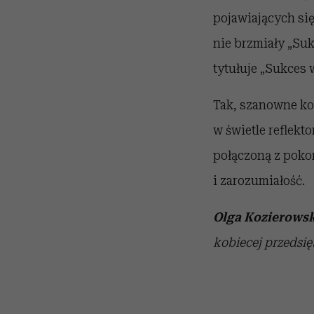
pojawiających si
nie brzmiały „Su
tytułuje „Sukces
Tak, szanowne ko
w świetle reflek
połączoną z pokor
i zarozumiałość.
Olga Kozierows
kobiecej przedsię