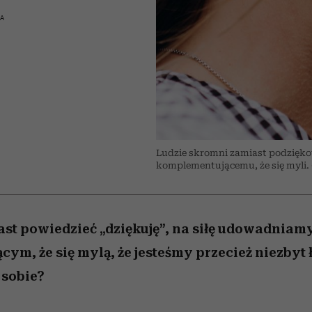
nice
edź
 5,
Wiemy, gdzie go kupić
zaskakujący faworyt
Miller s. 5, odc. 6]
sezon jesień–zima 2
KA
Ludzie skromni zamiast podzięko
komplementującemu, że się myli. (
st powiedzieć „dziękuję”, na siłę udowadniam
ym, że się mylą, że jesteśmy przecież niezbyt 
 sobie?