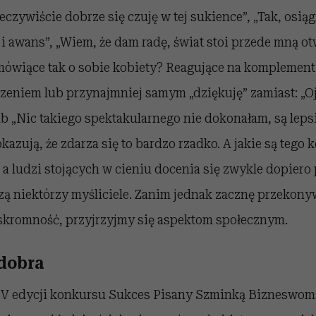
zeczywiście dobrze się czuję w tej sukience”, „Tak, osi
e i awans”, „Wiem, że dam radę, świat stoi przede mną o
 mówiące tak o sobie kobiety? Reagujące na komplement
eniem lub przynajmniej samym „dziękuję” zamiast: „Oj
ub „Nic takiego spektakularnego nie dokonałam, są leps
azują, że zdarza się to bardzo rzadko. A jakie są tego
a ludzi stojących w cieniu docenia się zwykle dopiero 
zą niektórzy myśliciele. Zanim jednak zacznę przekony
 skromność, przyjrzyjmy się aspektom społecznym.
 dobra
k V edycji konkursu Sukces Pisany Szminką Bizneswo