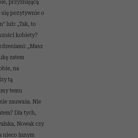
bie, przyznającą
ł się pozytywnie o
” lub: „Tak, to
szości kobiety?
rdzeniami: „Masz
aukę zatem
obie, na
zy tą
mamy temu
nie zauważa. Nie
tem? Dla tych,
owalska, Nowak czy
na nieco innym