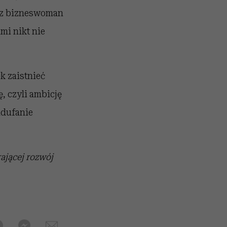
w z bizneswoman
mi nikt nie
k zaistnieć
, czyli ambicję
adufanie
ającej rozwój