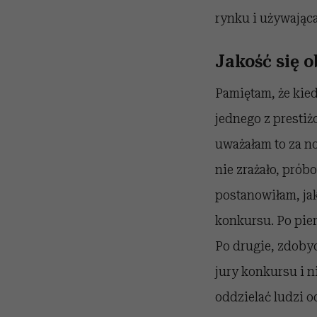
rynku i używająca
Jakość się o
Pamiętam, że kied
jednego z prestiż
uważałam to za nor
nie zrażało, prób
postanowiłam, ja
konkursu. Po pier
Po drugie, zdobyc
jury konkursu i 
oddzielać ludzi o