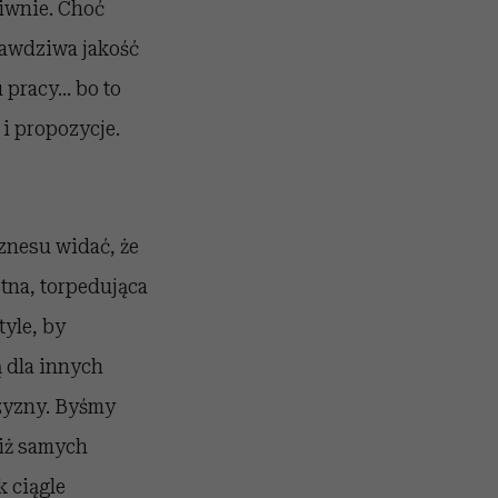
iwnie. Choć
rawdziwa jakość
u pracy… bo to
i propozycje.
iznesu widać, że
otna, torpedująca
yle, by
ą dla innych
zyzny. Byśmy
niż samych
 ciągle