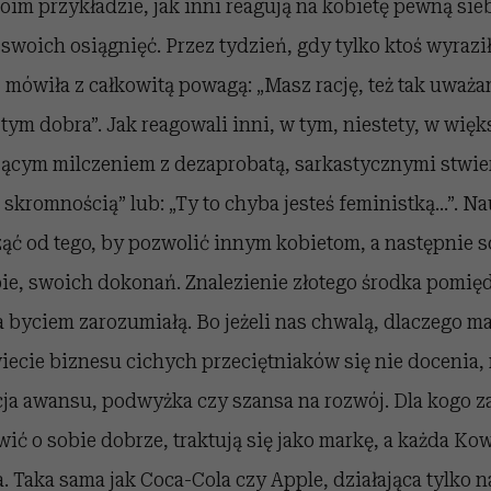
im przykładzie, jak inni reagują na kobietę pewną sie
 swoich osiągnięć. Przez tydzień, gdy tylko ktoś wyrazi
, mówiła z całkowitą powagą: „Masz rację, też tak uważam
tym dobra”. Jak reagowali inni, w tym, niestety, w więk
ącym milczeniem z dezaprobatą, sarkastycznymi stwie
skromnością” lub: „Ty to chyba jesteś feministką…”. N
ć od tego, by pozwolić innym kobietom, a następnie s
ie, swoich dokonań. Znalezienie złotego środka pomięd
 byciem zarozumiałą. Bo jeżeli nas chwalą, dlaczego 
ecie biznesu cichych przeciętniaków się nie docenia, 
ja awansu, podwyżka czy szansa na rozwój. Dla kogo za
ić o sobie dobrze, traktują się jako markę, a każda K
. Taka sama jak Coca-Cola czy Apple, działająca tylko 