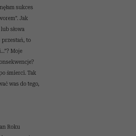
ągnęłam sukces
tworem”. Jak
 lub słowa
 przestań, to
i…”? Moje
 konsekwencje?
po śmierci. Tak
wać was do tego,
man Roku