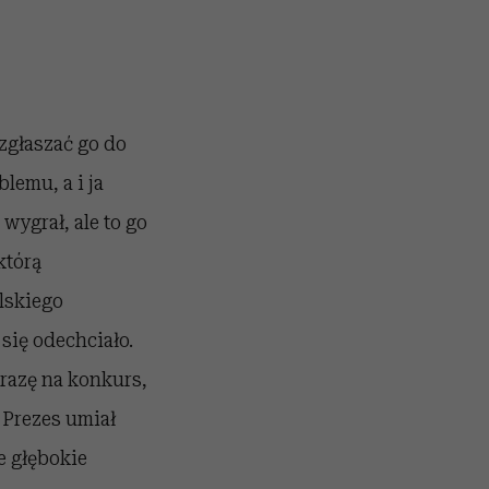
 zgłaszać go do
lemu, a i ja
wygrał, ale to go
którą
lskiego
się odechciało.
razę na konkurs,
 Prezes umiał
e głębokie