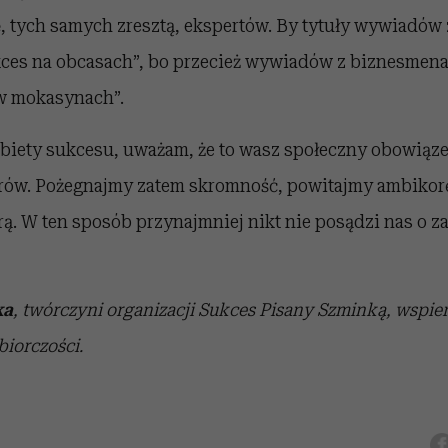
ę, tych samych zresztą, ekspertów. By tytuły wywiadó
kces na obcasach”, bo przecież wywiadów z biznesmena
 w mokasynach”.
biety sukcesu, uważam, że to wasz społeczny obowiąze
torów. Pożegnajmy zatem skromność, powitajmy ambikorę
ą. W ten sposób przynajmniej nikt nie posądzi nas o z
ka
, twórczyni organizacji Sukces Pisany Szminką, wspier
biorczości.