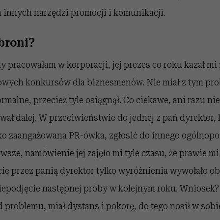
 innych narzędzi promocji i komunikacji.
broni?
y pracowałam w korporacji, jej prezes co roku kazał mi
owych konkursów dla biznesmenów. Nie miał z tym prob
malne, przecież tyle osiągnął. Co ciekawe, ani razu nie 
ował dalej. W przeciwieństwie do jednej z pań dyrektor, 
ko zaangażowana PR-ówka, zgłosić do innego ogólnopo
wsze, namówienie jej zajęło mi tyle czasu, że prawie mi 
ie przez panią dyrektor tylko wyróżnienia wywołało ob
niepodjęcie następnej próby w kolejnym roku. Wniosek?
d problemu, miał dystans i pokorę, do tego nosił w sobi