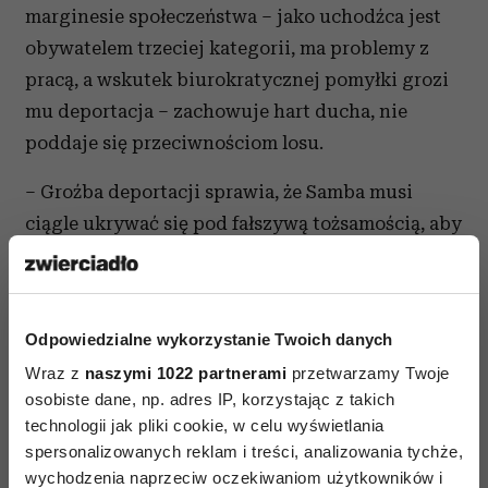
marginesie społeczeństwa – jako uchodźca jest
obywatelem trzeciej kategorii, ma problemy z
pracą, a wskutek biurokratycznej pomyłki grozi
mu deportacja – zachowuje hart ducha, nie
poddaje się przeciwnościom losu.
– Groźba deportacji sprawia, że Samba musi
ciągle ukrywać się pod fałszywą tożsamością, aby
móc znaleźć
źródło utrzymania
– zauważa
Izabela Wożyńska-Więch. – W związku z sytuacją
ciągłego zagrożenia obawia się, że w ogóle straci
Odpowiedzialne wykorzystanie Twoich danych
poczucie tego, kim jest naprawdę. Uczucie do
Wraz z
naszymi 1022 partnerami
przetwarzamy Twoje
Alice i zaangażowanie z jej strony daje mu
osobiste dane, np. adres IP, korzystając z takich
oparcie psychiczne.
technologii jak pliki cookie, w celu wyświetlania
spersonalizowanych reklam i treści, analizowania tychże,
Najważniejszą lekcją, jaką daje historia Samby
wychodzenia naprzeciw oczekiwaniom użytkowników i