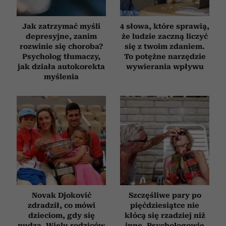
Jak zatrzymać myśli
4 słowa, które sprawią,
depresyjne, zanim
że ludzie zaczną liczyć
rozwinie się choroba?
się z twoim zdaniem.
Psycholog tłumaczy,
To potężne narzędzie
jak działa autokorekta
wywierania wpływu
myślenia
Novak Djoković
Szczęśliwe pary po
zdradził, co mówi
pięćdziesiątce nie
dzieciom, gdy się
kłócą się rzadziej niż
nudzą. Wielu rodziców
inne. Psychologowie