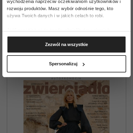
wychodzenia naprzeciw oczekiwaniom użytkowników i
rozwoju produktów. Masz wybór odnośnie tego, kto
używa Twoich danych i w jakich celach to robi.
Jeśli wyrazisz na to zgodę, chcielibyśmy również:
Gromadzić dane dotyczące Twojej lokalizacji
Zezwól na wszystkie
geograficznej z dokładnością nawet do kilku metrów
Identyfikować Twoje urządzenie, aktywnie
analizując charakteryzującego je zbiory danych
Spersonalizuj
(fingerprinting, czyli wirtualny odcisk palca)
Dowiedz się więcej odnośnie tego, jak Twoje osobiste
AUTOPROMOCJA
dane są przetwarzane oraz ustaw własne preferencje w
sekcji szczegółów
. W Deklaracji plików cookie możesz
zmienić lub wycofać swoją zgodę w dowolnej chwili.
Wykorzystujemy pliki cookie do spersonalizowania treści
i reklam, aby oferować funkcje społecznościowe i
analizować ruch w naszej witrynie. Informacje o tym, jak
korzystasz z naszej witryny, udostępniamy partnerom