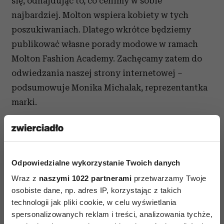
się, odnajdując to, co cenimy w sobie
najbardziej. Molton wspiera kobiety w tych
poszukiwaniach. Dlatego wkrótce będziemy
publikować własne porady modowe w ramach
Molton Fashion Academy. Zachęcamy zatem do
odwiedzania naszej strony internetowej –
podsumowuje Monika Michalak, reprezentantka
marki.
Odpowiedzialne wykorzystanie Twoich danych
Wraz z
naszymi 1022 partnerami
przetwarzamy Twoje
osobiste dane, np. adres IP, korzystając z takich
technologii jak pliki cookie, w celu wyświetlania
spersonalizowanych reklam i treści, analizowania tychże,