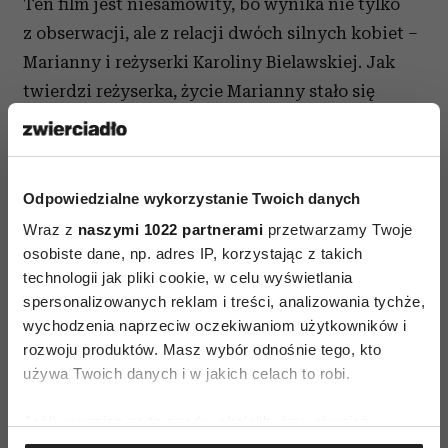
Ten film jest niesamowity, bo wynika nie tylko
z obserwacji, ale z relacji dwóch silnych kobiet –
Marianny i reżyserki Karoliny Bielawskiej. Jak
twierdzi reżyserka, życie Marianny stało się
w pewnej części jej życiem. To jest jej walka
o akceptację, miłość i godność, w której
uczestniczyła. W filmie Gosi Szumowskiej
Odpowiedzialne wykorzystanie Twoich danych
„Body/Ciało” terapeutka grana przez Maję
Wraz z
naszymi 1022 partnerami
przetwarzamy Twoje
Ostaszewską mówi: „Kto kocha, nigdy nie jest
osobiste dane, np. adres IP, korzystając z takich
chory”.
technologii jak pliki cookie, w celu wyświetlania
spersonalizowanych reklam i treści, analizowania tychże,
Film porusza, dlatego świetnie nadaje się do
wychodzenia naprzeciw oczekiwaniom użytkowników i
pracy nad takimi zagadnieniami, jak:
samoocena
,
rozwoju produktów. Masz wybór odnośnie tego, kto
seksualność, miłość i związki, choroba, przyjaźń,
używa Twoich danych i w jakich celach to robi.
odmienność,
dążenie do prawdy o sobie
i życie
Jeśli wyrazisz na to zgodę, chcielibyśmy również:
w zgodzie ze sobą.