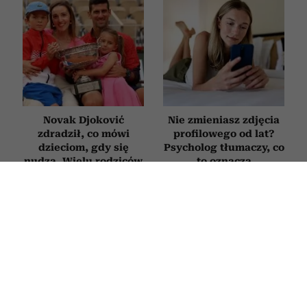
Novak Djoković
Nie zmieniasz zdjęcia
zdradził, co mówi
profilowego od lat?
dzieciom, gdy się
Psycholog tłumaczy, co
nudzą. Wielu rodziców
to oznacza
będzie zaskoczonych
PSYCHOLOGIA
Jak zatrzymać myśli depresyjne,
zanim rozwinie się choroba?
Psycholog tłumaczy, jak działa