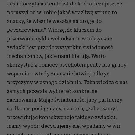
Jeśli doczytałaś ten tekst do końca i czujesz, że
Wykorzystujemy pliki cookie do spersonalizowania treści
poruszył on w Tobie jakąś wrażliwą strunę to
i reklam, aby oferować funkcje społecznościowe i
znaczy, że właśnie weszłaś na drogę do
analizować ruch w naszej witrynie. Informacje o tym, jak
korzystasz z naszej witryny, udostępniamy partnerom
„wyzdrowienia”. Wierzę, że kluczem do
społecznościowym, reklamowym i analitycznym.
przerwania cyklu wchodzenia w toksyczne
Partnerzy mogą połączyć te informacje z innymi danymi
związki jest przede wszystkim świadomość
otrzymanymi od Ciebie lub uzyskanymi podczas
mechanizmów, jakie nami kierują. Warto
korzystania z ich usług.
skorzystać z pomocy psychoterapeuty lub grupy
wsparcia
–
wtedy znacznie łatwiej odkryć
przyczyny własnego działania. Taka wiedza o nas
samych pozwala wybierać konkretne
zachowania. Mając świadomość, jacy partnerzy
są dla nas pociągający, na co się „zahaczamy”,
przewidując konsekwencje takiego związku,
mamy wybór: decydujemy się, wpadamy w wir
silnych emocji, adrenaliny, emocjonalnego