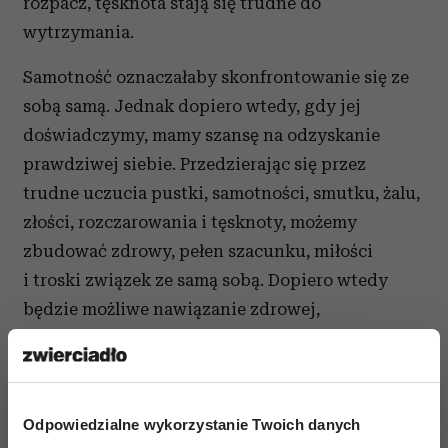
rozpacz, tęsknota stają się trudne do
wytrzymania.
Samotność oznaczałaby skonfrontowanie się ze
sobą samą. Jednak dopiero wtedy, gdy jej
doświadczymy, mamy szansę na odzyskanie
prawdziwej siebie. Przedzierając się przez
trudne uczucia pustki, samotności, smutku, żalu,
złości, rozczarowania i tęsknoty, możemy
zbudować zdrowy, pełen szacunku, miłości
i troski związek ze samą sobą. Dopiero wtedy
będzie możliwe nawiązanie zdrowej,
satysfakcjonującej relacji z partnerem.
Często kobiety pytają się, po czym odróżnić
„normalny związek”, „normalną zazdrość
Odpowiedzialne wykorzystanie Twoich danych
i kłótnie” od związku toksycznego? Gdzie leży ta