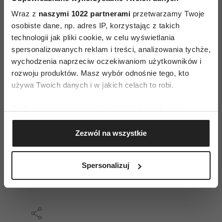
czynniki/bodźce uruchomiły
Wraz z
naszymi 1022 partnerami
przetwarzamy Twoje
lawinę wydarzeń?
osobiste dane, np. adres IP, korzystając z takich
technologii jak pliki cookie, w celu wyświetlania
spersonalizowanych reklam i treści, analizowania tychże,
wychodzenia naprzeciw oczekiwaniom użytkowników i
Iwona Firmanty:
trenerka umiejętności
rozwoju produktów. Masz wybór odnośnie tego, kto
osobistych, coach kadry menedżerskiej,
używa Twoich danych i w jakich celach to robi.
psycholog, socjolog, ekspertka z zakresu
umiejętności interpersonalnych, komunikacji,
Jeśli wyrazisz na to zgodę, chcielibyśmy również:
wystąpień publicznych i budowania relacji.
Gromadzić dane dotyczące Twojej lokalizacji
Zezwól na wszystkie
geograficznej z dokładnością nawet do kilku metrów
Założycielka firmy szkoleniowej Human Skills oraz
Identyfikować Twoje urządzenie, aktywnie
twórczyni projektów Sensualna Kobieta Biznesu
analizując charakteryzującego je zbiory danych
i Kobieta Alfa, www.humanskills.pl
Spersonalizuj
(fingerprinting, czyli wirtualny odcisk palca)
Dowiedz się więcej odnośnie tego, jak Twoje osobiste
dane są przetwarzane oraz ustaw własne preferencje w
sekcji szczegółów
. W Deklaracji plików cookie możesz
zmienić lub wycofać swoją zgodę w dowolnej chwili.