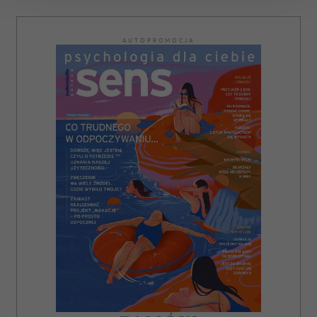
Wykorzystujemy pliki cookie do spersonalizowania treści
AUTOPROMOCJA
i reklam, aby oferować funkcje społecznościowe i
analizować ruch w naszej witrynie. Informacje o tym, jak
korzystasz z naszej witryny, udostępniamy partnerom
społecznościowym, reklamowym i analitycznym.
Partnerzy mogą połączyć te informacje z innymi danymi
otrzymanymi od Ciebie lub uzyskanymi podczas
korzystania z ich usług.