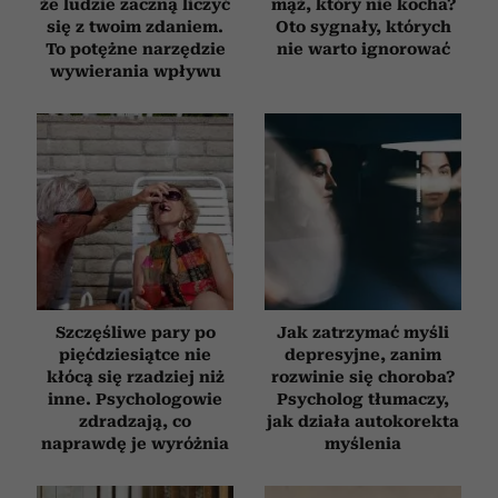
że ludzie zaczną liczyć
mąż, który nie kocha?
się z twoim zdaniem.
Oto sygnały, których
To potężne narzędzie
nie warto ignorować
wywierania wpływu
Szczęśliwe pary po
Jak zatrzymać myśli
pięćdziesiątce nie
depresyjne, zanim
kłócą się rzadziej niż
rozwinie się choroba?
inne. Psychologowie
Psycholog tłumaczy,
zdradzają, co
jak działa autokorekta
naprawdę je wyróżnia
myślenia