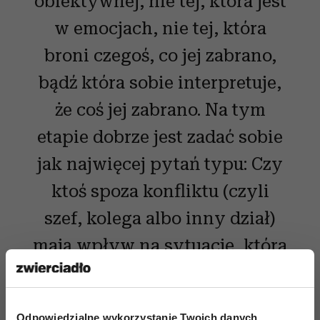
obiektywnej, nie tej, która jest
w emocjach, nie tej, która
broni czegoś, co jej zabrano,
bądź która sobie interpretuje,
że coś jej zabrano. Na tym
etapie dobrze jest zadać sobie
jak najwięcej pytań typu: Czy
ktoś spoza konfliktu (czyli
szef, kolega albo inny dział)
mają wpływ na sytuację, która
miała miejsce? Czy ja mam
wpływ na tę sytuację? Jakie
Odpowiedzialne wykorzystanie Twoich danych