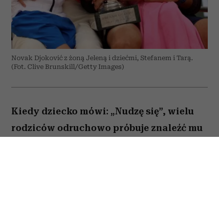
Novak Djoković z żoną Jeleną i dziećmi, Stefanem i Tarą.
(Fot. Clive Brunskill/Getty Images)
Kiedy dziecko mówi: „Nudzę się”, wielu
rodziców odruchowo próbuje znaleźć mu
jakieś zajęcie. Proponują wspólną
zabawę, podsuwają książkę albo
pozwalają włączyć bajkę. Novak Djoković
uważa jednak, że wcale nie trzeba
reagować w ten sposób. Jego zdaniem