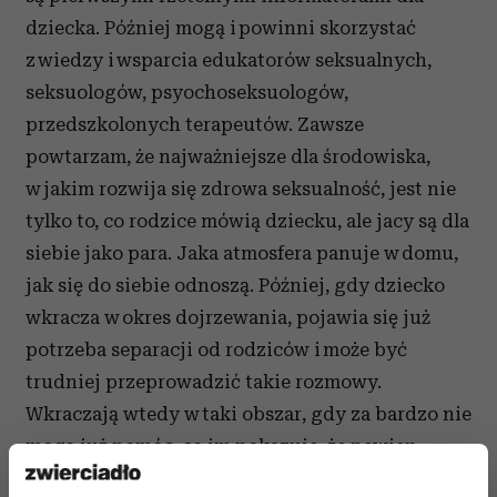
dziecka. Później mogą i powinni skorzystać
z wiedzy i wsparcia edukatorów seksualnych,
seksuologów, psyochoseksuologów,
przedszkolonych terapeutów. Zawsze
powtarzam, że najważniejsze dla środowiska,
w jakim rozwija się zdrowa seksualność, jest nie
tylko to, co rodzice mówią dziecku, ale jacy są dla
siebie jako para. Jaka atmosfera panuje w domu,
jak się do siebie odnoszą. Później, gdy dziecko
wkracza w okres dojrzewania, pojawia się już
potrzeba separacji od rodziców i może być
trudniej przeprowadzić takie rozmowy.
Wkraczają wtedy w taki obszar, gdy za bardzo nie
mogą już pomóc, co im pokazuje, że pewien
fragment ich relacji z dziećmi ma się ku końcowi.