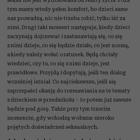
seksu nie jest wyizolowana od reszty życia. Poza
tym mamy wtedy pełen komfort, bo dzieci same
nas prowadzą, nic nie trzeba robić, tylko iść za
nimi. Drugi taki moment następuje, kiedy dzieci
zaczynają dojrzewać i zastanawiają się, co się
z nimi dzieje, co się będzie działo, co jest normą,
a kiedy należy wołać o ratunek. Będą chciały
wiedzieć, czy to, co się z nimi dzieje, jest
prawidłowe. Przyjdą i dopytają, jeśli ten dialog
wcześniej istniał. Co najciekawsze, jeśli się
zaprzepaści okazję do rozmawiania na te tematy
z dzieckiem w przedszkolu – to potem już zawsze
będzie pod górę. Także przy tym trzecim
momencie, gdy wchodzą w obszar szeroko
pojętych doświadczeń seksualnych.