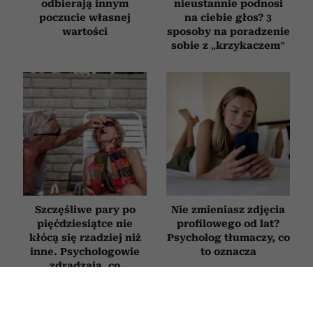
odbierają innym
nieustannie podnosi
poczucie własnej
na ciebie głos? 3
wartości
sposoby na poradzenie
sobie z „krzykaczem”
Szczęśliwe pary po
Nie zmieniasz zdjęcia
pięćdziesiątce nie
profilowego od lat?
kłócą się rzadziej niż
Psycholog tłumaczy, co
inne. Psychologowie
to oznacza
zdradzają, co
naprawdę je wyróżnia