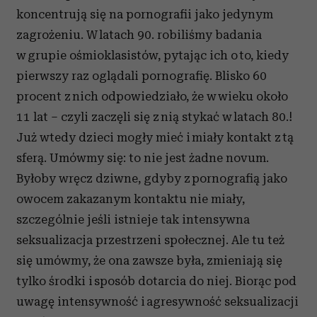
koncentrują się na pornografii jako jedynym
zagrożeniu. W latach 90. robiliśmy badania
w grupie ośmioklasistów, pytając ich o to, kiedy
pierwszy raz oglądali pornografię. Blisko 60
procent z nich odpowiedziało, że w wieku około
11 lat – czyli zaczęli się z nią stykać w latach 80.!
Już wtedy dzieci mogły mieć i miały kontakt z tą
sferą. Umówmy się: to nie jest żadne novum.
Byłoby wręcz dziwne, gdyby z pornografią jako
owocem zakazanym kontaktu nie miały,
szczególnie jeśli istnieje tak intensywna
seksualizacja przestrzeni społecznej. Ale tu też
się umówmy, że ona zawsze była, zmieniają się
tylko środki i sposób dotarcia do niej. Biorąc pod
uwagę intensywność i agresywność seksualizacji