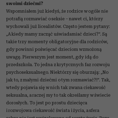
swoimi dziećmi?
Wspomniałem już kiedyś, że rodzice w ogóle nie
potrafią rozmawiać o seksie – nawet ci, którzy
wychowali już licealistów. Często jestem pytany:
„A kiedy mamy zacząć uświadamiać dzieci?”. Są
takie trzy momenty obligatoryjne dla rodziców,
gdy powinni poświęcać dzieciom wzmożoną
uwagę. Pierwszym jest moment, gdy idą do
przedszkola. To jedna z krytycznych faz rozwoju
psychoseksualnego. Niektórzy się oburzają: „No
jak to, z małymi dziećmi o tym rozmawiać?!”. Tak,
wtedy pojawia się w nich tak zwana ciekawość
seksualna, a raczej my to tak określamy w świecie
dorosłych. To jest po prostu dziecięca
i rozwojowa ciekawość świata i życia, a sfera