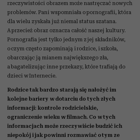
rzeczywistości obrazem może nastręczać nowych
problemów. Pani wspomniała o pornografii, która
dla wielu zyskała już niemal status szatana.
A przecież obraz oznacza całość naszej kultury.
Pornografia jest tylko jednym z jej składników,
o czym często zapominają i rodzice, i szkoła,
obarczając ją mianem największego zła,
a bagatelizując inne przekazy, które trafiają do
dzieci w Internecie.
Rodzice tak bardzo starają się nałożyć im
kolejne bariery w dotarciu do tych złych
informacji: kontrole rodzicielskie,
ograniczenie wieku w filmach. Co w tych
informacjach może rzeczywiście budzić ich
niepokój i jak powinni rozmawiać o tym ze