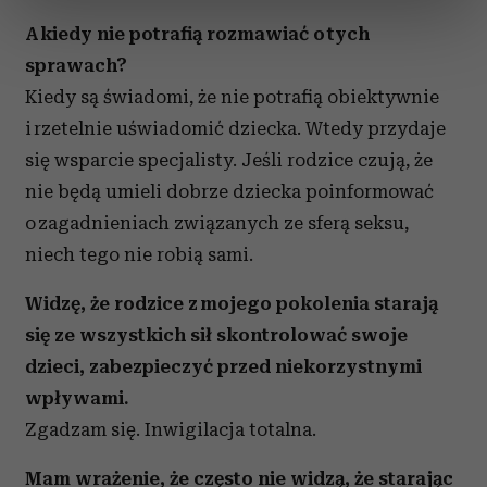
sekcji szczegółów
. W Deklaracji plików cookie możesz
A kiedy nie potrafią rozmawiać o tych
zmienić lub wycofać swoją zgodę w dowolnej chwili.
sprawach?
Kiedy są świadomi, że nie potrafią obiektywnie
Wykorzystujemy pliki cookie do spersonalizowania treści
i rzetelnie uświadomić dziecka. Wtedy przydaje
i reklam, aby oferować funkcje społecznościowe i
analizować ruch w naszej witrynie. Informacje o tym, jak
się wsparcie specjalisty. Jeśli rodzice czują, że
korzystasz z naszej witryny, udostępniamy partnerom
nie będą umieli dobrze dziecka poinformować
społecznościowym, reklamowym i analitycznym.
o zagadnieniach związanych ze sferą seksu,
Partnerzy mogą połączyć te informacje z innymi danymi
niech tego nie robią sami.
otrzymanymi od Ciebie lub uzyskanymi podczas
korzystania z ich usług.
Widzę, że rodzice z mojego pokolenia starają
się ze wszystkich sił skontrolować swoje
dzieci, zabezpieczyć przed niekorzystnymi
wpływami.
Zgadzam się. Inwigilacja totalna.
Mam wrażenie, że często nie widzą, że starając