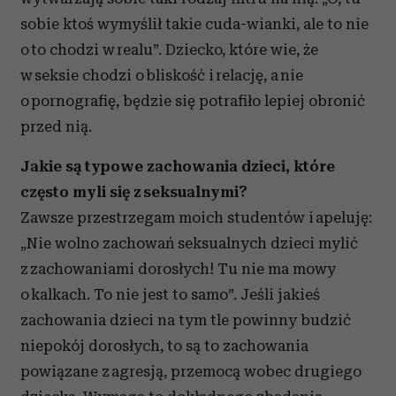
sobie ktoś wymyślił takie cuda-wianki, ale to nie
o to chodzi w realu”. Dziecko, które wie, że
w seksie chodzi o bliskość i relację, a nie
o pornografię, będzie się potrafiło lepiej obronić
przed nią.
Jakie są typowe zachowania dzieci, które
często myli się z seksualnymi?
Zawsze przestrzegam moich studentów i apeluję:
„Nie wolno zachowań seksualnych dzieci mylić
z zachowaniami dorosłych! Tu nie ma mowy
o kalkach. To nie jest to samo”. Jeśli jakieś
zachowania dzieci na tym tle powinny budzić
niepokój dorosłych, to są to zachowania
powiązane z agresją, przemocą wobec drugiego