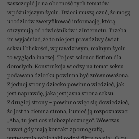
zaszczepić je na obecność tych tematów
w późniejszym życiu. Dzieci muszą czuć, że mogą
u rodziców zweryfikować informację, którą
otrzymują od rówieśników i z Internetu. Trzeba
im wyjaśniać, że to nie jest prawdziwy świat
seksu i bliskości, w prawdziwym, realnym życiu
to wygląda inaczej. To jest science fiction dla
dorosłych. Konstrukcja wiedzy na temat seksu
podawana dziecku powinna być zrównoważona.
Z jednej strony dziecko powinno wiedzieć, jak
jest naprawdę, jaka jest jasna strona seksu.
Z drugiej strony – powinno więc się dowiedzieć,
że jest ta ciemna strona, i umieć ją rozpoznawać:
„Aha, tu jest coś niebezpiecznego”. Wówczas
nawet gdy mają kontakt z pornografią,
wytwarzają sobie taki rodzaj filtru na nią: „O, tu