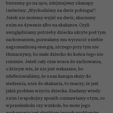
bierzemy go na ręce, zdejmujemy z kanapy
i mówimy: „Wychodzimy na dwór pobiegać”.
Jeżeli nie możemy wyjść na dwór, skaczemy
z nim na dywanie albo na skakance. Czyli
uwzględniamy potrzeby dziecka ukryte pod tym
zachowaniem, pozwalamy mu wyrzucić z siebie
nagromadzoną energię, niczego przy tym nie
tłumaczymy, bo małe dziecko do końca tego nie
rozumie. Jeżeli cały czas wraca do zachowania,
o którym wie, że nie jest wskazane, bo
zdefiniowaliśmy, że u nas kanapa służy do
siedzenia, a nie do skakania, to znaczy, że jest
jakiś problem w życiu dziecka. Siadamy wtedy
z nim i w spokojny sposób rozmawiamy o tym, co
w przedszkolu czy w szkole, bo może jego
zachowanie jest skutkiem innych problemów,