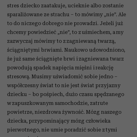
stres dziecko zaatakuje, ucieknie albo zostanie
sparaliżowane ze strachu – to mówimy „nie”. Ale
to do niczego dobrego nie prowadzi. Jeżeli już
chcemy powiedzieć „nie”, to z uśmiechem, a my
zazwyczaj mówimy to z zagniewaną twarzą,
ściągniętymi brwiami. Naukowo udowodniono,
że już same ściągnięte brwi i zagniewana twarz
powodują spadek napięcia mięśni i reakcję
stresową. Musimy uświadomić sobie jedno –
współczesny świat to nie jest świat przyjazny
dziecku – bo pośpiech, dużo czasu spędzanego
w zapuszkowanym samochodzie, zatrute
powietrze, niezdrowa żywność. Mózg naszego
dziecka, przypominający mózg człowieka
pierwotnego, nie umie poradzić sobie z tymi