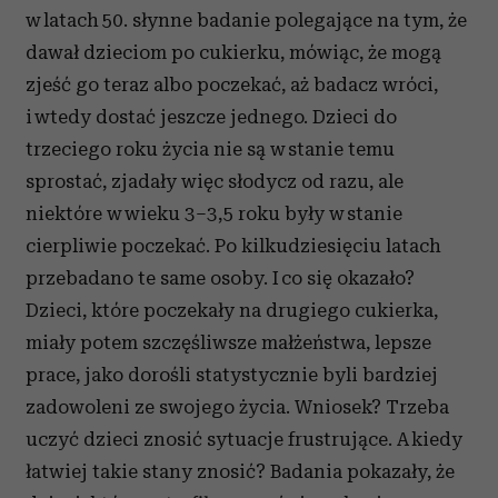
w latach 50. słynne badanie polegające na tym, że
dawał dzieciom po cukierku, mówiąc, że mogą
zjeść go teraz albo poczekać, aż badacz wróci,
i wtedy dostać jeszcze jednego. Dzieci do
trzeciego roku życia nie są w stanie temu
sprostać, zjadały więc słodycz od razu, ale
niektóre w wieku 3–3,5 roku były w stanie
cierpliwie poczekać. Po kilkudziesięciu latach
przebadano te same osoby. I co się okazało?
Dzieci, które poczekały na drugiego cukierka,
miały potem szczęśliwsze małżeństwa, lepsze
prace, jako dorośli statystycznie byli bardziej
zadowoleni ze swojego życia. Wniosek? Trzeba
uczyć dzieci znosić sytuacje frustrujące. A kiedy
łatwiej takie stany znosić? Badania pokazały, że