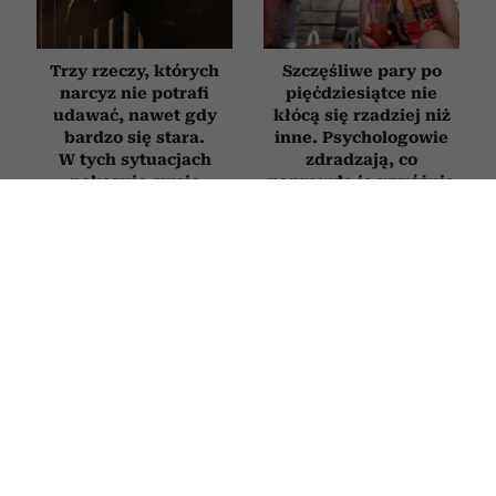
Trzy rzeczy, których
Szczęśliwe pary po
narcyz nie potrafi
pięćdziesiątce nie
udawać, nawet gdy
kłócą się rzadziej niż
bardzo się stara.
inne. Psychologowie
W tych sytuacjach
zdradzają, co
pokazuje swoje
naprawdę je wyróżnia
prawdziwe oblicze
Jak jednym zdaniem
Jak zachowuje się
„zgasić” wścibską
mąż, który nie kocha?