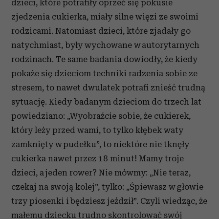
dzieci, które potrafiły oprzeć się pokusie
zjedzenia cukierka, miały silne więzi ze swoimi
rodzicami. Natomiast dzieci, które zjadały go
natychmiast, były wychowane w autorytarnych
rodzinach. Te same badania dowiodły, że kiedy
pokaże się dzieciom techniki radzenia sobie ze
stresem, to nawet dwulatek potrafi znieść trudną
sytuację. Kiedy badanym dzieciom do trzech lat
powiedziano: „Wyobraźcie sobie, że cukierek,
który leży przed wami, to tylko kłębek waty
zamknięty w pudełku”, to niektóre nie tknęły
cukierka nawet przez 18 minut! Mamy troje
dzieci, a jeden rower? Nie mówmy: „Nie teraz,
czekaj na swoją kolej”, tylko: „Śpiewasz w głowie
trzy piosenki i będziesz jeździł”. Czyli wiedząc, że
małemu dziecku trudno skontrolować swój