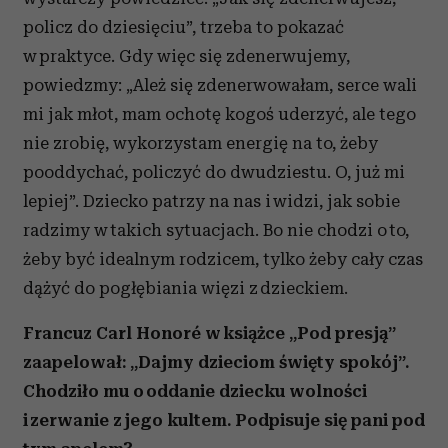
policz do dziesięciu”, trzeba to pokazać
w praktyce. Gdy więc się zdenerwujemy,
powiedzmy: „Ależ się zdenerwowałam, serce wali
mi jak młot, mam ochotę kogoś uderzyć, ale tego
nie zrobię, wykorzystam energię na to, żeby
pooddychać, policzyć do dwudziestu. O, już mi
lepiej”. Dziecko patrzy na nas i widzi, jak sobie
radzimy w takich sytuacjach. Bo nie chodzi o to,
żeby być idealnym rodzicem, tylko żeby cały czas
dążyć do pogłębiania więzi z dzieckiem.
Francuz Carl Honoré w książce „Pod presją”
zaapelował: „Dajmy dzieciom święty spokój”.
Chodziło mu o oddanie dziecku wolności
i zerwanie z jego kultem. Podpisuje się pani pod