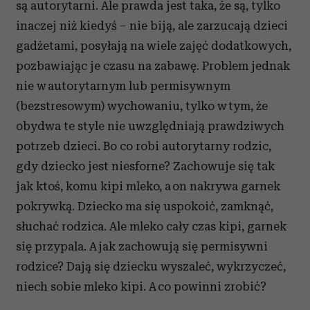
są autorytarni. Ale prawda jest taka, że są, tylko
inaczej niż kiedyś – nie biją, ale zarzucają dzieci
gadżetami, posyłają na wiele zajęć dodatkowych,
pozbawiając je czasu na zabawę. Problem jednak
nie w autorytarnym lub permisywnym
(bezstresowym) wychowaniu, tylko w tym, że
obydwa te style nie uwzględniają prawdziwych
potrzeb dzieci. Bo co robi autorytarny rodzic,
gdy dziecko jest niesforne? Zachowuje się tak
jak ktoś, komu kipi mleko, a on nakrywa garnek
pokrywką. Dziecko ma się uspokoić, zamknąć,
słuchać rodzica. Ale mleko cały czas kipi, garnek
się przypala. A jak zachowują się permisywni
rodzice? Dają się dziecku wyszaleć, wykrzyczeć,
niech sobie mleko kipi. A co powinni zrobić?