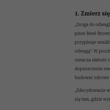
1. Zmierz si
„Droga do odwagi 
pisze Bené Brown
przypisuje wrażliw
odwagą”. W proch 
oznacza słabość c
dopuszczenie swo
budować zdrowe w
„Zdecydowanie wa
się tam, gdzie wy