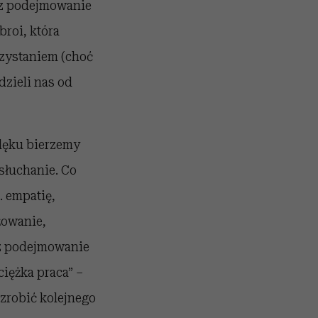
az podejmowanie
broi, która
rzystaniem (choć
dzieli nas od
 lęku bierzemy
słuchanie. Co
 empatię,
żowanie,
az podejmowanie
iężka praca” –
zrobić kolejnego