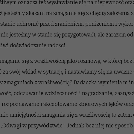
żliwym oznacza też wystawianie się na niepewność or
ż jesteśmy skazani na zmaganie się z chęcią założenia z
 stanie uchronić przed zranieniem, poniżeniem i wyko
k nie jesteśmy w stanie się przygotować), ale zarazem od
liwi doświadczanie radości.
maganie się z wrażliwością jako rozmowę, w której bez
 za swój wkład w sytuację i nastawiamy się na uważne 
w zmaganiach z wrażliwością? Badaczka wymienia m.in.
iwość, odczuwanie wdzięczności i nagradzanie, zaanga
 rozpoznawanie i akceptowanie zbiorowych lęków or
ie umiejętności zmagania się z wrażliwością to zatem c
 „Odwagi w przywództwie”. Jednak bez niej nie sposób 