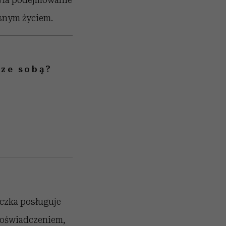
asnym życiem.
 ze sobą?
aczka posługuje
 doświadczeniem,