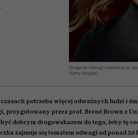
 5,
kwestie, o których wciąż
skutki dla związku i dla
Miller s. 5, odc. 6]
Raport Lyst ujaw
boimy się mówić
partnerki
najbardziej pożąd
A
ubrania i marki se
Droga do odwagi wiedzie m.in. prz
Getty Images)
 czasach potrzeba więcej odważnych ludzi i śm
i, przygotowany przez prof. Brené Brown z Un
być dobrym drogowskazem do tego, żeby tę ce
czka zajmuje się tematem odwagi od ponad 20 l