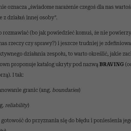
anie oznacza „świadome narażenie czegoś dla nas warto
 z działań innej osoby”.
o rozmawiać (bo jak powiedzieć komuś, że nie powierz
 nas rzeczy czy sprawy?) i jeszcze trudniej je zdefiniow
ktywnego działania zespołu, to warto określić, jakie za
Brown proponuje katalog ukryty pod nazwą
BRAVING
(o
zą). I tak:
anowanie granic (ang.
boundaries
)
g.
reliability
)
gotowość do przyznania się do błędu i poniesienia je
ty
)