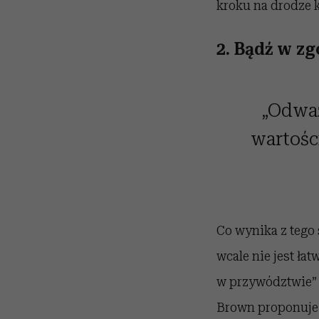
kroku na drodze k
2. Bądź w z
„Odważ
wartośc
Co wynika z tego 
wcale nie jest ł
w przywództwie” l
Brown proponuje,