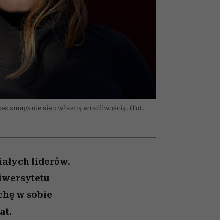
nił
relację z pieniędzmi
ane
zonu
ez zmaganie się z własną wrażliwością. (Fot.
iałych liderów.
iwersytetu
chę w sobie
at.