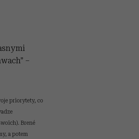
łasnymi
awach” –
je priorytety, co
wadze
swoich). Brené
my, a potem