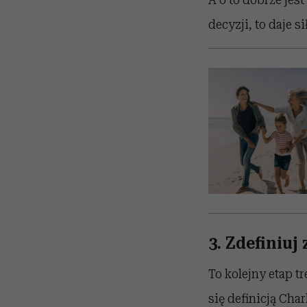
decyzji, to daje 
3. Zdefiniuj
To kolejny etap t
się definicją Cha