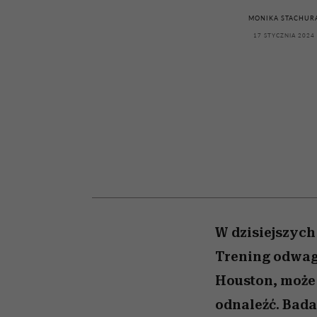
kawę z Kasią Miller”, s.
girls”
odc. 7]
MONIKA STACHUR
17 STYCZNIA 2024
W dzisiejszych
Trening odwag
Houston, może 
odnaleźć. Bada