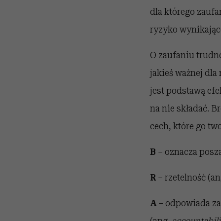
dla którego zauf
ryzyko wynikające
O zaufaniu trudn
jakieś ważnej dla
jest podstawą efe
na nie składać. 
cech, które go twor
B
– oznacza posz
R
– rzetelność (an
A
– odpowiada za 
(ang.
accountabili