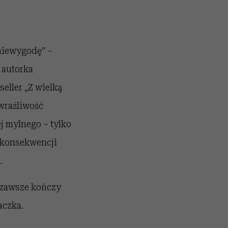
 niewygodę” –
 autorka
seller „Z wielką
 wrażliwość
j mylnego – tylko
 konsekwencji
.
 zawsze kończy
aczka.