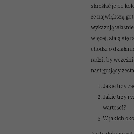
skreślać je po ko
że największą got
wykazują właśnie c
więcej, stają się
chodzi o działani
radzi, by wcześni
następujący zest
Jakie trzy z
Jakie trzy r
wartości?
W jakich oko
A o to dobrze jes