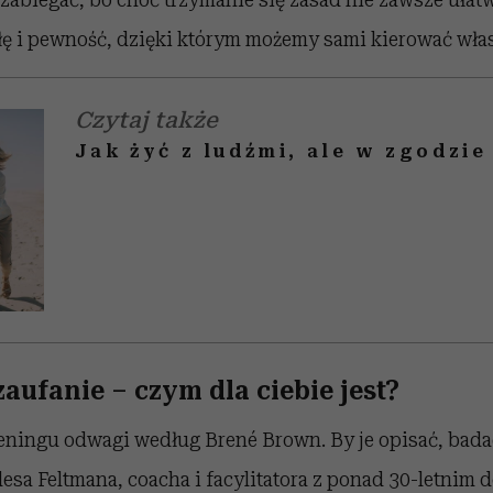
siłę i pewność, dzięki którym możemy sami kierować wł
Czytaj także
Jak żyć z ludźmi, ale w zgodzie
 zaufanie – czym dla ciebie jest?
reningu odwagi według Brené Brown. By je opisać, bad
rlesa Feltmana, coacha i facylitatora z ponad 30-letnim