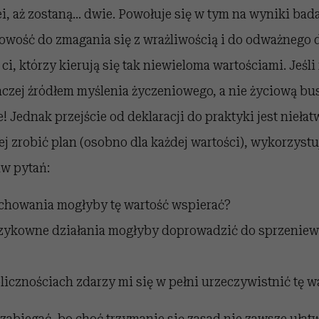
lei, aż zostaną… dwie. Powołuje się w tym na wyniki bad
owość do zmagania się z wrażliwością i do odważnego d
i, którzy kierują się tak niewieloma wartościami. Jeśli 
 raczej źródłem myślenia życzeniowego, a nie życiową bus
e! Jednak przejście od deklaracji do praktyki jest nieła
ej zrobić plan (osobno dla każdej wartości), wykorzystu
aw pytań:
achowania mogłyby tę wartość wspierać?
yzykowne działania mogłyby doprowadzić do sprzeniewie
licznościach zdarzy mi się w pełni urzeczywistnić tę w
t zabiegać, bo choć trzymanie się zasad nie zawsze uł