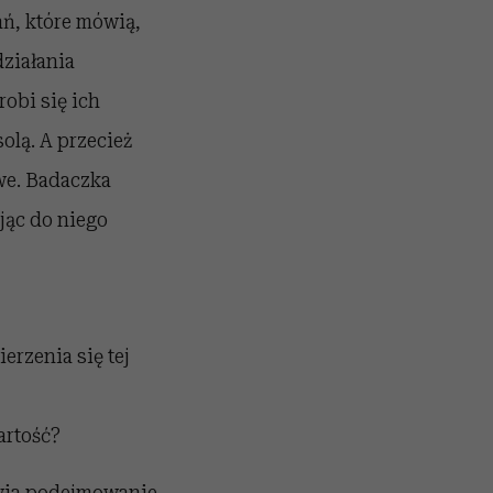
ań, które mówią,
ziałania
robi się ich
olą. A przecież
twe. Badaczka
jąc do niego
rzenia się tej
artość?
atwia podejmowanie