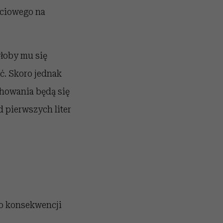
ściowego na
yłoby mu się
ać. Skoro jednak
chowania będą się
d pierwszych liter
go konsekwencji