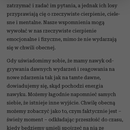
zmienić lub wycofać swoją zgodę w dowolnej chwili.
zatrzymać i zadać im pytania, a jednak ich losy
przyprawiają cię o rzeczywiste cierpienie, ciele­
Wykorzystujemy pliki cookie do spersonalizowania treści
sne i mentalne. Nasze wspomnienia mogą
i reklam, aby oferować funkcje społecznościowe i
wywołać w nas rzeczywiste cierpienie
analizować ruch w naszej witrynie. Informacje o tym, jak
emocjonalne i fizycz­ne, mimo że nie wydarzają
korzystasz z naszej witryny, udostępniamy partnerom
społecznościowym, reklamowym i analitycznym.
się w chwili obecnej.
Partnerzy mogą połączyć te informacje z innymi danymi
otrzymanymi od Ciebie lub uzyskanymi podczas
Gdy uświadomimy sobie, że mamy nawyk od­
korzystania z ich usług.
grywania dawnych wydarzeń i reagowania na
nowe zdarzenia tak jak na tamte dawne,
dowiadujemy się, skąd pochodzi energia
nawyku. Możemy łagodnie napomnieć samych
siebie, że istnieje inne wyjście. Chwilę obecną
możemy zobaczyć jako to, czym faktycznie jest –
świeży moment – odkładając prze­szłość do czasu,
kiedy będziemy umieli spojrzeć na nią ze