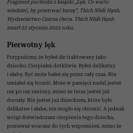
Fragment pochodzi z książki „Lęk. Co warto
wiedzieć, by przetrwać burzę”,
Thích Nhất Hạnh
,
Wydawnictwo Czarna Owca.
Thích Nhất Hạnh
zmarł 22 stycznia 2022 roku.
Pierwotny lęk
Przypuśćmy, że byłeś źle traktowany jako
dziecko. Cierpiałeś dotkliwie. Byłeś delikatny
i sła­by. Być może bałeś się przez cały czas. Nie
umiałeś się bronić. Może w pamięci nadal jesteś
raz po raz raniony, mimo że teraz jesteś już
dorosły. Nie je­steś już dzieckiem, które było
delikatne i słabe, nie mogło się obronić. A jednak
wciąż doświadczasz cierpienia tego dziecka,
ponieważ wracasz do tych wspomnień, mimo że