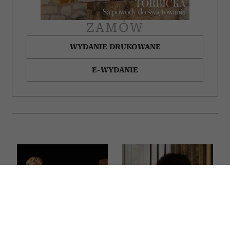
ZAMÓW
WYDANIE DRUKOWANE
E-WYDANIE