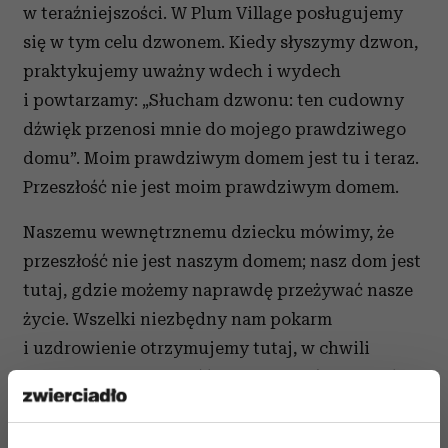
w teraźniej­szości. W Plum Village posługujemy
się w tym celu dzwonem. Kiedy słyszymy dzwon,
praktykujemy uważny wdech i wydech
i powtarzamy: „Słucham dzwonu: ten cudowny
dźwięk przenosi mnie do mojego prawdziwego
domu”. Moim prawdziwym domem jest tu i teraz.
Przeszłość nie jest moim prawdziwym domem.
Naszemu wewnętrznemu dziecku mówimy, że
przeszłość nie jest naszym domem; nasz dom jest
tutaj, gdzie możemy naprawdę przeżywać nasze
życie. Wszelki niezbędny nam pokarm
i uzdrowienie otrzymujemy tutaj, w chwili
obecnej. Znaczna część naszych lęków, napięć
i udręk jest w nas obecna, ponieważ nasze
wewnętrzne dziecko nie zosta­ło wyzwolone. To