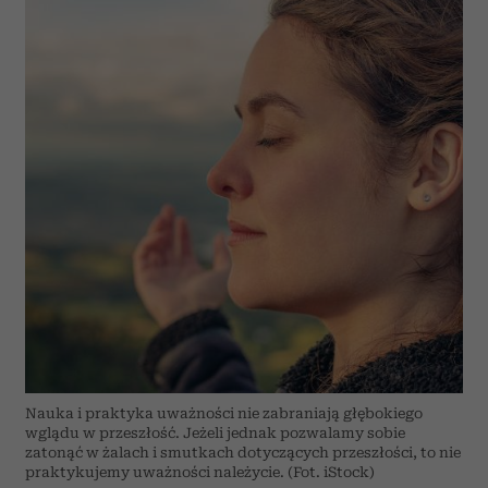
Nauka i prak­tyka uważności nie zabraniają głębokiego
wglądu w przeszłość. Jeżeli jednak pozwalamy sobie
zatonąć w żalach i smutkach dotyczących prze­szłości, to nie
praktykujemy uważności należycie. (Fot. iStock)