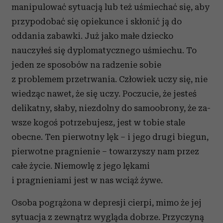
manipulo­wać sytuacją lub też uśmiechać się, aby
przypodo­bać się opiekunce i skłonić ją do
oddania zabawki. Już jako małe dziecko
nauczyłeś się dyplomatycz­nego uśmiechu. To
jeden ze sposobów na radzenie sobie
z problemem przetrwania. Człowiek uczy się, nie
wiedząc nawet, że się uczy. Poczucie, że jesteś
delikatny, słaby, niezdolny do samoobrony, że za­
wsze kogoś potrzebujesz, jest w tobie stale
obecne. Ten pierwotny lęk – i jego drugi biegun,
pierwot­ne pragnienie – towarzyszy nam przez
całe życie. Niemowlę z jego lękami
i pragnieniami jest w nas wciąż żywe.
Osoba pogrążona w depresji cierpi, mimo że jej
sytuacja z zewnątrz wygląda dobrze. Przyczyną