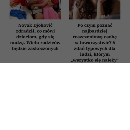
Novak Djoković
Po czym poznać
zdradził, co mówi
najbardziej
dzieciom, gdy się
roszczeniową osobę
nudzą. Wielu rodziców
w towarzystwie? 6
będzie zaskoczonych
zdań typowych dla
ludzi, którym
„wszystko się należy”
6 „miłych” tekstów,
Ludzie, którzy mówią