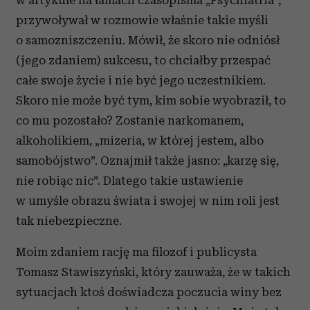
w artykule na łamach czasopisma „Psychiatria”,
przywoływał w rozmowie właśnie takie myśli
o samozniszczeniu. Mówił, że skoro nie odniósł
(jego zdaniem) sukcesu, to chciałby przespać
całe swoje życie i nie być jego uczestnikiem.
Skoro nie może być tym, kim sobie wyobraził, to
co mu pozostało? Zostanie narkomanem,
alkoholikiem, „mizeria, w której jestem, albo
samobójstwo”. Oznajmił także jasno: „karzę się,
nie robiąc nic”. Dlatego takie ustawienie
w umyśle obrazu świata i swojej w nim roli jest
tak niebezpieczne.
Moim zdaniem rację ma filozof i publicysta
Tomasz Stawiszyński, który zauważa, że w takich
sytuacjach ktoś doświadcza poczucia winy bez