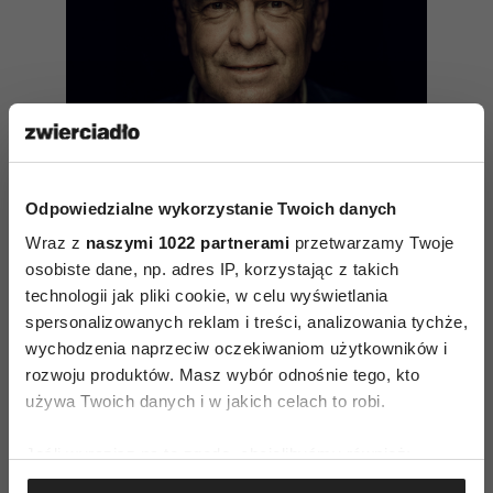
Odpowiedzialne wykorzystanie Twoich danych
Wraz z
naszymi 1022 partnerami
przetwarzamy Twoje
Zapełnieni po korek. Jak
osobiste dane, np. adres IP, korzystając z takich
znaleźć „otwarte okno”, gdy
technologii jak pliki cookie, w celu wyświetlania
przepełnia nas stres? Felieton
spersonalizowanych reklam i treści, analizowania tychże,
Sławomira Murawca
wychodzenia naprzeciw oczekiwaniom użytkowników i
rozwoju produktów. Masz wybór odnośnie tego, kto
używa Twoich danych i w jakich celach to robi.
Windą do nieba
Jeśli wyrazisz na to zgodę, chcielibyśmy również:
Co jeszcze ciekawsze – takie sukcesy są możliwe.
Gromadzić dane dotyczące Twojej lokalizacji