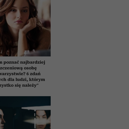
m poznać najbardziej
szczeniową osobę
warzystwie? 6 zdań
ch dla ludzi, którym
zystko się należy”