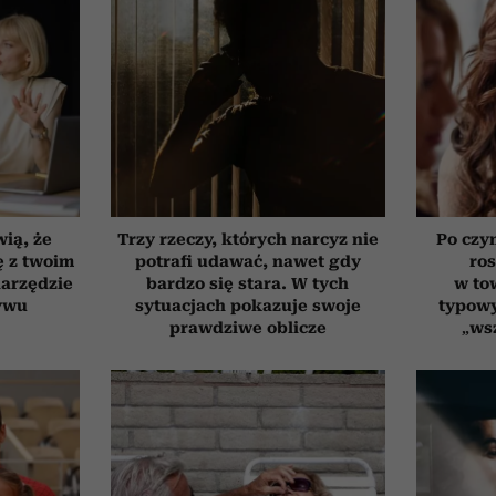
wią, że
Trzy rzeczy, których narcyz nie
Po czy
ię z twoim
potrafi udawać, nawet gdy
ro
narzędzie
bardzo się stara. W tych
w to
ywu
sytuacjach pokazuje swoje
typowy
prawdziwe oblicze
„ws