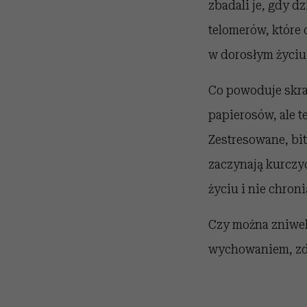
zbadali je, gdy dz
telomerów, które 
w dorosłym życiu
Co powoduje skrac
papierosów, ale 
Zestresowane, bit
zaczynają kurczy
życiu i nie chro
Czy można zniwe
wychowaniem, zdr