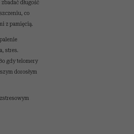
li zbadać długość
szczeniu, co
i z pamięcią.
palenie
, stres.
 Bo gdy telomery
naszym dorosłym
ezstresowym