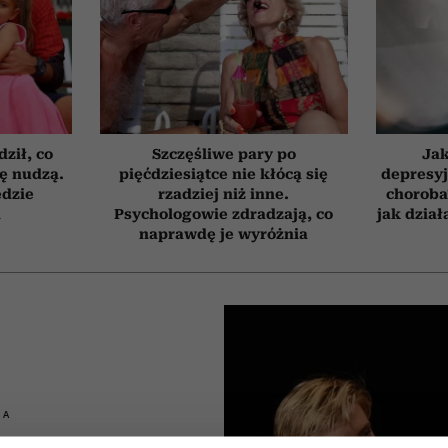
ził, co
Szczęśliwe pary po
Jak
ię nudzą.
pięćdziesiątce nie kłócą się
depresyj
ędzie
rzadziej niż inne.
choroba
h
Psychologowie zdradzają, co
jak dzia
naprawdę je wyróżnia
IA