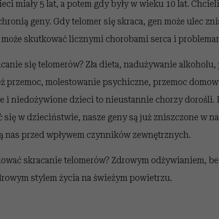
ieci miały 5 lat, a potem gdy były w wieku 10 lat. Chcie
chronią geny. Gdy telomer się skraca, gen może ulec zni
 może skutkować licznymi chorobami serca i problemam
anie się telomerów? Zła dieta, nadużywanie alkoholu, 
też przemoc, molestowanie psychiczne, przemoc domowa
e i niedożywione dzieci to nieustannie chorzy dorośli.
ć się w dzieciństwie, nasze geny są już zniszczone w 
nią nas przed wpływem czynników zewnętrznych.
lować skracanie telomerów? Zdrowym odżywianiem, b
owym stylem życia na świeżym powietrzu.