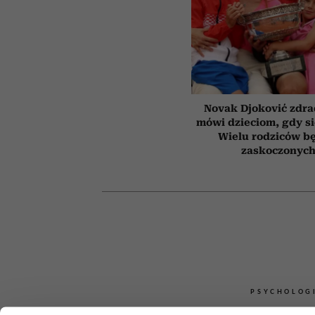
Novak Djoković zdrad
mówi dzieciom, gdy s
Wielu rodziców b
zaskoczonyc
PSYCHOLOG