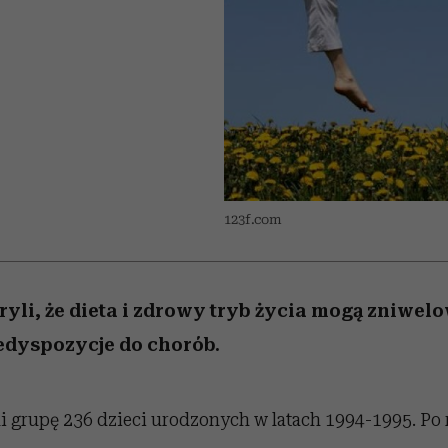
 5,
zupełny brak ogłady
Miller s. 5, odc. 6]
Raport Lyst ujaw
humoru histori
najbardziej pożąd
ubrania i marki se
123f.com
li, że dieta i zdrowy tryb życia mogą zniwel
edyspozycje do chorób.
 grupę 236 dzieci urodzonych w latach 1994-1995. Po 