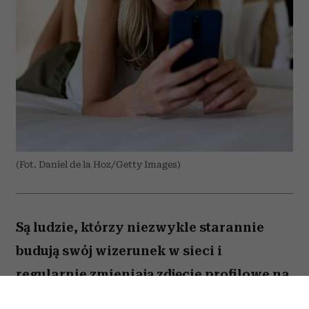
(Fot. Daniel de la Hoz/Getty Images)
Są ludzie, którzy niezwykle starannie
budują swój wizerunek w sieci i
regularnie zmieniają zdjęcie profilowe na
portalach społecznościowych. Ale nie