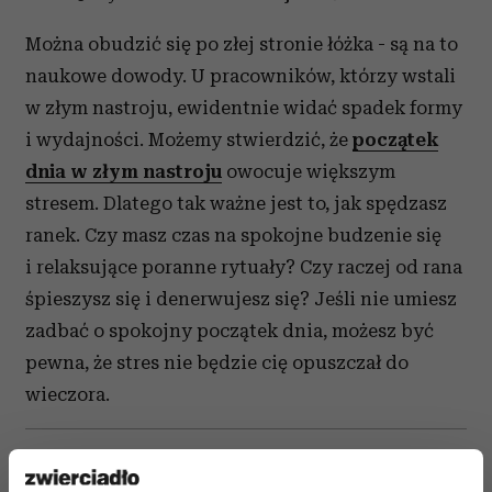
Można obudzić się po złej stronie łóżka - są na to
naukowe dowody. U pracowników, którzy wstali
w złym nastroju, ewidentnie widać spadek formy
i wydajności. Możemy stwierdzić, że
początek
dnia w złym nastroju
owocuje większym
stresem. Dlatego tak ważne jest to, jak spędzasz
ranek. Czy masz czas na spokojne budzenie się
i relaksujące poranne rytuały? Czy raczej od rana
śpieszysz się i denerwujesz się? Jeśli nie umiesz
zadbać o spokojny początek dnia, możesz być
pewna, że stres nie będzie cię opuszczał do
wieczora.
Czytaj także