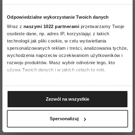
Odpowiedzialne wykorzystanie Twoich danych
Wraz z
naszymi 1022 partnerami
przetwarzamy Twoje
osobiste dane, np. adres IP, korzystając z takich
technologii jak pliki cookie, w celu wyświetlania
spersonalizowanych reklam i treści, analizowania tychże,
wychodzenia naprzeciw oczekiwaniom użytkowników i
rozwoju produktów. Masz wybór odnośnie tego, kto
używa Twoich danych i w jakich celach to robi.
Jeśli wyrazisz na to zgodę, chcielibyśmy również:
Gromadzić dane dotyczące Twojej lokalizacji
Zezwól na wszystkie
geograficznej z dokładnością nawet do kilku metrów
Stres - 6 mitów
Identyfikować Twoje urządzenie, aktywnie
analizując charakteryzującego je zbiory danych
Spersonalizuj
(fingerprinting, czyli wirtualny odcisk palca)
Dowiedz się więcej odnośnie tego, jak Twoje osobiste