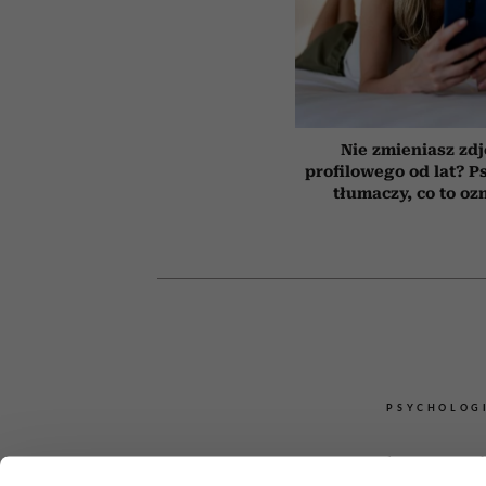
Nie zmieniasz zdj
profilowego od lat? P
tłumaczy, co to oz
PSYCHOLOG
4 słowa, 