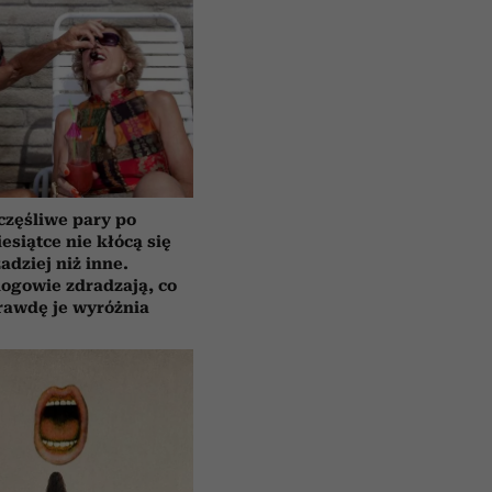
częśliwe pary po
esiątce nie kłócą się
zadziej niż inne.
ogowie zdradzają, co
rawdę je wyróżnia