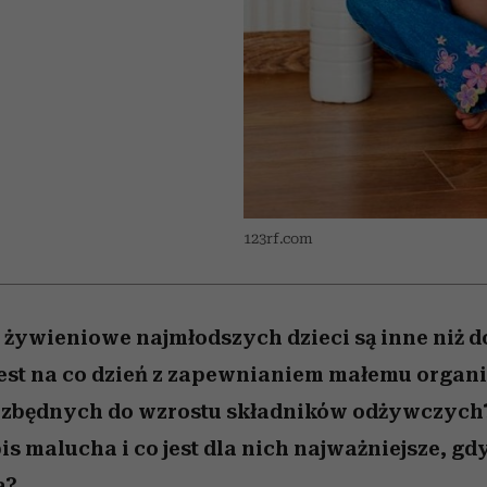
nice
edź
 5,
ć
sezon jesień–zima 2026/27
zaskakujący faworyt
Miller s. 5, odc. 6]
zupełny brak ogł
girls”
123rf.com
y żywieniowe najmłodszych dzieci są inne niż d
 jest na co dzień z zapewnianiem małemu orga
ezbędnych do wzrostu składników odżywczych?
is malucha i co jest dla nich najważniejsze, gdy
ą?