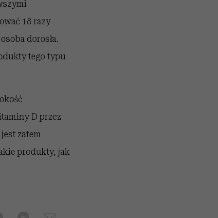
owszymi
mować 18 razy
 osoba dorosła.
odukty tego typu
rokość
witaminy D przez
 jest zatem
akie produkty, jak