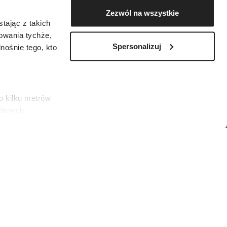
Zezwól na wszystkie
tając z takich
zowania tychże,
Spersonalizuj
ośnie tego, kto
o kilku metrów
 danych
łasne
ać swoją zgodę w
społecznościowe
dostępniamy
nformacje z