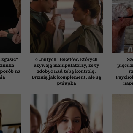
„zgasić”
6 „miłych” tekstów, których
Sz
chnika
używają manipulatorzy, żeby
pięćdzi
 sposób na
zdobyć nad tobą kontrolę.
r
nia
Brzmią jak komplement, ale są
Psychol
pułapką
nap