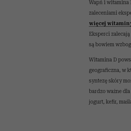
Wapń i witamina 
zaleceniami eksp
więcej witaminy
Eksperci zalecaj
są bowiem wzbog
Witamina D powst
geograficzna, w k
syntezę skóry moż
bardzo ważne dla
jogurt, kefir, maśl