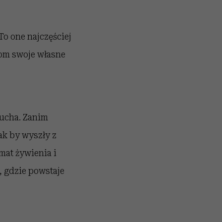
o one najczęściej
iom swoje własne
lucha. Zanim
ak by wyszły z
mat żywienia i
 gdzie powstaje