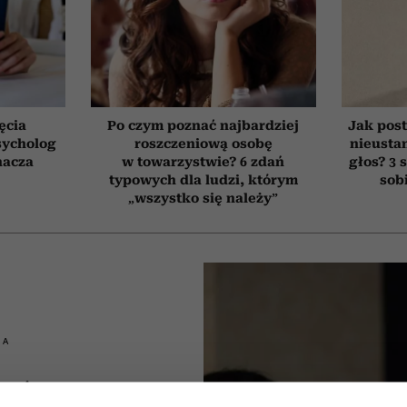
ęcia
Po czym poznać najbardziej
Jak post
sycholog
roszczeniową osobę
nieusta
nacza
w towarzystwie? 6 zdań
głos? 3 
typowych dla ludzi, którym
sob
„wszystko się należy”
IA
które