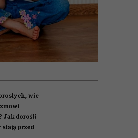
ady
to dla nich zarwiesz noc
Auschwitz
orosłych, wie
nizmowi
 Jak dorośli
 stają przed