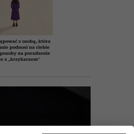
ępować z osobą, która
nnie podnosi na ciebie
sposoby na poradzenie
ie z „krzykaczem”