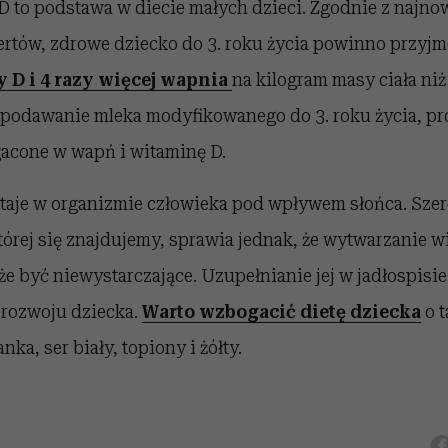
D to podstawa w diecie małych dzieci. Zgodnie z najn
ertów, zdrowe dziecko do 3. roku życia powinno przyj
 D i 4 razy więcej wapnia
na kilogram masy ciała niż
ą podawanie mleka modyfikowanego do 3. roku życia, pr
acone w wapń i witaminę D.
aje w organizmie człowieka pod wpływem słońca. Sze
tórej się znajdujemy, sprawia jednak, że wytwarzanie 
e być niewystarczające. Uzupełnianie jej w jadłospisie
 rozwoju dziecka.
Warto wzbogacić dietę dziecka
o t
anka, ser biały, topiony i żółty.