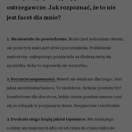
ostrzegawcze. Jak rozpoznać, że to nie
jest facet dla mnie?
1. Ma niewiele do powiedzenia.
Może i jest seksualna chemia,
ale poza tym mało jest słów i porozumienia. Poślubienie
mężczyzny-najlepszego przyjaciela na dłuższą metę się
sprawdza. Seks to naprawdę nie wszystko.
2
. Poczucie niepewno
ś
ci.
Nawet nie wiadomo dlaczego. Jest
jakaś niewidzialna bariera. To niedobrze. Relacje powinny być
komfortowe dla obu stron, ludzie razem powinni zawsze czuć
się ze sobą jak w przyjaznym domu. Bezpiecznie i swobodnie.
3. Dookoła niego krążą jakieś tajemnice.
Nie znam jego
rodziny ani znajomych albo on od czasu do czasu znika nie