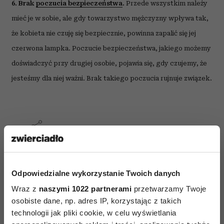
6. Brak
poczucia bezpieczeństwa
.
Przede wszystkim należy
mieć je w sobie, ale gdy towarzystwo mężczyzny wpływa tak,
że kobieta nie czuję się bezpiecznie, powinna zapalić się jej
czerwona lampka. Poczucie bezpieczeństwa, jakiego możemy
doświadczyć przy drugiej osobie, pojawia się, gdy czujemy, że
jesteśmy dla niej ważni. Brak takiego poczucia rujnuje związek.
AUTOPROMOCJA
Odpowiedzialne wykorzystanie Twoich danych
Wraz z
naszymi 1022 partnerami
przetwarzamy Twoje
osobiste dane, np. adres IP, korzystając z takich
technologii jak pliki cookie, w celu wyświetlania