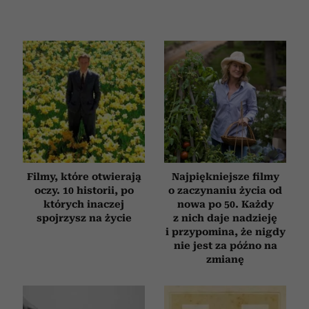
korzystasz z naszej witryny, udostępniamy partnerom
społecznościowym, reklamowym i analitycznym.
Partnerzy mogą połączyć te informacje z innymi danymi
otrzymanymi od Ciebie lub uzyskanymi podczas
korzystania z ich usług.
Filmy, które otwierają
Najpiękniejsze filmy
oczy. 10 historii, po
o zaczynaniu życia od
których inaczej
nowa po 50. Każdy
spojrzysz na życie
z nich daje nadzieję
i przypomina, że nigdy
nie jest za późno na
zmianę