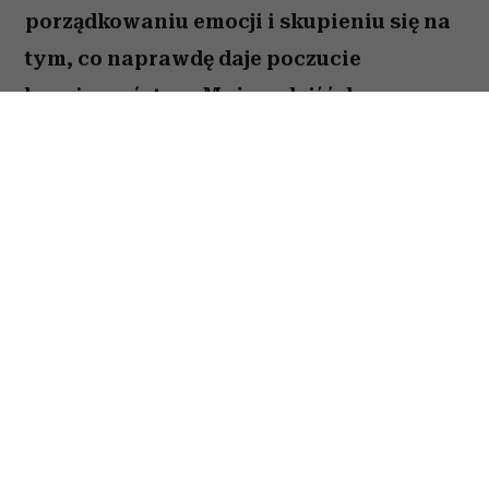
porządkowaniu emocji i skupieniu się na
tym, co naprawdę daje poczucie
bezpieczeństwa. Możesz dojść do
ważnych wniosków dotyczących relacji,
pracy lub planów na najbliższe miesiące.
To dobry moment, by zaufać sobie i nie
odkładać decyzji, które od dawna czekają
na realizację. Sprawdź, co gwiazdy
przygotowały dla Raka na okres od 27
lipca do 2 sierpnia 2026 roku.
Spis treści: