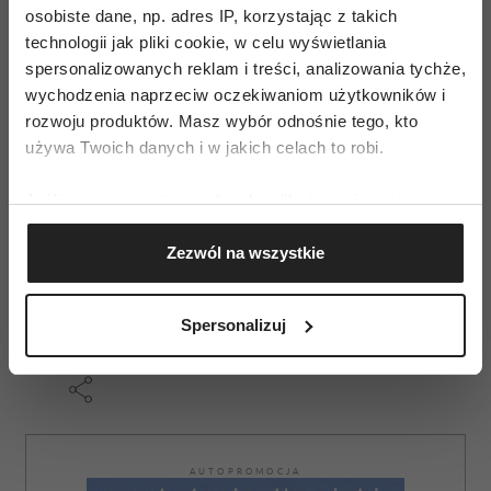
osobiste dane, np. adres IP, korzystając z takich
Rebis). Znajdziesz tam wiele
technologii jak pliki cookie, w celu wyświetlania
spersonalizowanych reklam i treści, analizowania tychże,
opartych na badaniach
wychodzenia naprzeciw oczekiwaniom użytkowników i
psychologicznych,
rozwoju produktów. Masz wybór odnośnie tego, kto
używa Twoich danych i w jakich celach to robi.
nieszablonowych porad, jak
Jeśli wyrazisz na to zgodę, chcielibyśmy również:
wzmocnić swoje poczucie
Gromadzić dane dotyczące Twojej lokalizacji
atrakcyjności jako kobiety.
Zezwól na wszystkie
geograficznej z dokładnością nawet do kilku metrów
Identyfikować Twoje urządzenie, aktywnie
analizując charakteryzującego je zbiory danych
Spersonalizuj
(fingerprinting, czyli wirtualny odcisk palca)
Dowiedz się więcej odnośnie tego, jak Twoje osobiste
dane są przetwarzane oraz ustaw własne preferencje w
sekcji szczegółów
. W Deklaracji plików cookie możesz
zmienić lub wycofać swoją zgodę w dowolnej chwili.
AUTOPROMOCJA