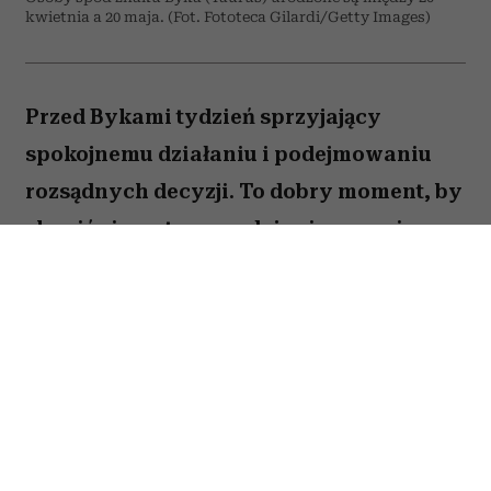
kwietnia a 20 maja. (Fot. Fototeca Gilardi/Getty Images)
Przed Bykami tydzień sprzyjający
spokojnemu działaniu i podejmowaniu
rozsądnych decyzji. To dobry moment, by
skupić się na tym, co daje ci poczucie
stabilności i bezpieczeństwa. Choć wokół
może dziać się wiele, największe korzyści
przyniesie konsekwencja i cierpliwość.
Sprawdź, co gwiazdy przygotowały dla
Byka na okres od 27 lipca do 2 sierpnia
2026 roku.