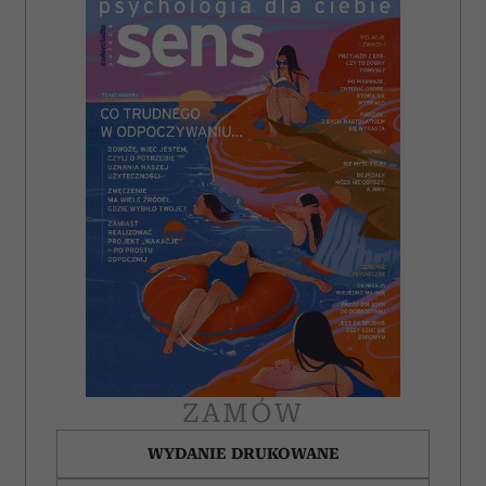
Wykorzystujemy pliki cookie do spersonalizowania treści
i reklam, aby oferować funkcje społecznościowe i
analizować ruch w naszej witrynie. Informacje o tym, jak
korzystasz z naszej witryny, udostępniamy partnerom
społecznościowym, reklamowym i analitycznym.
Partnerzy mogą połączyć te informacje z innymi danymi
otrzymanymi od Ciebie lub uzyskanymi podczas
korzystania z ich usług.
ZAMÓW
WYDANIE DRUKOWANE