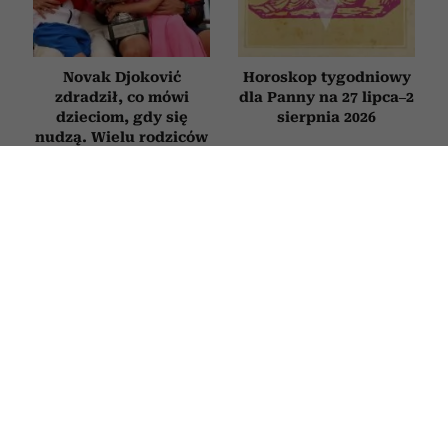
Novak Djoković
Horoskop tygodniowy
zdradził, co mówi
dla Panny na 27 lipca–2
dzieciom, gdy się
sierpnia 2026
nudzą. Wielu rodziców
będzie zaskoczonych
Książki, które trzeba
Bachleda-Curuś,
przeczytać przed
Roznerski
śmiercią. 5 tytułów
i Zakościelny szukają