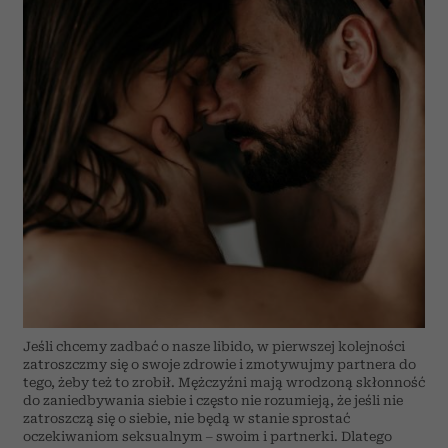
Jeśli chcemy zadbać o nasze libido, w pierwszej kolejności
zatroszczmy się o swoje zdrowie i zmotywujmy partnera do
tego, żeby też to zrobił. Mężczyźni mają wrodzoną skłonność
do zaniedbywania siebie i często nie rozumieją, że jeśli nie
zatroszczą się o siebie, nie będą w stanie sprostać
oczekiwaniom seksualnym – swoim i partnerki. Dlatego