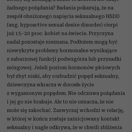
i reklam, aby oferować funkcje społecznościowe i
analizować ruch w naszej witrynie. Informacje o tym, jak
żadnego pożądania? Badania pokazują, że na
korzystasz z naszej witryny, udostępniamy partnerom
zespół obniżonego napięcia seksualnego HSDD
społecznościowym, reklamowym i analitycznym.
(ang. hypoactive sexual desire disorder) cierpi
Partnerzy mogą połączyć te informacje z innymi danymi
już 15–20 proc. kobiet na świecie. Przyczyna
otrzymanymi od Ciebie lub uzyskanymi podczas
nadal pozostaje nieznana. Podłożem mogą być
korzystania z ich usług.
niewykryte problemy hormonalne wynikające
z zaburzonej funkcji podwzgórza lub przysadki
mózgowej. Jeżeli poziom hormonów płciowych
był zbyt niski, aby rozbudzić popęd seksualny,
dziewczyna wkracza w dorosłe życie
z wygaszonym popędem. Nie odczuwa pożądania
i jej go nie brakuje. Ale to nie oznacza, że nie
może się zakochać. Zazwyczaj wchodzi w relację,
w której w końcu zostaje zainicjowany kontakt
seksualny i nagle odkrywa, że w chwili zbliżenia