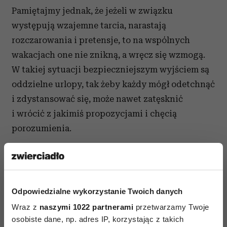
Pamiętajmy jednak, że jeżeli w związku
występują wzajemne tarcia, narastają
rozczarowania i pretensje, to na wspólnych
wakacjach one nie znikną, a wręcz się wzmogą.
W takiej sytuacji bezpieczniejszym wyjściem są
oddzielne urlopy, tak żeby każdy mógł odetchnąć
i zdystansować się, może nawet zatęsknić
i wrócić z jakimiś propozycjami i chęcią
porozumienia.
Czytaj także
Odpowiedzialne wykorzystanie Twoich danych
Wraz z
naszymi 1022 partnerami
przetwarzamy Twoje
osobiste dane, np. adres IP, korzystając z takich