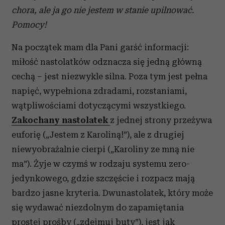
chora, ale ja go nie jestem w
stanie upilnować.
Pomocy!
Na początek mam dla Pani garść informacji:
miłość nastolatków odznacza się jedną główną
cechą – jest niezwykle silna. Poza tym jest pełna
napięć, wypełniona zdradami, rozstaniami,
wątpliwościami dotyczącymi wszystkiego.
Zakochany nastolatek
z jednej strony przeżywa
euforię („Jestem z Karoliną!”), ale z drugiej
niewyobrażalnie cierpi („Karoliny ze mną nie
ma”). Żyje w czymś w rodzaju systemu zero-
jedynkowego, gdzie szczęście i rozpacz mają
bardzo jasne kryteria. Dwunastolatek, który może
się wydawać niezdolnym do zapamiętania
prostej prośby („zdejmuj buty”), jest jak