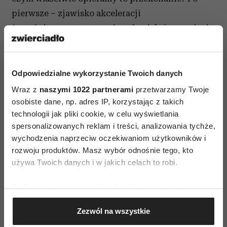
pierwsze – zjawisko akceleracji
(przyśpieszonego rozwoju człowieka) sprawia, że
dzisiejszy 12-latek nie ma nic wspólnego z 12-
latkiem z pokolenia jego rodziców, a po drugie –
w swoich wspomnieniach lubimy siebie
Odpowiedzialne wykorzystanie Twoich danych
idealizować i przypominamy sobie jedynie
Wraz z
naszymi 1022 partnerami
przetwarzamy Twoje
wydarzenia będące świadectwem obrazu, jaki
osobiste dane, np. adres IP, korzystając z takich
technologii jak pliki cookie, w celu wyświetlania
chcemy mieć na swój temat (w tym wypadku
spersonalizowanych reklam i treści, analizowania tychże,
niewinności). Warto mieć świadomość, że, jak
wychodzenia naprzeciw oczekiwaniom użytkowników i
podaje GUS, w Polsce co roku
20 tysięcy
rozwoju produktów. Masz wybór odnośnie tego, kto
nastolatek rodzi dzieci
. Dla wielu rodziców
używa Twoich danych i w jakich celach to robi.
brzmi to przerażająco, ale dlatego nigdy nie jest
Jeśli wyrazisz na to zgodę, chcielibyśmy również:
za wcześnie na rozmowę o sprawach
Gromadzić dane dotyczące Twojej lokalizacji
dotyczących seksu, w tym o antykoncepcji. To
Zezwól na wszystkie
geograficznej z dokładnością nawet do kilku metrów
będzie trudne, bo rozmowa nawet na neutralny
Identyfikować Twoje urządzenie, aktywnie