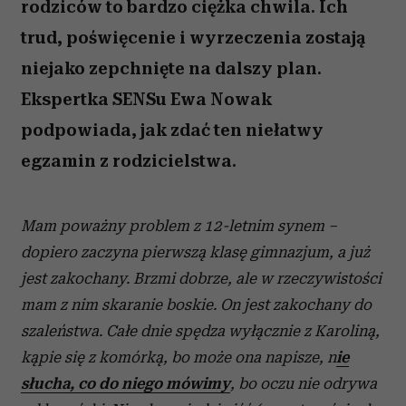
rodziców to bardzo ciężka chwila. Ich
trud, poświęcenie i wyrzeczenia zostają
niejako zepchnięte na dalszy plan.
Ekspertka SENSu Ewa Nowak
podpowiada, jak zdać ten niełatwy
egzamin z rodzicielstwa.
Mam poważny problem z
12-letnim synem –
dopiero zaczyna pierwszą klasę gimnazjum, a
już
jest zakochany. Brzmi dobrze, ale w
rzeczywistości
mam z
nim skaranie boskie. On jest zakochany do
szaleństwa. Całe dnie spędza wyłącznie z
Karoliną,
kąpie się z
komórką, bo może ona napisze, n
ie
słucha, co do niego mówimy
, bo oczu nie odrywa