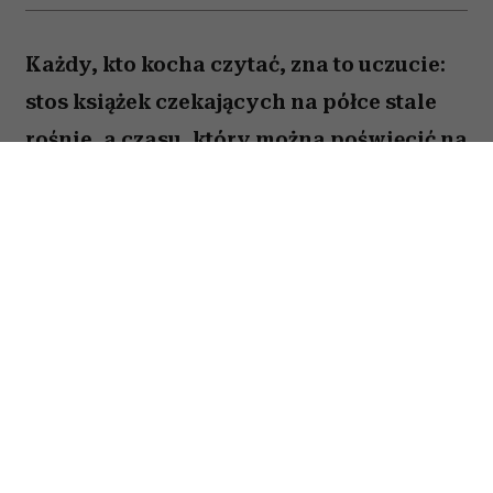
Każdy, kto kocha czytać, zna to uczucie:
stos książek czekających na półce stale
rośnie, a czasu, który można poświęcić na
lekturę, ubywa. A przecież obok głośnych
nowości i sezonowych bestsellerów są
jeszcze te tytuły, które od lat wracają w
kolejnych zestawieniach
najważniejszych książek świata. Po które
warto sięgnąć? Zajrzałam do listy
Encyklopedii Britannica i wybrałam z
niej pięć tytułów, które zdaniem wielu
warto przeczytać przed śmiercią. Łączy je