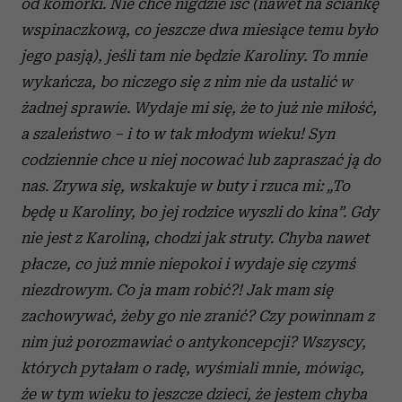
od komórki. Nie chce nigdzie iść (nawet na ściankę
wspinaczkową, co jeszcze dwa miesiące temu było
jego pasją), jeśli tam nie będzie Karoliny. To mnie
wykańcza, bo niczego się z
nim nie da ustalić w
ż
adnej sprawie. Wydaje mi się, że to już nie miłość,
a
szaleństwo – i
to w
tak młodym wieku! Syn
codziennie chce u
niej nocować lub zapraszać ją do
nas. Zrywa się, wskakuje w
buty i
rzuca mi: „To
będę u
Karoliny, bo jej rodzice wyszli do kina”. Gdy
nie jest z
Karoliną, chodzi jak struty. Chyba nawet
płacze, co już mnie niepokoi i
wydaje się czymś
niezdrowym. Co ja mam robić?! Jak mam się
zachowywać, żeby go nie zranić? Czy powinnam z
nim już porozmawiać o
antykoncepcji? Wszyscy,
których pytałam o
radę, wyśmiali mnie, mówiąc,
że w
tym wieku to jeszcze dzieci, że jestem chyba