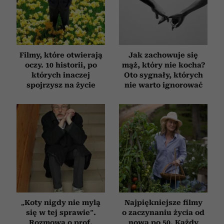
Filmy, które otwierają
Jak zachowuje się
oczy. 10 historii, po
mąż, który nie kocha?
których inaczej
Oto sygnały, których
spojrzysz na życie
nie warto ignorować
„Koty nigdy nie mylą
Najpiękniejsze filmy
się w tej sprawie”.
o zaczynaniu życia od
Rozmowa o prof.
nowa po 50. Każdy