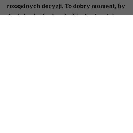
rozsądnych decyzji. To dobry moment, by
dopiąć zaległe obowiązki, ale również
zastanowić się, które z nich naprawdę są
warte twojej energii. Nie wszystko musisz
zrobić od razu. Sprawdź, co gwiazdy
przygotowały dla Panny na okres od 27
lipca do 2 sierpnia 2026 roku.
Spis treści:
Horoskop tygodniowy 27 lipca–2 sierpnia
2026 – Panna
Horoskop tygodniowy Panna – miłość i