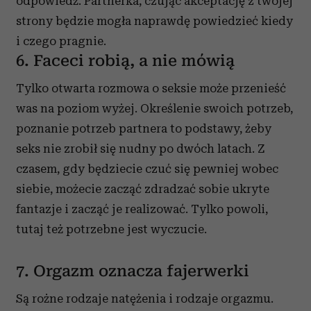
odpowiedź. Partnerka, czując akceptację z twojej
korzystasz z naszej witryny, udostępniamy partnerom
strony będzie mogła naprawdę powiedzieć kiedy
społecznościowym, reklamowym i analitycznym.
i czego pragnie.
Partnerzy mogą połączyć te informacje z innymi danymi
6. Faceci robią, a nie mówią
otrzymanymi od Ciebie lub uzyskanymi podczas
korzystania z ich usług.
Tylko otwarta rozmowa o seksie może przenieść
was na poziom wyżej. Określenie swoich potrzeb,
poznanie potrzeb partnera to podstawy, żeby
seks nie zrobił się nudny po dwóch latach. Z
czasem, gdy będziecie czuć się pewniej wobec
siebie, możecie zacząć zdradzać sobie ukryte
fantazje i zacząć je realizować. Tylko powoli,
tutaj też potrzebne jest wyczucie.
7. Orgazm oznacza fajerwerki
Są rożne rodzaje natężenia i rodzaje orgazmu.