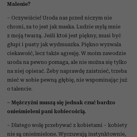
Malenie?
– Oczywiście! Uroda nas przed niczym nie
chroni, za to jest jak maska. Ludzie mylą mnie
z moją twarzą. Jeśli ktoś jest piękny, musi być
głupi i pusty jak wydmuszka. Piękno wyzwala
ciekawość, lecz także agresję. W moim zawodzie
uroda na pewno pomaga, ale nie można się tylko
na niej opierać. Żeby naprawdę zaistnieć, trzeba
mieć w sobie pewną głębię, nie wspominając już
o talencie.
– Mężczyźni muszą się jednak czuć bardzo
onieśmieleni pani kobiecością.
– Dlatego wolę przebywać z kobietami – kobiety
nie są onieśmielone. Wyczuwają instynktownie,