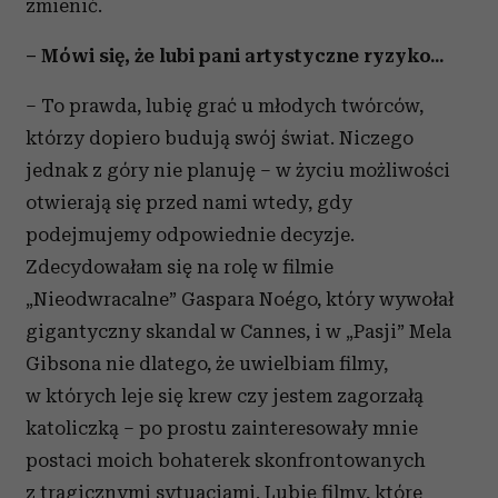
zmienić.
– Mówi się, że lubi pani artystyczne ryzyko...
– To prawda, lubię grać u młodych twórców,
którzy dopiero budują swój świat. Niczego
jednak z góry nie planuję – w życiu możliwości
otwierają się przed nami wtedy, gdy
podejmujemy odpowiednie decyzje.
Zdecydowałam się na rolę w filmie
„Nieodwracalne” Gaspara Noégo, który wywołał
gigantyczny skandal w Cannes, i w „Pasji” Mela
Gibsona nie dlatego, że uwielbiam filmy,
w których leje się krew czy jestem zagorzałą
katoliczką – po prostu zainteresowały mnie
postaci moich bohaterek skonfrontowanych
z tragicznymi sytuacjami. Lubię filmy, które