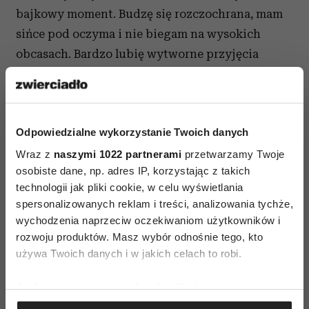
bajkowy moment. Budzę się rozczochrana, mam
sińce pod oczyma i nie biegam na wysokich
obcasach. Bardzo lubię wytworne przyjęcia
i uwielbienie publiczności, ale gdybym
codziennie myślała o sobie w kategoriach
gwiazdy, szybko skończyłabym w zakładzie
Odpowiedzialne wykorzystanie Twoich danych
psychiatrycznym.
Wraz z
naszymi 1022 partnerami
przetwarzamy Twoje
– Powiedziała pani kiedyś, że zawdzięcza
osobiste dane, np. adres IP, korzystając z takich
swoją równowagę psychiczną szczęśliwemu
technologii jak pliki cookie, w celu wyświetlania
spersonalizowanych reklam i treści, analizowania tychże,
dzieciństwu...
wychodzenia naprzeciw oczekiwaniom użytkowników i
– Tak, miałam naprawdę fantastyczne
rozwoju produktów. Masz wybór odnośnie tego, kto
używa Twoich danych i w jakich celach to robi.
dzieciństwo, byłam kochana i czułam się
bezpiecznie. Zdaję sobie jednak sprawę z tego, że
Jeśli wyrazisz na to zgodę, chcielibyśmy również:
jak każde dziecko byłam całkowicie zależna od
Gromadzić dane dotyczące Twojej lokalizacji