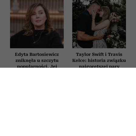
Edyta Bartosiewicz
Taylor Swift i Travis
zniknęła u szczytu
Kelce: historia związku
popularności. Jej
najgorętszej pary
historia ma drugie dno
Ameryki
SPOTKANIA
Emily Blunt – od asystentki Mirandy
Priestly po muzę Stevena Spielberga