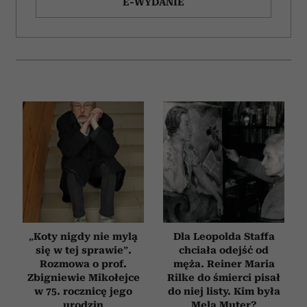
E-WYDANIE
„Koty nigdy nie mylą
Dla Leopolda Staffa
się w tej sprawie”.
chciała odejść od
Rozmowa o prof.
męża. Reiner Maria
Zbigniewie Mikołejce
Rilke do śmierci pisał
w 75. rocznicę jego
do niej listy. Kim była
urodzin
Mela Muter?