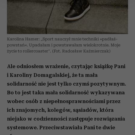
Wykorzystujemy pliki cookie do spersonalizowania treści
i reklam, aby oferować funkcje społecznościowe i
analizować ruch w naszej witrynie. Informacje o tym, jak
korzystasz z naszej witryny, udostępniamy partnerom
Karolina Hamer: „Sport nauczył mnie techniki »padłaś-
społecznościowym, reklamowym i analitycznym.
powstań«. Upadałam i powstawałam wielokrotnie. Moje
Partnerzy mogą połączyć te informacje z innymi danymi
życie to rollercoaster”. (Fot. Radosław Kaźmierczak)
otrzymanymi od Ciebie lub uzyskanymi podczas
korzystania z ich usług.
Ale odniosłem wrażenie, czytając książkę Pani
i Karoliny Domagalskiej, że ta mała
solidarność nie jest tylko czymś pozytywnym.
Bo to jest taka mała solidarność wykazywana
wobec osób z niepełnosprawnościami przez
ich znajomych, kolegów, sąsiadów, która
niejako w codzienności zastępuje rozwiązania
systemowe. Przeciwstawiała Pani te dwie