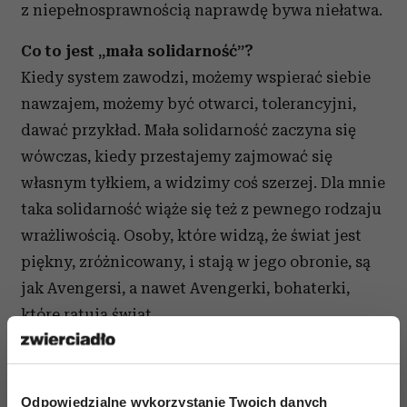
z niepełnosprawnością naprawdę bywa niełatwa.
Co to jest „mała solidarność”?
Kiedy system zawodzi, możemy wspierać siebie
nawzajem, możemy być otwarci, tolerancyjni,
dawać przykład. Mała solidarność zaczyna się
wówczas, kiedy przestajemy zajmować się
własnym tyłkiem, a widzimy coś szerzej. Dla mnie
taka solidarność wiąże się też z pewnego rodzaju
wrażliwością. Osoby, które widzą, że świat jest
piękny, zróżnicowany, i stają w jego obronie, są
jak Avengersi, a nawet Avengerki, bohaterki,
które ratują świat.
Odpowiedzialne wykorzystanie Twoich danych