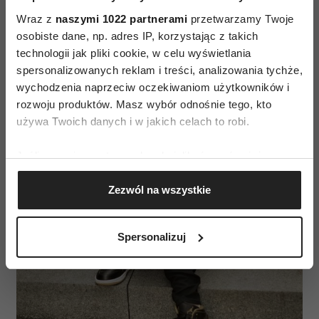
Wraz z
naszymi 1022 partnerami
przetwarzamy Twoje
osobiste dane, np. adres IP, korzystając z takich
technologii jak pliki cookie, w celu wyświetlania
spersonalizowanych reklam i treści, analizowania tychże,
wychodzenia naprzeciw oczekiwaniom użytkowników i
rozwoju produktów. Masz wybór odnośnie tego, kto
używa Twoich danych i w jakich celach to robi.
Jeśli wyrazisz na to zgodę, chcielibyśmy również:
Gromadzić dane dotyczące Twojej lokalizacji
Zezwól na wszystkie
geograficznej z dokładnością nawet do kilku metrów
Identyfikować Twoje urządzenie, aktywnie
analizując charakteryzującego je zbiory danych
Spersonalizuj
(fingerprinting, czyli wirtualny odcisk palca)
Dowiedz się więcej odnośnie tego, jak Twoje osobiste
dane są przetwarzane oraz ustaw własne preferencje w
sekcji szczegółów
. W Deklaracji plików cookie możesz
zmienić lub wycofać swoją zgodę w dowolnej chwili.