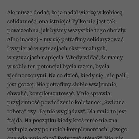
Ale muszę dodać, że ja nadal wierzę w kobiecą
solidarność, ona istnieje! Tylko nie jest tak
powszechna, jak byśmy wszystkie tego chciały.
Albo inaczej – my się potrafimy solidaryzować
i wspierać w sytuacjach ekstremalnych,
w sytuacjach napięcia. Wtedy widać, że mamy
w sobie ten potencjał bycia razem, bycia
zjednoczonymi. Na co dzień, kiedy się „nie pali”,
jest gorzej. Nie potrafimy siebie wzajemnie
chwalić, komplementować. Mnie sprawia
przyjemność powiedzenie koleżance: „Świetna
robota” czy „Fajnie wyglądasz”. Dla mnie to jest
frajda. Na początku kiedy ktoś mnie nie zna,
wyłupia oczy po moich komplementach: „Czego
ona ode mnie chce? Pożyczyć stówę?”. Nie, nic