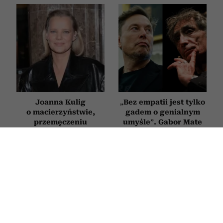
Joanna Kulig
„Bez empatii jest tylko
o macierzyństwie,
gadem o genialnym
przemęczeniu
umyśle”. Gabor Mate
i stawianiu granic. 15
powiedział wprost, co
cytatów, które dają do
myśli o Elonie Musku
myślenia