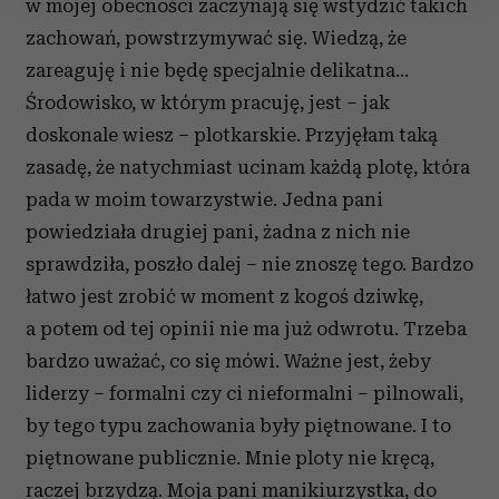
w mojej obecności zaczynają się wstydzić takich
Wykorzystujemy pliki cookie do spersonalizowania treści
zachowań, powstrzymywać się. Wiedzą, że
i reklam, aby oferować funkcje społecznościowe i
zareaguję i nie będę specjalnie delikatna…
analizować ruch w naszej witrynie. Informacje o tym, jak
Środowisko, w którym pracuję, jest – jak
korzystasz z naszej witryny, udostępniamy partnerom
doskonale wiesz – plotkarskie. Przyjęłam taką
społecznościowym, reklamowym i analitycznym.
zasadę, że natychmiast ucinam każdą plotę, która
Partnerzy mogą połączyć te informacje z innymi danymi
otrzymanymi od Ciebie lub uzyskanymi podczas
pada w moim towarzystwie. Jedna pani
korzystania z ich usług.
powiedziała drugiej pani, żadna z nich nie
sprawdziła, poszło dalej – nie znoszę tego. Bardzo
łatwo jest zrobić w moment z kogoś dziwkę,
a potem od tej opinii nie ma już odwrotu. Trzeba
bardzo uważać, co się mówi. Ważne jest, żeby
liderzy – formalni czy ci nieformalni – pilnowali,
by tego typu zachowania były piętnowane. I to
piętnowane publicznie. Mnie ploty nie kręcą,
raczej brzydzą. Moja pani manikiurzystka, do