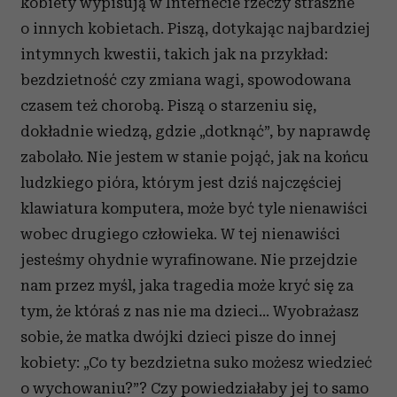
kobiety wypisują w Internecie rzeczy straszne
o innych kobietach. Piszą, dotykając najbardziej
intymnych kwestii, takich jak na przykład:
bezdzietność czy zmiana wagi, spowodowana
czasem też chorobą. Piszą o starzeniu się,
dokładnie wiedzą, gdzie „dotknąć”, by naprawdę
zabolało. Nie jestem w stanie pojąć, jak na końcu
ludzkiego pióra, którym jest dziś najczęściej
klawiatura komputera, może być tyle nienawiści
wobec drugiego człowieka. W tej nienawiści
jesteśmy ohydnie wyrafinowane. Nie przejdzie
nam przez myśl, jaka tragedia może kryć się za
tym, że któraś z nas nie ma dzieci… Wyobrażasz
sobie, że matka dwójki dzieci pisze do innej
kobiety: „Co ty bezdzietna suko możesz wiedzieć
o wychowaniu?”? Czy powiedziałaby jej to samo