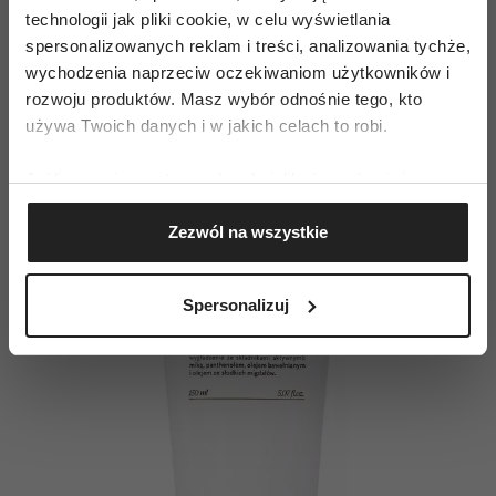
technologii jak pliki cookie, w celu wyświetlania
kosmetyk, który jednocześnie pielęgnuje
spersonalizowanych reklam i treści, analizowania tychże,
i tworzy efekt „wow” na wieczorowe wyjścia.
wychodzenia naprzeciw oczekiwaniom użytkowników i
rozwoju produktów. Masz wybór odnośnie tego, kto
Rozświetlający balsam do ciała,
używa Twoich danych i w jakich celach to robi.
Your Kaya
Jeśli wyrazisz na to zgodę, chcielibyśmy również:
Gromadzić dane dotyczące Twojej lokalizacji
Zezwól na wszystkie
geograficznej z dokładnością nawet do kilku metrów
Identyfikować Twoje urządzenie, aktywnie
analizując charakteryzującego je zbiory danych
Spersonalizuj
(fingerprinting, czyli wirtualny odcisk palca)
Dowiedz się więcej odnośnie tego, jak Twoje osobiste
dane są przetwarzane oraz ustaw własne preferencje w
sekcji szczegółów
. W Deklaracji plików cookie możesz
zmienić lub wycofać swoją zgodę w dowolnej chwili.
Wykorzystujemy pliki cookie do spersonalizowania treści