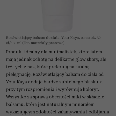
i reklam, aby oferować funkcje społecznościowe i
analizować ruch w naszej witrynie. Informacje o tym, jak
korzystasz z naszej witryny, udostępniamy partnerom
społecznościowym, reklamowym i analitycznym.
Partnerzy mogą połączyć te informacje z innymi danymi
otrzymanymi od Ciebie lub uzyskanymi podczas
Rozświetlający balsam do ciała, Your Kaya, cena: ok. 50
korzystania z ich usług.
zł/150 ml (Fot. materiały prasowe)
Produkt idealny dla minimalistek, które latem
mają jednak ochotę na delikatne glow skóry, ale
też tych z nas, które preferują naturalną
pielęgnację. Rozświetlający balsam do ciała od
Your Kaya dodaje bardzo subtelnego blasku, a
przy tym rozpromienia i wyrównuje koloryt.
Wszystko za sprawą obecności miki w składzie
balsamu, która jest naturalnym minerałem
wykazującym zdolności załamywania i odbijania