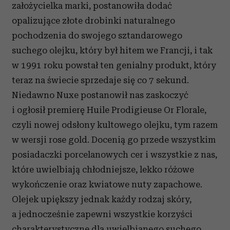
za
łożycielka marki, postanowiła dodać
opalizujące złote drobinki naturalnego
pochodzenia do swojego sztandarowego
suchego olejku, kt
ó
ry był hitem we Francji, i tak
w 1991 roku powstał ten genialny produkt, który
teraz na świecie sprzedaje się co 7 sekund.
Niedawno Nuxe postanowił nas zaskoczyć
i ogłosił premierę Huile Prodigieuse Or Florale,
czyli nowej odsłony kultowego olejku, tym razem
w wersji rose gold. Docenią go przede wszystkim
posiadaczki porcelanowych cer i wszystkie z nas,
które uwielbiają chłodniejsze, lekko różowe
wykończenie oraz kwiatowe nuty zapachowe.
Olejek upiększy jednak każdy rodzaj skóry,
a jednocześnie zapewni wszystkie korzyści
charakterystyczne dla uwielbianego suchego