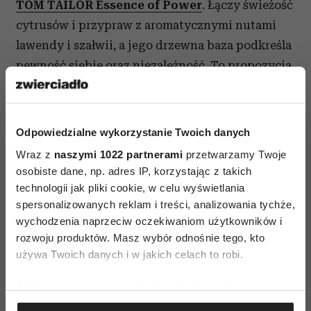
TOM TAILOR Essence of Power
. Łączy świeżość
cytrusów i przypraw z aromatycznymi nutami
lawendy i szałwii, a jego drzewna baza podkreśla
pewność siebie oraz niezależność. To propozycja
dla mężczyzn, którzy ufają własnej intuicji i nie
potrzebują głośnych deklaracji, aby zaznaczyć
swoją obecność.
Odpowiedzialne wykorzystanie Twoich danych
Wraz z
naszymi 1022 partnerami
przetwarzamy Twoje
osobiste dane, np. adres IP, korzystając z takich
technologii jak pliki cookie, w celu wyświetlania
spersonalizowanych reklam i treści, analizowania tychże,
wychodzenia naprzeciw oczekiwaniom użytkowników i
rozwoju produktów. Masz wybór odnośnie tego, kto
używa Twoich danych i w jakich celach to robi.
Jeśli wyrazisz na to zgodę, chcielibyśmy również:
Gromadzić dane dotyczące Twojej lokalizacji