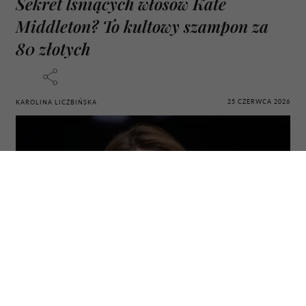
Sekret lśniących włosów Kate
Middleton? To kultowy szampon za
80 złotych
25 CZERWCA 2026
KAROLINA LICZBIŃSKA