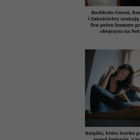
Bachleda-Curuś, Ro
i Zakościelny szukają
Ten pełen humoru pol
obejrzysz na Net
Książki, które trzeba 
przed śmiercią. 5 t