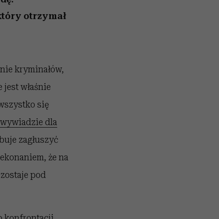
który otrzymał
danie kryminałów,
 jest właśnie
 wszystko się
w wywiadzie dla
buje zagłuszyć
zekonaniem, że na
zostaje pod
o konfrontacji