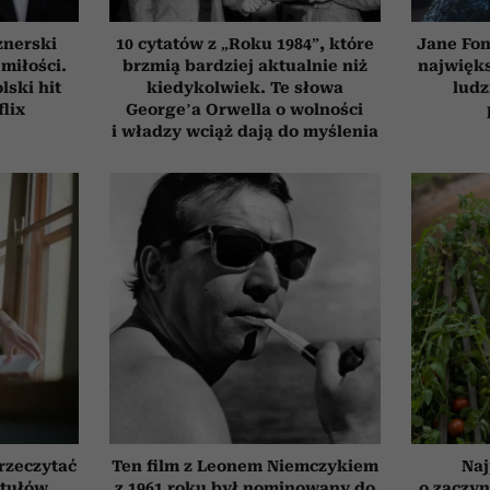
znerski
10 cytatów z „Roku 1984”, które
Jane Fon
 miłości.
brzmią bardziej aktualnie niż
najwięk
ski hit
kiedykolwiek. Te słowa
ludz
flix
George’a Orwella o wolności
i władzy wciąż dają do myślenia
przeczytać
Ten film z Leonem Niemczykiem
Naj
ytułów
z 1961 roku był nominowany do
o zaczyn