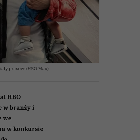
026/27
ryt
to dla nich zarwiesz noc
zupełny brak ogłady
girls”
eriały prasowe HBO Max)
ial HBO
e w branży i
y we
na w konkursie
dę.