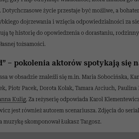
. Dotychczasowe życie przestaje być możliwe, a bohater
ybkiego dojrzewania i wzięcia odpowiedzialności za si
ują tę historię do opowiedzenia o dorastaniu, rodzinn
łasnej tożsamości.
d” – p
okolenia aktorów spotykają się n
sa w obsadzie znaleźli się m.in. Maria Sobocińska, Ka
, Piotr Pacek, Dorota Kolak, Tamara Arciuch, Paulina 
anna Kulig
.
Za reżyserię odpowiada Karol Klementewicz
icz jest również autorem scenariusza. Zdjęcia do seria
 a muzykę skomponował Łukasz Targosz.