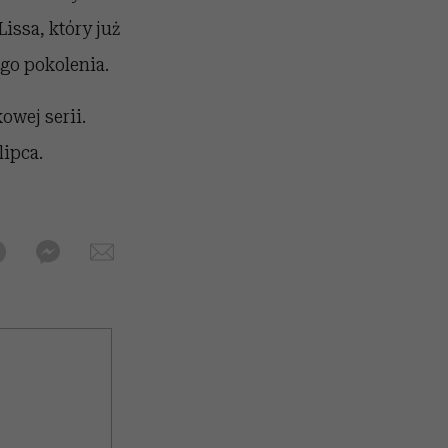
issa, który już
go pokolenia.
wej serii.
lipca.