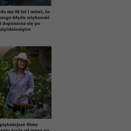
da ma 88 lat i mówi, że
szego błędu większość
i dopuszcza się po
pięćdziesiątce
piękniejsze filmy
aniu życia od nowa po