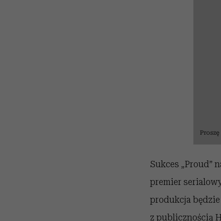
Proszę
Sukces „Proud” na
premier serialow
produkcja będzie
z publicznością 