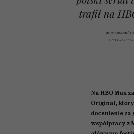
powinien znać odpowi
kawę z Kasią Miller”, s.
weterynarz”
odc. 7]
trafił na H
DOMINIKA SOĆK
13 CZERWCA 2026
Na HBO Max zad
Original, któr
docenienie za 
współpracy z 
głównym festiw