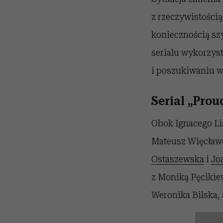
z rzeczywistością
koniecznością sz
serialu wykorzyst
i poszukiwaniu w
Serial „Prou
Obok Ignacego Lis
Mateusz Więcławek
Ostaszewska
i
Jo
z Moniką Pęcikiew
Weronika Bilska,