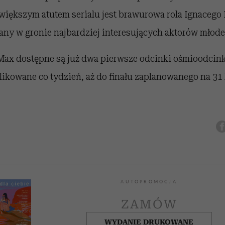
jwiększym atutem serialu jest brawurowa rola Ignacego L
any w gronie najbardziej interesujących aktorów młode
ax dostępne są już dwa pierwsze odcinki ośmioodcinko
ikowane co tydzień, aż do finału zaplanowanego na 31 
AUTOPROMOCJA
ZAMÓW
WYDANIE DRUKOWANE