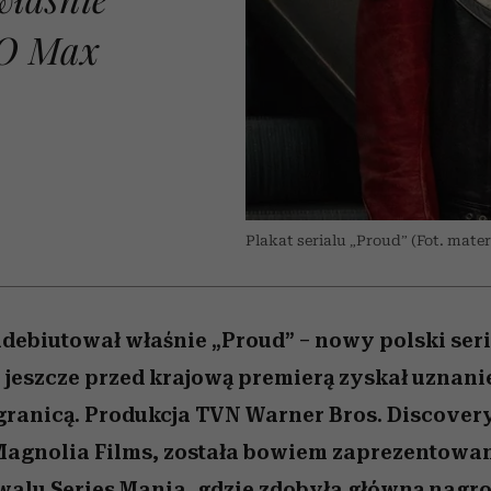
edź
 5,
przekraczają swoje granice
Wiemy, gdzie go kupić
Miller s. 5, odc. 6]
sezon jesień–zima 2
zaskakujący fawo
w seksie?
BO Max
O
Plakat serialu „Proud” (Fot. mat
ebiutował właśnie „Proud” – nowy polski ser
y jeszcze przed krajową premierą zyskał uznani
granicą. Produkcja TVN Warner Bros. Discover
Magnolia Films, została bowiem zaprezentowa
alu Series Mania, gdzie zdobyła główną nagro