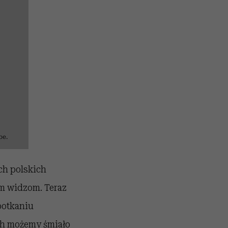
be.
ych polskich
em widzom. Teraz
potkaniu
ch możemy śmiało