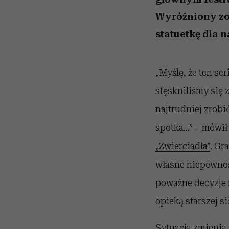
Wyróżniony zos
statuetkę dla n
„
Myślę, że ten se
stęskniliśmy się 
najtrudniej zrobi
spotka…”
–
mówił 
„Zwierciadła”
. Gr
własne niepewnośc
poważne decyzje 
opieką starszej si
Sytuacja zmienia 