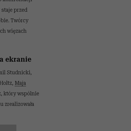
 staje przed
ebie. Twórcy
ych więzach
a ekranie
mil Studnicki,
Holtz,
Maja
, który wspólnie
lu zrealizowała