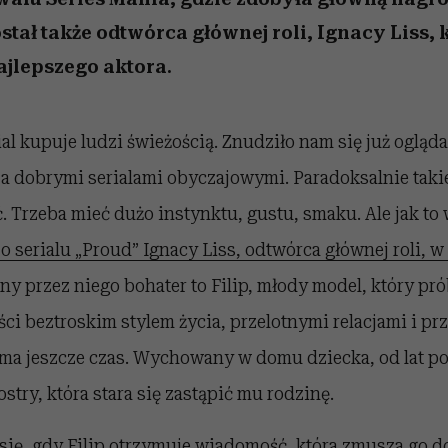
tał także odtwórca głównej roli, Ignacy Liss, 
ajlepszego aktora.
rial kupuje ludzi świeżością. Znudziło nam się już oglą
za dobrymi serialami obyczajowymi. Paradoksalnie takie
ć. Trzeba mieć dużo instynktu, gustu, smaku. Ale jak to
o serialu „Proud” Ignacy Liss, odtwórca głównej roli, 
any przez niego bohater to Filip,
młody model, który pró
i beztroskim stylem życia, przelotnymi relacjami i pr
ma jeszcze czas. Wychowany w domu dziecka, od lat po
ostry, która stara się zastąpić mu rodzinę.
się, gdy Filip otrzymuje wiadomość, która zmusza go d