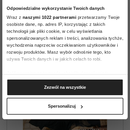
Odpowiedzialne wykorzystanie Twoich danych
ZDROWY STYL ŻYCIA
Wraz z
naszymi 1022 partnerami
przetwarzamy Twoje
osobiste dane, np. adres IP, korzystając z takich
technologii jak pliki cookie, w celu wyświetlania
AUTOPROMOCJA
spersonalizowanych reklam i treści, analizowania tychże,
wychodzenia naprzeciw oczekiwaniom użytkowników i
rozwoju produktów. Masz wybór odnośnie tego, kto
używa Twoich danych i w jakich celach to robi.
Jeśli wyrazisz na to zgodę, chcielibyśmy również:
Gromadzić dane dotyczące Twojej lokalizacji
Zezwól na wszystkie
geograficznej z dokładnością nawet do kilku metrów
Identyfikować Twoje urządzenie, aktywnie
analizując charakteryzującego je zbiory danych
Spersonalizuj
(fingerprinting, czyli wirtualny odcisk palca)
Dowiedz się więcej odnośnie tego, jak Twoje osobiste
dane są przetwarzane oraz ustaw własne preferencje w