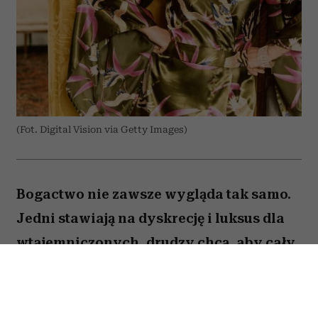
(Fot. Digital Vision via Getty Images)
Bogactwo nie zawsze wygląda tak samo.
Jedni stawiają na dyskrecję i luksus dla
wtajemniczonych, drudzy chcą, aby cały
świat wiedział o ich sukcesie. W kulturze
internetowej tych pierwszych często
kojarzy się z old money, a drugich – new