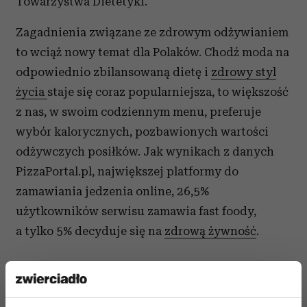
Towarzystwa Dietetyki.
Zagadnienia związane ze zdrowym odżywianiem
to wciąż nowy temat dla Polaków. Chodź moda na
odpowiednio zbilansowaną dietę i
zdrowy styl
życia
staje się coraz popularniejsza, to większość
z nas, w swoim codziennym menu, preferuje
wybór kalorycznych, pozbawionych wartości
odżywczych posiłków. Jak wynikach z danych
PizzaPortal.pl, największej platformy do
zamawiania jedzenia online, 26,5%
użytkowników serwisu zamawia fast foody,
a tylko 5% decyduje się na
zdrową żywność
.