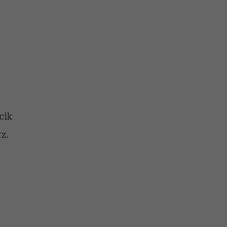
cik
z.