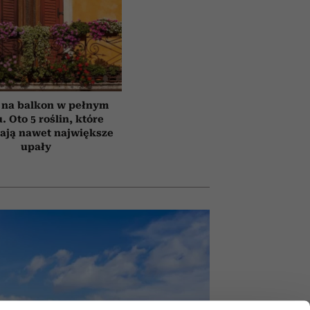
 na balkon w pełnym
. Oto 5 roślin, które
ają nawet największe
upały