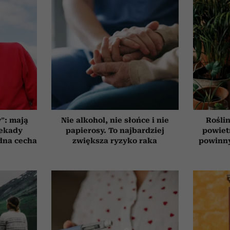
”: mają
Nie alkohol, nie słońce i nie
Roślin
dekady
papierosy. To najbardziej
powiet
edna cecha
zwiększa ryzyko raka
powinn