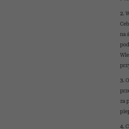
2.
W
Ceb
na 
pod
Wle
prz
3.
O
prz
za 
pie
4.
C