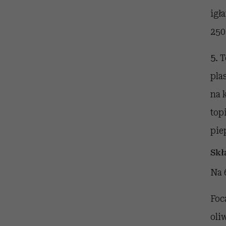
igł
250
5.
T
pla
na 
top
pie
Skł
Na 
Foc
oli