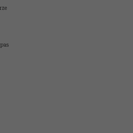
rze
apas