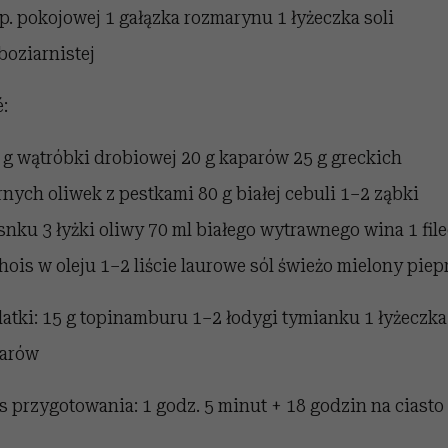
p. pokojowej 1 gałązka rozmarynu 1 łyżeczka soli
boziarnistej
é:
 g wątróbki drobiowej 20 g kaparów 25 g greckich
rnych oliwek z pestkami 80 g białej cebuli 1–2 ząbki
snku 3 łyżki oliwy 70 ml białego wytrawnego wina 1 file
hois w oleju 1–2 liście laurowe sól świeżo mielony piepr
atki: 15 g topinamburu 1–2 łodygi tymianku 1 łyżeczka
arów
s przygotowania: 1 godz. 5 minut + 18 godzin na ciasto