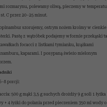
ami rozmarynu, polewamy oliwą, pieczemy w temperatu
 st. C przez 20–25 minut.
opinambur szorujemy, ostrym nożem kroimy w cienkie
sterki. Pastę z wątróbek podajemy w formie przekąski t
kawałkach focacci z listkami tymianku, krążkami
inamburu, kaparami. I posypaną świeżo mielonym
przem.
adniki
6–8 porcji:
accia: 500 g mąki 3,5 g suchych drożdży 9 g soli 1 łyżka
wy + 4 łyżki do polania przed pieczeniem 350 ml wody o