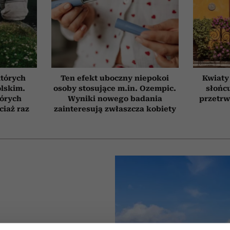
których
Ten efekt uboczny niepokoi
Kwiaty
olskim.
osoby stosujące m.in. Ozempic.
słońcu
tórych
Wyniki nowego badania
przetrw
ciaż raz
zainteresują zwłaszcza kobiety