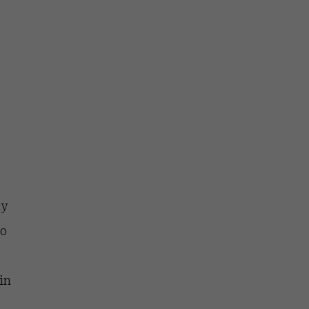
nił
relację z pieniędzmi
ane
zonu
dy
do
w
in