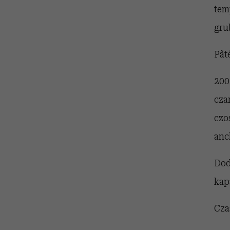
tem
gru
Pât
200
cza
czo
anc
Dod
kap
Cza