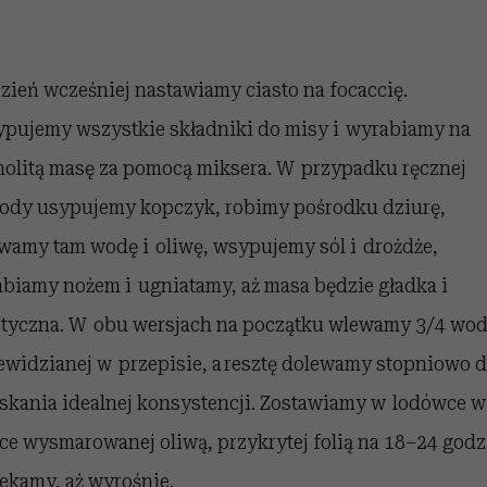
 5,
kwestie, o których wciąż
skutki dla związku i dla
Miller s. 5, odc. 6]
Raport Lyst ujaw
boimy się mówić
partnerki
najbardziej pożąd
ubrania i marki se
zień wcześniej nastawiamy ciasto na focaccię.
pujemy wszystkie składniki do misy i wyrabiamy na
nolitą masę za pomocą miksera. W przypadku ręcznej
ody usypujemy kopczyk, robimy pośrodku dziurę,
wamy tam wodę i oliwę, wsypujemy sól i drożdże,
abiamy nożem i ugniatamy, aż masa będzie gładka i
styczna. W obu wersjach na początku wlewamy 3/4 wo
ewidzianej w przepisie, a resztę dolewamy stopniowo 
skania idealnej konsystencji. Zostawiamy w lodówce 
ce wysmarowanej oliwą, przykrytej folią na 18–24 godz
zekamy, aż wyrośnie.