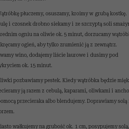
ątróbkę płuczemy, osuszamy, kroimy w grubą kostkę.
ulę i czosnek drobno siekamy i ze szczyptą soli smaż
średnim ogniu na oliwie ok. 5 minut, dorzucamy wątrób
kręcamy ogień, aby tylko zrumienić ją z zewnątrz.
wamy wino, dodajemy liście laurowe i dusimy pod
ykryciem ok. 15 minut.
liwki pozbawiamy pestek. Kiedy wątróbka będzie mięk
ecieramy ją razem z cebulą, kaparami, oliwkami i ancho
pomocą przecieraka albo blendujemy. Doprawiamy solą 
przem.
iasto wałkujemy na grubość ok. 1 cm, posypujemy solą