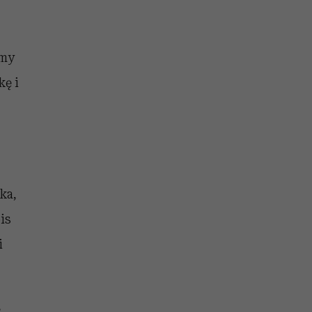
ymy
kę i
ka,
is
i
,