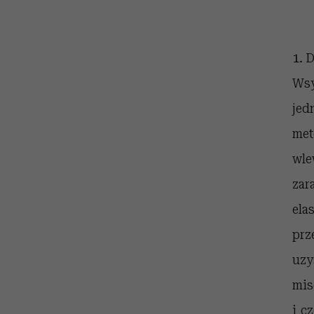
kawę z Kasią Miller”, s.
girls”
odc. 7]
1.
D
Wsy
jed
met
wle
zar
ela
prz
uzy
mis
i c