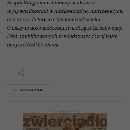
Wykorzystujemy pliki cookie do spersonalizowania treści
Zespół Vitagenum stanowią naukowcy
i reklam, aby oferować funkcje społecznościowe i
wyspecjalizowani w nutrigenomice, nutrigenetyce,
analizować ruch w naszej witrynie. Informacje o tym, jak
genetyce, dietetyce i żywieniu człowieka.
korzystasz z naszej witryny, udostępniamy partnerom
O naszym doświadczeniu świadczą setki sekwencji
społecznościowym, reklamowym i analitycznym.
Partnerzy mogą połączyć te informacje z innymi danymi
DNA opublikowanych w międzynarodowej bazie
otrzymanymi od Ciebie lub uzyskanymi podczas
danych NCBI GenBank.
korzystania z ich usług.
ZDROWY STYL ŻYCIA
AUTOPROMOCJA