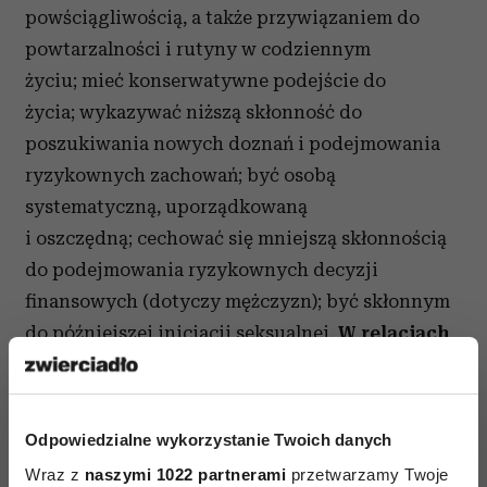
powściągliwością, a także przywiązaniem do
powtarzalności i rutyny w codziennym
życiu; mieć konserwatywne podejście do
życia; wykazywać niższą skłonność do
poszukiwania nowych doznań i podejmowania
ryzykownych zachowań; być osobą
systematyczną, uporządkowaną
i oszczędną; cechować się mniejszą skłonnością
do podejmowania ryzykownych decyzji
finansowych (dotyczy mężczyzn); być skłonnym
do późniejszej inicjacji seksualnej.
W relacjach
społecznych możemy:
reprezentować postawę
prospołeczną i altruistyczną; być postrzeganym
jako osoba skuteczna i rozważna, ale
Odpowiedzialne wykorzystanie Twoich danych
jednocześnie nadmiernie kontrolująca
Wraz z
naszymi 1022 partnerami
przetwarzamy Twoje