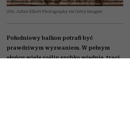
(Fot. Julian Elliott Photography via Getty Images)
Południowy balkon potrafi być
prawdziwym wyzwaniem. W pełnym
słońcu wiele roślin szybko więdnie, traci
kwiaty lub po prostu nie radzi sobie z
wysokimi temperaturami. Na szczęście są
gatunki, które uwielbiają takie warunki.
Oto pięć kwiatów, które nie boją się
upałów i będą zachwycać przez całe lato.