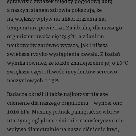
sprawdzić związek między pogodową aurą
a naszym stanem zdrowia pokazują, że
największy
wpływ na układ krążenia
ma
temperatura powietrza. Za idealną dla naszego
o
organizmu uważa się 23,3
C, a zdaniem
naukowców zarówno wyższa, jak i niższa
zwiększa ryzyko wystąpienia zawału. Z badań
o
wynika również, że każde zmniejszenie jej o 10
C
zwiększa częstotliwość incydentów sercowo-
naczyniowych o 13%.
Badacze określili także najkorzystniejsze
ciśnienie dla naszego organizmu – wynosi ono
1016 hPa. Musimy jednak pamiętać, że wbrew
utartym poglądom ciśnienie atmosferyczne nie
wpływa diametralnie na nasze ciśnienie krwi,