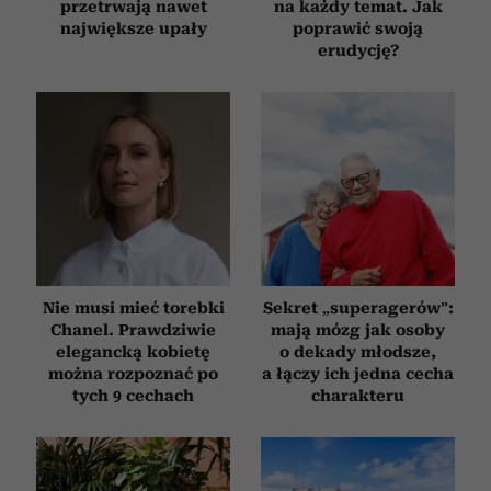
przetrwają nawet
na każdy temat. Jak
największe upały
poprawić swoją
erudycję?
Nie musi mieć torebki
Sekret „superagerów”:
Chanel. Prawdziwie
mają mózg jak osoby
elegancką kobietę
o dekady młodsze,
można rozpoznać po
a łączy ich jedna cecha
tych 9 cechach
charakteru