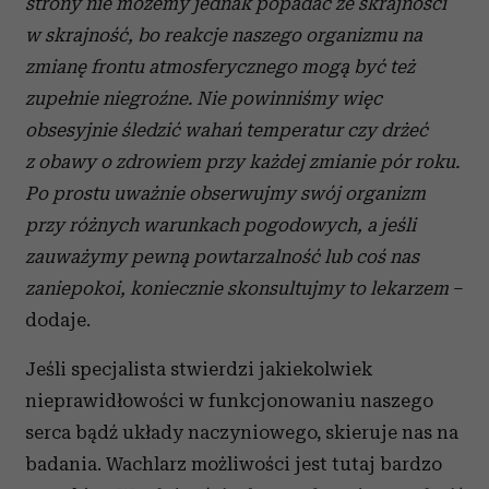
strony nie możemy jednak popadać ze skrajności
analizować ruch w naszej witrynie. Informacje o tym, jak
w skrajność, bo reakcje naszego organizmu na
korzystasz z naszej witryny, udostępniamy partnerom
zmianę frontu atmosferycznego mogą być też
społecznościowym, reklamowym i analitycznym.
zupełnie niegroźne. Nie powinniśmy więc
Partnerzy mogą połączyć te informacje z innymi danymi
otrzymanymi od Ciebie lub uzyskanymi podczas
obsesyjnie śledzić wahań temperatur czy drżeć
korzystania z ich usług.
z obawy o zdrowiem przy każdej zmianie pór roku.
Po prostu uważnie obserwujmy swój organizm
przy różnych warunkach pogodowych, a jeśli
zauważymy pewną powtarzalność lub coś nas
zaniepokoi, koniecznie skonsultujmy to lekarzem
–
dodaje.
Jeśli specjalista stwierdzi jakiekolwiek
nieprawidłowości w funkcjonowaniu naszego
serca bądź układy naczyniowego, skieruje nas na
badania. Wachlarz możliwości jest tutaj bardzo