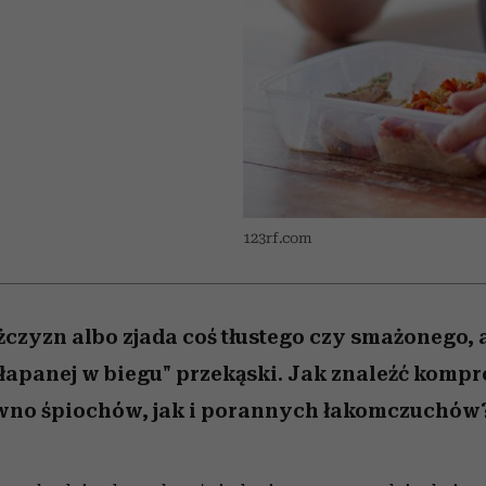
 5,
emocje sięgają zenitu
Raport Lyst ujawnił
Miller s. 5, odc. 6]
skuteczne
bez gierek i domy
sposoby
najbardziej pożądane
ubrania i marki sezonu
123rf.com
czyzn albo zjada coś tłustego czy smażonego, 
„złapanej w biegu" przekąski. Jak znaleźć komp
wno śpiochów, jak i porannych łakomczuchów