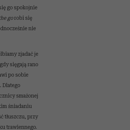
 się go spokojnie
the go
robi się
ednocześnie nie
lbiamy zjadać je
 gdy sięgają rano
awi po sobie
. Dlatego
ecznicy smażonej
akim śniadaniu
ść tłuszczu, przy
ku trawiennego.