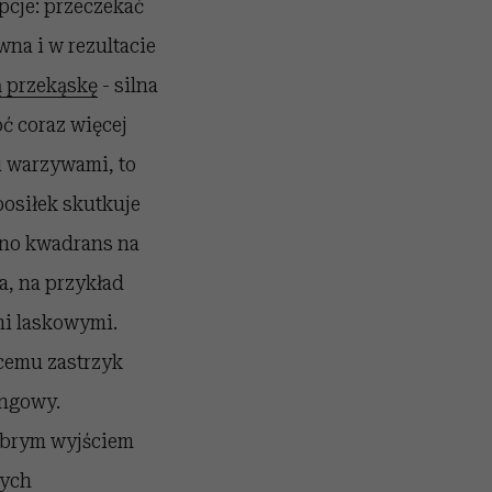
pcje: przeczekać
wna i w rezultacie
 przekąskę
- silna
oć coraz więcej
i warzywami, to
posiłek skutkuje
ano kwadrans na
a, na przykład
mi laskowymi.
cemu zastrzyk
ingowy.
dobrym wyjściem
nych