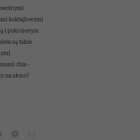
dowolnymi
ami koktajlowymi
dą i pokrojonym
iem są także
nymi
onami chia -
zy na słono?