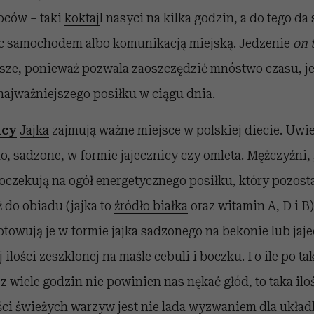
oców – taki
koktaj
l nasyci na kilka godzin, a do tego da
c samochodem albo komunikacją miejską. Jedzenie
on 
jsze, ponieważ pozwala zaoszczędzić mnóstwo czasu, j
najważniejszego posiłku w ciągu dnia.
icy
Jajka
zajmują ważne miejsce w polskiej diecie. Uwie
o, sadzone, w formie jajecznicy czy omleta. Mężczyźni,
oczekują na ogół energetycznego posiłku, który pozost
ż do obiadu (jajka to
źródło białka
oraz witamin A, D i B)
otowują je w formie jajka sadzonego na bekonie lub jaj
ilości zeszklonej na maśle cebuli i boczku. I o ile po t
z wiele godzin nie powinien nas nękać głód, to taka ilo
ci świeżych warzyw jest nie lada wyzwaniem dla układ