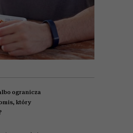
słów
pamięć
albo ogranicza
romis, który
?