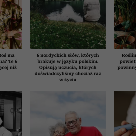
toś ma
6 nordyckich słów, których
Roślin
na? Te 6
brakuje w języku polskim.
powiet
cej niż
Opisują uczucia, których
powinn
doświadczyliśmy chociaż raz
w życiu