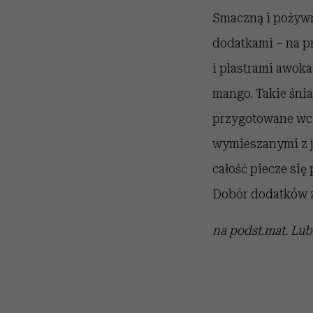
Smaczną i pożywn
dodatkami – na p
i plastrami awoka
mango. Takie śni
przygotowane wcz
wymieszanymi z j
całość piecze się
Dobór dodatków za
na podst.mat. Lub