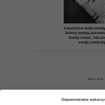
6 nawyków ludzi inteli
którzy umieją porozm
każdy temat. Jak p
swoją erudycj
WNĘTRZA
Najlepsze 
Odpowiedzialne wykorzys
doniczko