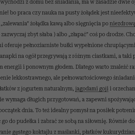
 wychodzi z domu bez śniadania, ma w zasadzie dwie o
 nie! bo praca czy nauka na pusty żołądek jest nieefekty
„zalewania” żołądka kawą albo sięgnięcia po
niezdrową
 zazwyczaj zbyt słaba ) albo „złapać” coś po drodze. Ch
ni oferuje pełnoziarniste bułki wypełnione chrupiącym
anapki na ogół przegrywają z różnym ciastkami, a taki 
 energii i ponownym głodem. Dlatego warto znaleźć r
zenie lekkostrawnego, ale pełnowartościowego śniadani
płatków z jogurtem naturalnym,
jagodami goji
i orzecha
nie wymaga długich przygotowań, a zapewni spożywają
początek dnia. To też idealny pomysł na posiłek potren
 go do pudełka i zabrać ze sobą na siłownię. Równie 
anie gęstego koktajlu z maślanki, płatków kukurydzia