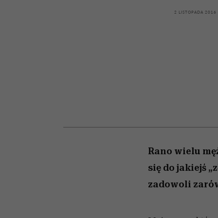
kawę z Kasią Miller”, s.
relację z pieniędzmi
odc. 7]
2 LISTOPADA 2016
Rano wielu męż
się do jakiejś 
zadowoli zaró