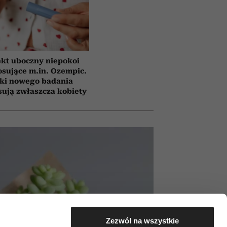
ekt uboczny niepokoi
osujące m.in. Ozempic.
ki nowego badania
sują zwłaszcza kobiety
Zezwól na wszystkie