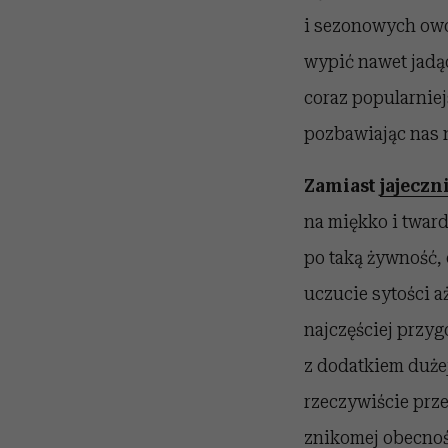
i sezonowych ow
wypić nawet jadą
coraz popularnie
pozbawiając nas 
Zamiast
jajeczn
na miękko i tward
po taką żywność, 
uczucie sytości a
najczęściej przyg
z dodatkiem dużej 
rzeczywiście prze
znikomej obecnoś