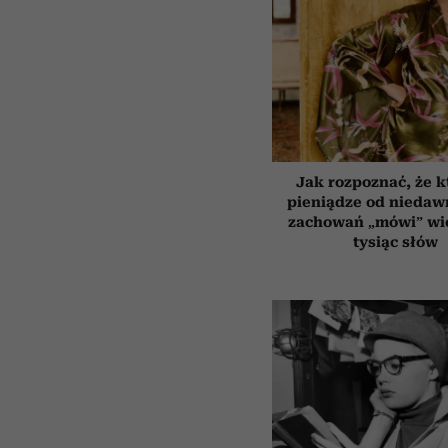
Jak rozpoznać, że k
pieniądze od niedaw
zachowań „mówi” wię
tysiąc słów