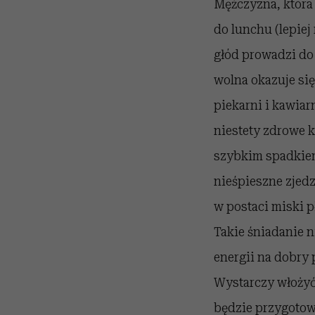
Mężczyzna, która
do lunchu (lepiej
głód prowadzi do 
wolna okazuje się
piekarni i kawiar
niestety zdrowe k
szybkim spadkiem
nieśpieszne zjed
w postaci miski 
Takie śniadanie 
energii na dobry 
Wystarczy włożyć
będzie przygotow