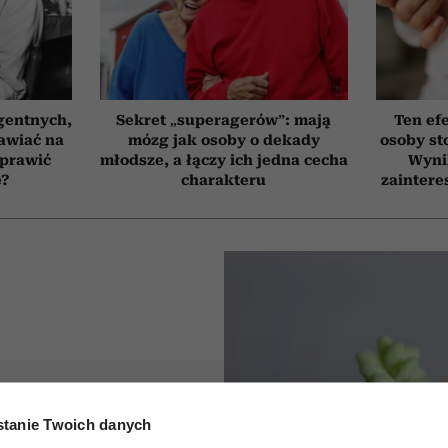
gentnych,
Sekret „superagerów”: mają
Ten ef
awiać na
mózg jak osoby o dekady
osoby st
oprawić
młodsze, a łączy ich jedna cecha
Wyni
ę?
charakteru
zaintere
kwiaty
tanie Twoich danych
we na