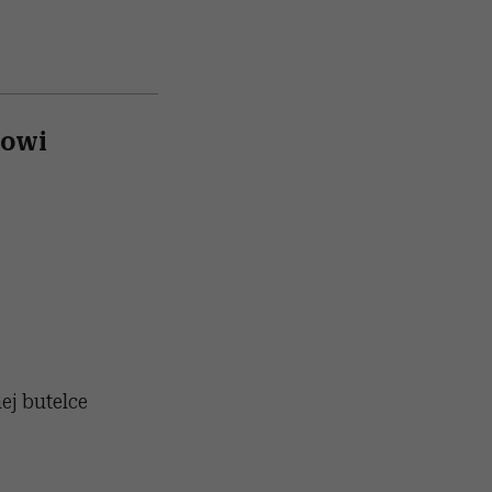
mowi
ej butelce