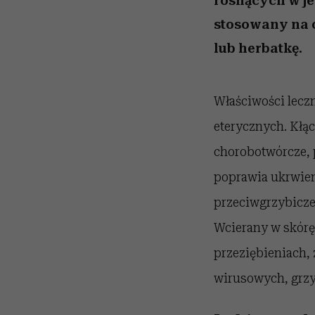
rosnących w je
stosowany na 
lub herbatkę.
Właściwości leczn
eterycznych. Kłąc
chorobotwórcze, 
poprawia ukrwien
przeciwgrzybicze
Wcierany w skórę 
przeziębieniach,
wirusowych, grzy