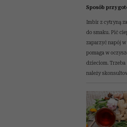
Sposób przygot
Imbir z cytryną z
do smaku. Pić cie
zaparzyć napój w
pomaga w oczyszc
dzieciom. Trzeba
należy skonsultow