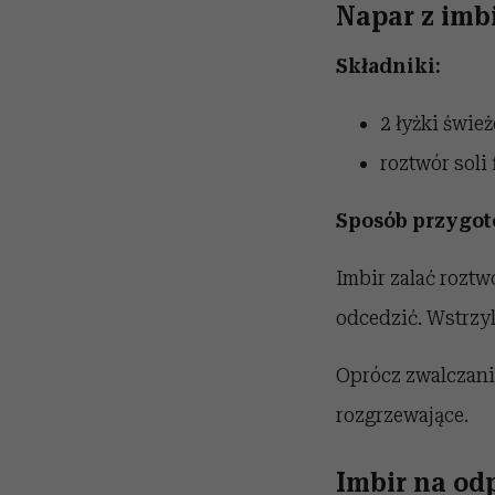
Napar z imbi
Składniki:
2 łyżki świe
roztwór soli 
Sposób przygot
Imbir zalać roztw
odcedzić. Wstrzyk
Oprócz zwalczania
rozgrzewające.
Imbir na od