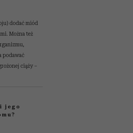
poju) dodać miód
ami. Można też
organizmu,
na podawać
rożonej ciąży –
i jego
domu?