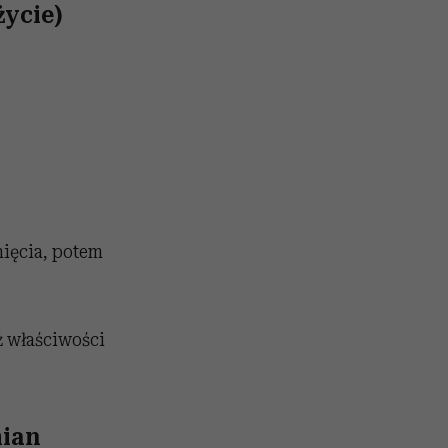
życie)
nięcia, potem
ż właściwości
mian