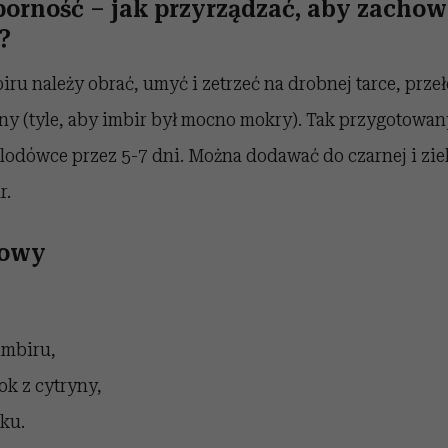
porność – jak przyrządzać, aby zachow
?
iru należy obrać, umyć i zetrzeć na drobnej tarce, przeł
yny (tyle, aby imbir był mocno mokry). Tak przygotowa
odówce przez 5-7 dni. Można dodawać do czarnej i ziel
r.
rowy
imbiru,
ok z cytryny,
ku.