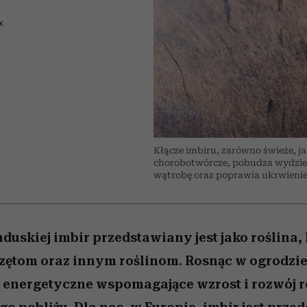
edź
 5,
przekraczają swoje granice
Wiemy, gdzie go kupić
Miller s. 5, odc. 6]
sezon jesień–zima 2
zaskakujący fawo
w seksie?
K
Kłącze imbiru, zarówno świeże, ja
chorobotwórcze, pobudza wydziel
wątrobę oraz poprawia ukrwienie 
nduskiej imbir przedstawiany jest jako roślina
zętom oraz innym roślinom. Rosnąc w ogrodzi
energetyczne wspomagające wzrost i rozwój r