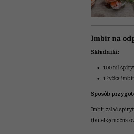
Imbir na od
Składniki:
100 ml spiry
1 łyżka imbi
Sposób przygot
Imbir zalać spiry
(butelkę można o