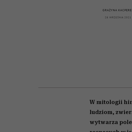
powinien znać odpowi
kawę z Kasią Miller”, s.
weterynarz”
odc. 7]
GRAŻYNA KACPERE
28 WRZEŚNIA 2021
W mitologii hi
ludziom, zwier
wytwarza pole 