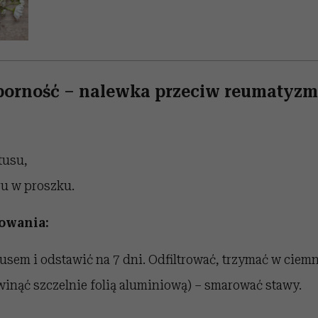
porność – nalewka przeciw reumatyz
tusu,
ru w proszku.
owania:
tusem i odstawić na 7 dni. Odfiltrować, trzymać w ciemn
winąć szczelnie folią aluminiową) – smarować stawy.