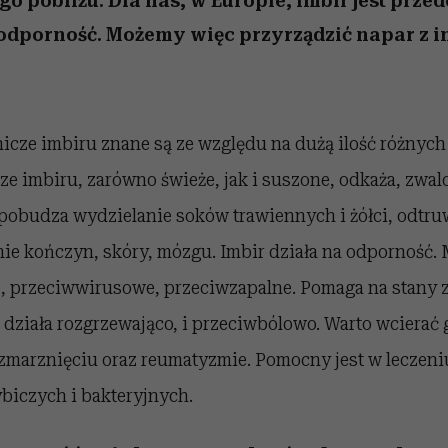
go pobliżu. Dla nas, w Europie, imbir jest prze
odporność. Możemy więc przyrządzić napar z i
icze imbiru znane są ze względu na dużą ilość różnych
ze imbiru, zarówno świeże, jak i suszone, odkaża, zwal
pobudza wydzielanie soków trawiennych i żółci, odtru
ie kończyn, skóry, mózgu. Imbir działa na odporność. 
, przeciwwirusowe, przeciwzapalne. Pomaga na stany z
działa rozgrzewająco, i przeciwbólowo. Warto wcierać 
 zmarznięciu oraz reumatyzmie. Pomocny jest w leczeni
biczych i bakteryjnych.