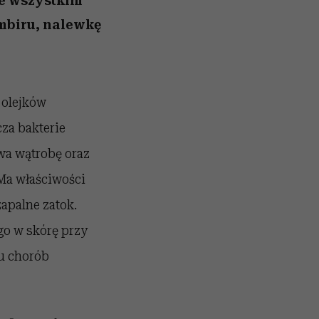
de wszystkim
mbiru, nalewkę
 olejków
cza bakterie
wa wątrobę oraz
Ma właściwości
apalne zatok.
go w skórę przy
u chorób