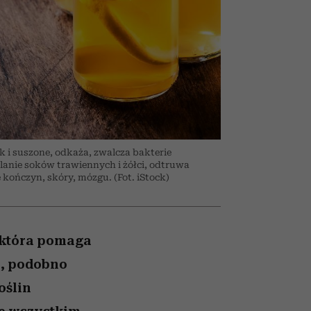
026/27
ryt
to dla nich zarwiesz noc
zupełny brak ogłady
girls”
k i suszone, odkaża, zwalcza bakterie
anie soków trawiennych i żółci, odtruwa
kończyn, skóry, mózgu. (Fot. iStock)
, która pomaga
e, podobno
oślin