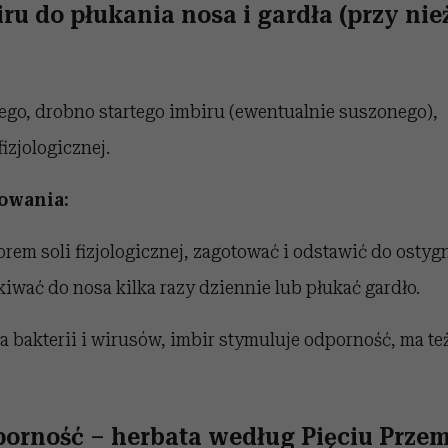
ru do płukania nosa i gardła
(przy nie
żego, drobno startego imbiru (ewentualnie suszonego),
fizjologicznej.
owania:
orem soli fizjologicznej, zagotować i odstawić do ostyg
iwać do nosa kilka razy dziennie lub płukać gardło.
 bakterii i wirusów, imbir stymuluje odporność, ma te
porność – h
erbata według Pięciu Prze