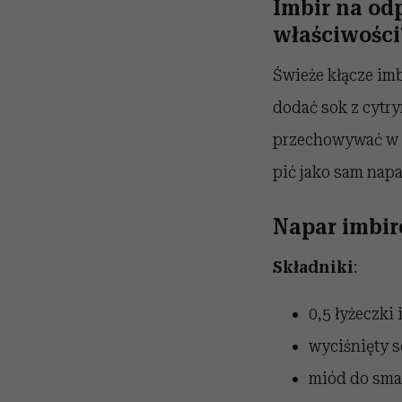
Imbir na od
właściwości
Świeże kłącze imb
dodać sok z cytr
przechowywać w l
pić jako sam napa
Napar imbi
Składniki
:
0,5 łyżeczki 
wyciśnięty s
miód do sma