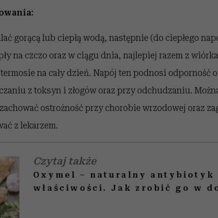
owania:
alać gorącą lub ciepłą wodą, następnie (do ciepłego na
pły na czczo oraz w ciągu dnia, najlepiej razem z wiórk
 termosie na cały dzień. Napój ten podnosi odporność 
zaniu z toksyn i złogów oraz przy odchudzaniu. Moż
 zachować ostrożność przy chorobie wrzodowej oraz zag
ać z lekarzem.
Czytaj także
Oxymel – naturalny antybiotyk 
właściwości. Jak zrobić go w 